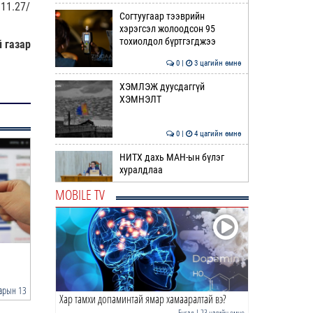
11.27/
Согтуугаар тээврийн
хэрэгсэл жолоодсон 95
тохиолдол бүртгэгджээ
 газар
0 |
3 цагийн өмнө
ХЭМЛЭЖ дуусдаггүй
ХЭМНЭЛТ
0 |
4 цагийн өмнө
НИТХ дахь МАН-ын бүлэг
хуралдлаа
MOBILE TV
0 |
4 цагийн өмнө
Нэгдүгээр хорооллын арын
замыг наймдугаар сарын 6-
ны 23:00 цагаас түр …
ЖАГСААЛТ: Тэтгэврийг хөнгөлттэй
НӨАТ-ын тайлан илгээ
тогтоох ажил…
хугацаа дуусаха…
0 |
4 цагийн өмнө
арын 13
2023 оны 03 сарын 29
2021 
Хар тамхи допаминтай ямар хамааралтай вэ?
“Явуулын оффис” өнөөдөр
“Нарантуул” ОУХТ-д
Бусад
| 23 цагийн өмнө