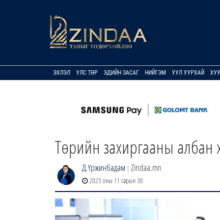
ЭХЛЭЛ
УЛС ТӨР
ЭДИЙН ЗАСАГ
НИЙГЭМ
УУЛ УУРХАЙ
ХУ
Төрийн захиргааны албан 
Д.Үржинбадам
Zindaa.mn
|
2023 оны 11 сарын 30