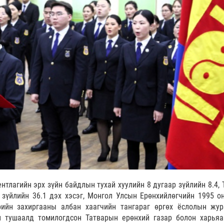
нтлагийн эрх зүйн байдлын тухай хуулийн 8 дугаар зүйлийн 8.4, 
 зүйлийн 36.1 дэх хэсэг, Монгол Улсын Ерөнхийлөгчийн 1995 о
рийн захиргааны албан хаагчийн тангараг өргөх ёслолын жур
 тушаалд томилогдсон Татварын ерөнхий газар болон харьяа