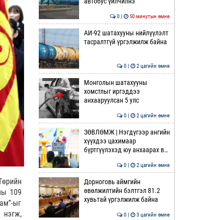
автобус үйлчилнэ
0 |
50 минутын өмнө
АИ-92 шатахууны нийлүүлэлт
тасралтгүй үргэлжилж байна
0 |
2 цагийн өмнө
Монголын шатахууны
хомстлыг иргэддээ
анхааруулсан 5 улс
0 |
2 цагийн өмнө
ЗӨВЛӨМЖ | Нэгдүгээр ангийн
хүүхдээ цахимаар
бүртгүүлэхэд юу анхаарах в…
0 |
2 цагийн өмнө
Төрийн
Дорноговь аймгийн
өвөлжилтийн бэлтгэл 81.2
ны 109
хувьтай үргэлжилж байна
ам”-ыг
 нэгж,
0 |
3 цагийн өмнө