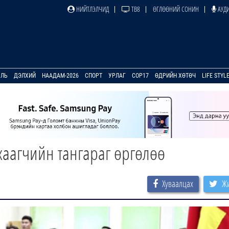
НИЙТЛЭЛЧИД
ТВ8
ӨГЛӨӨНИЙ СОНИН
АУДИ
УЛЬ
ДЭЛХИЙ
НААДАМ-2026
СПОРТ
УРЛАГ
COP17
ӨДРИЙН ХӨТӨЧ
LIFE STYL
хаагчийн тангараг өргөлөө
Хуваалцах
Жи