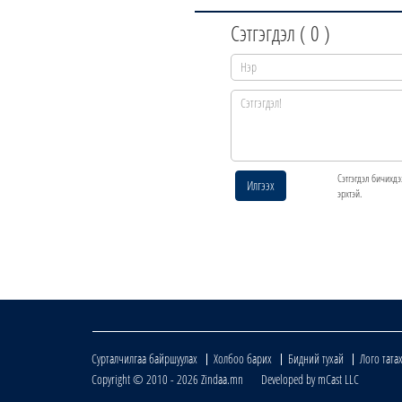
Сэтгэгдэл (
0
)
Сэтгэгдэл бичихдэ
Илгээх
эрхтэй.
Сурталчилгаа байршуулах
Холбоо барих
Бидний тухай
Лого тата
Copyright © 2010 - 2026 Zindaa.mn Developed by mCast LLC