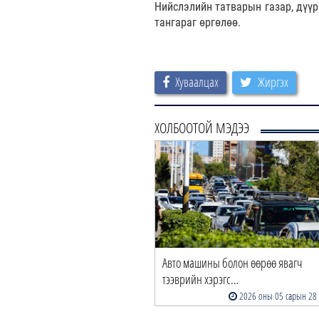
Нийслэлийн татварын газар, дүүр
тангараг өргөлөө.
Хуваалцах
Жиргэх
ХОЛБООТОЙ МЭДЭЭ
Авто машины болон өөрөө явагч
тээврийн хэрэгс…
2026 оны 05 сарын 28