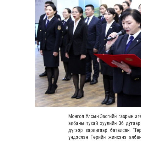
Монгол Улсын Засгийн газрын аге
албаны тухай хуулийн 36 дугаар
дүгээр зарлигаар баталсан “Тө
үндэслэн Төрийн жинхэнэ албан