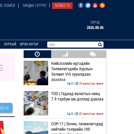
О ЗОХИОЛ
ЗИНДАА СЭТГҮҮЛ
MOBILE TV
ПҮРЭВ
2026.08.06
E
ЗУРХАЙ
ОРОН НУТАГ
Нийслэлийн иргэдийн
Төлөөлөгчдийн Хурлын
Ээлжит VIII хуралдаан
эхэллээ
0 |
10 минутын өмнө
ТОО | Гадаад валютын нөөц
7.9 тэрбум ам.доллар давлаа
ргэх
0 |
22 минутын өмнө
COP-17 | Зочин, төлөөлөгчдөд
нийтийн тээврийн 100