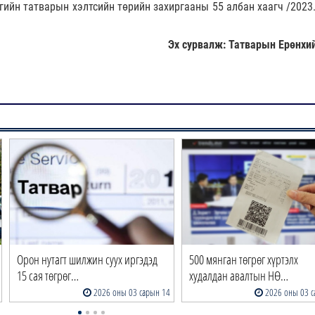
гийн татварын хэлтсийн төрийн захиргааны 55 албан хаагч /2023.
Эх сурвалж: Татварын Ерөнхий
Орон нутагт шилжин суух иргэдэд
500 мянган төгрөг хүртэлх
15 сая төгрөг…
худалдан авалтын НӨ…
2026 оны 03 сарын 14
2026 оны 03 с