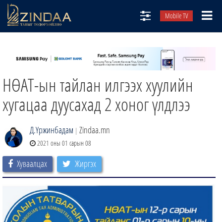
Mobile TV
НИЙТЛЭЛЧИД
ТВ8
НӨАТ-ын тайлан илгээх хуулийн
ӨГЛӨӨНИЙ СОНИН
АУДИО ЗОХИОЛ
хугацаа дуусахад 2 хоног үлдлээ
ЗИНДАА СЭТГҮҮЛ
Д.Үржинбадам
Zindaa.mn
|
2021 оны 01 сарын 08
Хуваалцах
Жиргэх