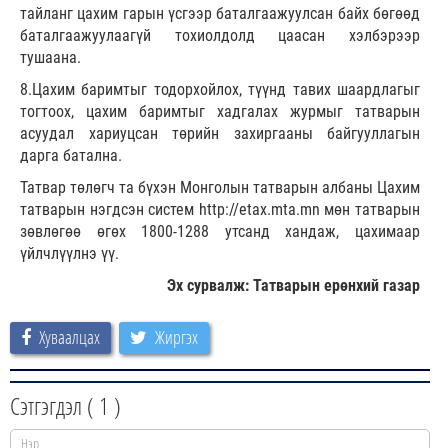
тайланг цахим гарын үсгээр баталгаажуулсан байх бөгөөд
баталгаажуулаагүй тохиолдолд цаасан хэлбэрээр
тушаана.
8.Цахим баримтыг тодорхойлох, түүнд тавих шаардлагыг
тогтоох, цахим баримтыг хадгалах журмыг татварын
асуудал хариуцсан төрийн захиргааны байгууллагын
дарга батална.
Татвар төлөгч та бүхэн Монголын татварын албаны Цахим
татварын нэгдсэн систем http://etax.mta.mn мөн татварын
зөвлөгөө өгөх 1800-1288 утсанд хандаж, цахимаар
үйлчлүүлнэ үү.
Эх сурвалж: Татварын ерөнхий газар
Хуваалцах
Жиргэх
Сэтгэгдэл (
1
)