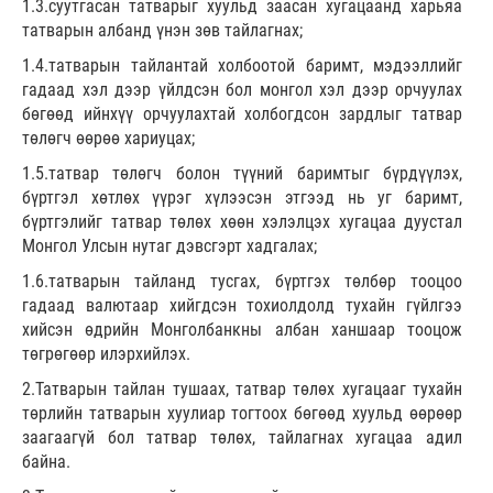
1.3.суутгасан татварыг хуульд заасан хугацаанд харьяа
татварын албанд үнэн зөв тайлагнах;
1.4.татварын тайлантай холбоотой баримт, мэдээллийг
гадаад хэл дээр үйлдсэн бол монгол хэл дээр орчуулах
бөгөөд ийнхүү орчуулахтай холбогдсон зардлыг татвар
төлөгч өөрөө хариуцах;
1.5.татвар төлөгч болон түүний баримтыг бүрдүүлэх,
бүртгэл хөтлөх үүрэг хүлээсэн этгээд нь уг баримт,
бүртгэлийг татвар төлөх хөөн хэлэлцэх хугацаа дуустал
Монгол Улсын нутаг дэвсгэрт хадгалах;
1.6.татварын тайланд тусгах, бүртгэх төлбөр тооцоо
гадаад валютаар хийгдсэн тохиолдолд тухайн гүйлгээ
хийсэн өдрийн Монголбанкны албан ханшаар тооцож
төгрөгөөр илэрхийлэх.
2.Татварын тайлан тушаах, татвар төлөх хугацааг тухайн
төрлийн татварын хуулиар тогтоох бөгөөд хуульд өөрөөр
заагаагүй бол татвар төлөх, тайлагнах хугацаа адил
байна.