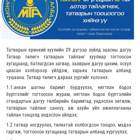
Татварын ерөнхий хуулийн 29 дүгээр зүйлд заасны дагуу
Татвар төлөгч татварын тайланг хуулиар тогтоосон
хугацаанд, батлагдсан загвар, зааврын дагуу цахим, эсхүл
цаасан хэлбэрээр үйлдэж, харьяа татварын албанд
тушаана. Татвар төлөгч дараах үүргийг хүлээнэ:
1.1.анхан шатны баримт бүрдүүлэх, нягтлан бодох
бүртгэлийг тогтоосон журам, нягтлан бодох бүртгэлийн
стандартын дагуу төлбөрийн баримтад үндэслэн хөтөлж,
татварын тайланг санхүү, аж ахуйн үйл ажиллагааны
тайлан тэнцэлд үндэслэн үйлдэх;
1.2.татвар ногдуулах, төлөхтэй холбогдсон тооцоо, мэдээ
гаргаж, тогтоосон хугацаанд татварын албанд хүргүүлэх;