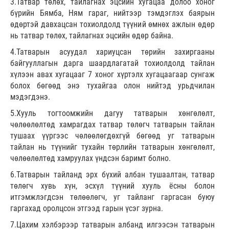
3.Татвар төлөх, тайлагнах эцсийн хугацаа долоо хоног
бүрийн Бямба, Ням гараг, нийтээр тэмдэглэх баярын
өдөртэй давхацсан тохиолдолд түүний өмнөх ажлын өдөр
нь татвар төлөх, тайлагнах эцсийн өдөр байна.
4.Татварын асуудал хариуцсан төрийн захиргааны
байгууллагын дарга шаардлагатай тохиолдолд тайлан
хүлээн авах хугацааг 7 хоног хүртэлх хугацаагаар сунгаж
болох бөгөөд энэ тухайгаа олон нийтэд урьдчилан
мэдэгдэнэ.
5.Хууль тогтоомжийн дагуу татварын хөнгөлөлт,
чөлөөлөлтөд хамрагдах татвар төлөгч татварын тайлан
тушаах үүргээс чөлөөлөгдөхгүй бөгөөд уг татварын
тайлан нь түүнийг тухайн төрлийн татварын хөнгөлөлт,
чөлөөлөлтөд хамруулах үндсэн баримт болно.
6.Татварын тайланд эрх бүхий албан тушаалтан, татвар
төлөгч хувь хүн, эсхүл түүний хууль ёсны болон
итгэмжлэгдсэн төлөөлөгч, уг тайланг гаргасан буюу
гаргахад оролцсон этгээд гарын үсэг зурна.
7.Цахим хэлбэрээр татварын албанд илгээсэн татварын