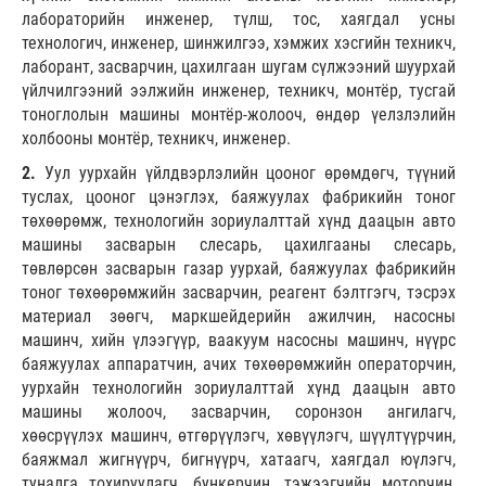
лабораторийн инженер, түлш, тос, хаягдал усны
технологич, инженер, шинжилгээ, хэмжих хэсгийн техникч,
лаборант, засварчин, цахилгаан шугам сүлжээний шуурхай
үйлчилгээний ээлжийн инженер, техникч, монтёр, тусгай
тоноглолын машины монтёр-жолооч, өндөр үелзлэлийн
холбооны монтёр, техникч, инженер.
2.
Уул уурхайн үйлдвэрлэлийн цооног өрөмдөгч, түүний
туслах, цооног цэнэглэх, баяжуулах фабрикийн тоног
төхөөрөмж, технологийн зориулалттай хүнд даацын авто
машины засварын слесарь, цахилгааны слесарь,
төвлөрсөн засварын газар уурхай, баяжуулах фабрикийн
тоног төхөөрөмжийн засварчин, реагент бэлтгэгч, тэсрэх
материал зөөгч, маркшейдерийн ажилчин, насосны
машинч, хийн үлээгүүр, ваакуум насосны машинч, нүүрс
баяжуулах аппаратчин, ачих төхөөрөмжийн операторчин,
уурхайн технологийн зориулалттай хүнд даацын авто
машины жолооч, засварчин, соронзон ангилагч,
хөөсрүүлэх машинч, өтгөрүүлэгч, хөвүүлэгч, шүүлтүүрчин,
баяжмал жигнүүрч, бигнүүрч, хатаагч, хаягдал юүлэгч,
туналга тохируулагч, бункерчин, тэжээгчийн моторчин,