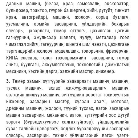
даацын машин, (белаз, краз, самосваль, эксковатор,
бульдозер, трактор, гүүрэн ба шөргөн, хийн, дугуйт, гинжит
кран, автогрейдр), машинч, жолооч, сорьц бутлагч,
уусмалчин, өрмийн засварчин, үйлдвэрийн бохирын
слесарь, цэвэрлэгч, төмөр огтлогч, цахилгаан цэгийн
гагнуурчин, эмульсээр шавагч, чулуу, металиар гоёл
чимэглэл хийгч, гагнуурчин, шингэн шил чанагч, цахилгаан
тэргэнцэрийн жолооч, модельшик, токорьчин, фрезерчин,
КИПА слесарь, тоног төхөөрөмжийн засварчин, төмөр
ачигч, буулгагч, аккумляторчин, технологийн дамжлагын
механикч, хэсгийн дарга, ээлжийн мастер, инженер.
3.
Төмөр замын зүтгүүрийн зааварлагч машинч, машинч,
туслах машинч, ахлах жижүүр-зааварлагч машинч,
ээлжийн жижүүр-машинч, зүтгүүрийн реостат тохируулгын
инженер, засварын мастер, хүлээн авагч, мотовоз,
дрезины машинч, жолооч, түүний туслах, вагон засварын
машин засварчин, механикч, вагон, зүтгүүрийн хос дугуй
зорогч (бүрэлдэхүүнээс салгахгүйгээр), үйлдвэрлэлийн
суваг талбайн цэвэрлэгч, хөдлөх бүрэлдэхүүний засварын
слесарь, засварчин, техник үйлчилгээний вагон үзэгч-