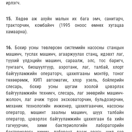
ирлэгч.
15.
Хөдөө аж ахуйн малын их бага эмч, санитарч,
тракторчин, комбайнч (1995 оноос өмнөх хугацаа
хамаарна).
16.
Бохир усны төвлөрсөн системийн насосны станцын
машинч, туслах машинч, агааржуулах станц, идэвхт лаг,
түүхий үлдэцийн машинч, сараалж, элс, тос баригч,
тунгаагч, биошүүлтүүр, аэротанк, лаг, талбай, хлорт
байгууламжийн операторч, цахилгааны монтёр, тоног
төхөөрөмж, КИП автоматик, хлор узель, бойлерийн
слесарь, бохир усны шугам хоолой цэвэрлэх
байгууламжийн техникч, слесарь, лаг зөөврийн машинч-
жолооч, лаг ачиж түрэх эксковаторчин, бульдозерчин,
механик технологийн инженер, цахилгаанчин, насосны
оператор, машинт заалны машинч, шүүх талбайн
оператор, цэвэрлэх байгууламжийн цахилгаан ба хийн
гагнуурчин, хими бактериологийн лабораторийн
бактериологч, химич, лаборант, дээж авагч, шил сав