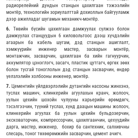
радиорелейний дундын станцын цахилгаан тэжээлийн
монтёр, технологийн зориулалттай дохиоллын байгууламж
дээр ажилладаг шугамын механикч-монтёр.
6.
Төвийн бүсийн цахилгаан дамжуулах сүлжээ болон
дамжуулах станцуудын 6 киловольтоос дээш хүчдэлийн
агаарын ба кабель шугам, дэд станцын ашиглалт,
хэмжүүрийн инженер мастер, засварын монтёр,
монтажчин, засварчин, цахилгаан ба хийн гагнуурчин,
аккумлятор цэнэглэгч, засагч, пластик цутгагч, өргөх зөөх
болон тусгай тоноглолын дэд станцын засварчин, өндөр
үелзлэлийн холбооны инженер, монтёр.
7.
Цементийн үйлдвэрлэлийн дутангийн насосны жинхэнэ,
туслах машинч, клинкерийн агуулахын кранч, жолооч,
уулын цехийн шохойн чулууны карьерийн өрөмдөгч,
тэсэлгээчин, түүний туслах, хүнд даацын машины жолооч,
клинкерийн агуулах ба уулын цехийн бульдозерчин,
эксковаторчин, компрессорчин, цахилгаанчин, цехүүдийн
дарга, мастер, инженер, бохир ба сантехник, салхивчны
слесарь, тоног төхөөрөмжийн засварчин, цемент ачигч.