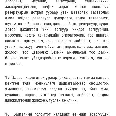
лаборант, механик, гагнуурчин, сантехникийн
засварчин,бензин, нефть зэрэг хортой шингэний
резервуарын дотрыг уураар утан цэвэрлэх, засварлах
ажил хийдэг резервуар цэвэрлэгч, тоног төхөөрөмж,
шугам хоолойн засварчин, цистерн, банк, резервуар, худаг
дотор цахилгаан хийн гагнуур хийдэг гагнуурчин,
насосчин, нефть хангамжийн операторчин, тос шингэн
савлагч, торх угаагч, ачаа шалгагч, лаборант, шил сав
угаагч, шатахуун ачигч, буулгагч, нярав, цэнэглэх машины
жолооч, тос цэвэрлэх цехийн ажилласан тос дахин
боловсруулах үйлдвэрийн тос нэрэгч, тунгаагч, мастер
инженер .
15.
Цацраг идэвхит эх үүсвэр (альфа, ветта, гамма цацраг,
рентген туяа, ионжуулагч цацрагаар)-ээр оношлогоо,
эмчилгээ, шинжилгээ гардан хийдэг их, бага эмч,
сувилагч, асрагч, инженер техникч, лаборант, эрдэм
шинжилгээний жинхэнэ, туслах ажилчин.
16.
Байгалийн голомтот халдварт өвчнийг эсэргүүцэн