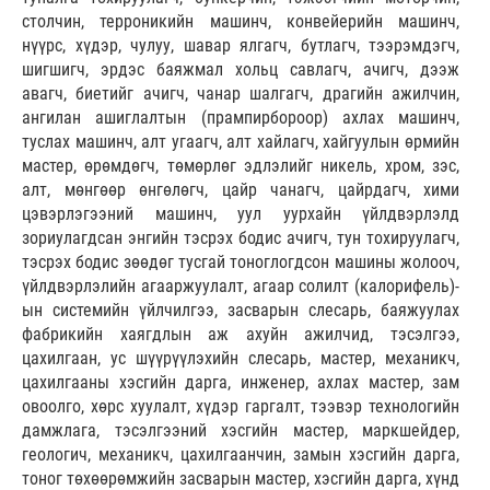
столчин, терроникийн машинч, конвейерийн машинч,
нүүрс, хүдэр, чулуу, шавар ялгагч, бутлагч, тээрэмдэгч,
шигшигч, эрдэс баяжмал хольц савлагч, ачигч, дээж
авагч, биетийг ачигч, чанар шалгагч, драгийн ажилчин,
ангилан ашиглалтын (прампирбороор) ахлах машинч,
туслах машинч, алт угаагч, алт хайлагч, хайгуулын өрмийн
мастер, өрөмдөгч, төмөрлөг эдлэлийг никель, хром, зэс,
алт, мөнгөөр өнгөлөгч, цайр чанагч, цайрдагч, хими
цэвэрлэгээний машинч, уул уурхайн үйлдвэрлэлд
зориулагдсан энгийн тэсрэх бодис ачигч, тун тохируулагч,
тэсрэх бодис зөөдөг тусгай тоноглогдсон машины жолооч,
үйлдвэрлэлийн агааржуулалт, агаар солилт (калорифель)-
ын системийн үйлчилгээ, засварын слесарь, баяжуулах
фабрикийн хаягдлын аж ахуйн ажилчид, тэсэлгээ,
цахилгаан, ус шүүрүүлэхийн слесарь, мастер, механикч,
цахилгааны хэсгийн дарга, инженер, ахлах мастер, зам
овоолго, хөрс хуулалт, хүдэр гаргалт, тээвэр технологийн
дамжлага, тэсэлгээний хэсгийн мастер, маркшейдер,
геологич, механикч, цахилгаанчин, замын хэсгийн дарга,
тоног төхөөрөмжийн засварын мастер, хэсгийн дарга, хүнд