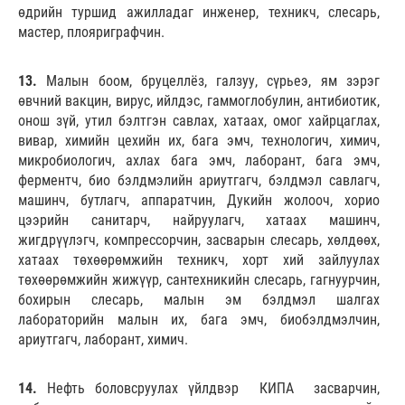
өдрийн туршид ажилладаг инженер, техникч, слесарь,
мастер, плояриграфчин.
13.
Малын боом, бруцеллёз, галзуу, сүрьеэ, ям зэрэг
өвчний вакцин, вирус, ийлдэс, гаммоглобулин, антибиотик,
онош зүй, утил бэлтгэн савлах, хатаах, омог хайрцаглах,
вивар, химийн цехийн их, бага эмч, технологич, химич,
микробиологич, ахлах бага эмч, лаборант, бага эмч,
ферментч, био бэлдмэлийн ариутгагч, бэлдмэл савлагч,
машинч, бутлагч, аппаратчин, Дукийн жолооч, хорио
цээрийн санитарч, найруулагч, хатаах машинч,
жигдрүүлэгч, компрессорчин, засварын слесарь, хөлдөөх,
хатаах төхөөрөмжийн техникч, хорт хий зайлуулах
төхөөрөмжийн жижүүр, сантехникийн слесарь, гагнуурчин,
бохирын слесарь, малын эм бэлдмэл шалгах
лабораторийн малын их, бага эмч, биобэлдмэлчин,
ариутгагч, лаборант, химич.
14.
Нефть боловсруулах үйлдвэр КИПА засварчин,