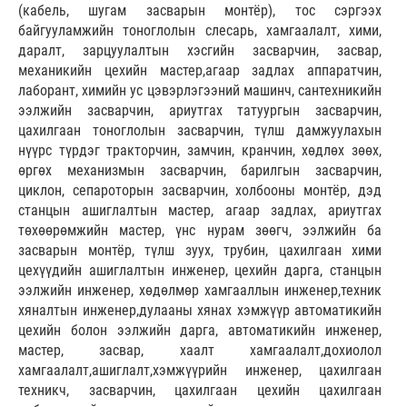
(кабель, шугам засварын монтёр), тос сэргээх
байгууламжийн тоноглолын слесарь, хамгаалалт, хими,
даралт, зарцуулалтын хэсгийн засварчин, засвар,
механикийн цехийн мастер,агаар задлах аппаратчин,
лаборант, химийн ус цэвэрлэгээний машинч, сантехникийн
ээлжийн засварчин, ариутгах татуургын засварчин,
цахилгаан тоноглолын засварчин, түлш дамжуулахын
нүүрс түрдэг тракторчин, замчин, кранчин, хөдлөх зөөх,
өргөх механизмын засварчин, барилгын засварчин,
циклон, сепароторын засварчин, холбооны монтёр, дэд
станцын ашиглалтын мастер, агаар задлах, ариутгах
төхөөрөмжийн мастер, үнс нурам зөөгч, ээлжийн ба
засварын монтёр, түлш зуух, трубин, цахилгаан хими
цехүүдийн ашиглалтын инженер, цехийн дарга, станцын
ээлжийн инженер, хөдөлмөр хамгааллын инженер,техник
хяналтын инженер,дулааны хянах хэмжүүр автоматикийн
цехийн болон ээлжийн дарга, автоматикийн инженер,
мастер, засвар, хаалт хамгаалалт,дохиолол
хамгаалалт,ашиглалт,хэмжүүрийн инженер, цахилгаан
техникч, засварчин, цахилгаан цехийн цахилгаан