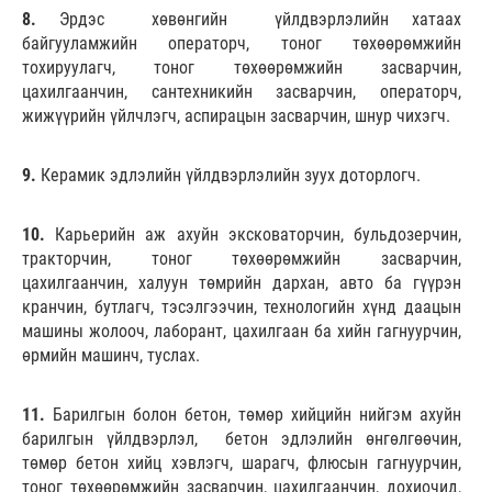
8.
Эрдэс хөвөнгийн үйлдвэрлэлийн хатаах
байгууламжийн операторч, тоног төхөөрөмжийн
тохируулагч, тоног төхөөрөмжийн засварчин,
цахилгаанчин, сантехникийн засварчин, операторч,
жижүүрийн үйлчлэгч, аспирацын засварчин, шнур чихэгч.
9.
Керамик эдлэлийн үйлдвэрлэлийн зуух доторлогч.
10.
Карьерийн аж ахуйн эксковаторчин, бульдозерчин,
тракторчин, тоног төхөөрөмжийн засварчин,
цахилгаанчин, халуун төмрийн дархан, авто ба гүүрэн
кранчин, бутлагч, тэсэлгээчин, технологийн хүнд даацын
машины жолооч, лаборант, цахилгаан ба хийн гагнуурчин,
өрмийн машинч, туслах.
11.
Барилгын болон бетон, төмөр хийцийн нийгэм ахуйн
барилгын үйлдвэрлэл, бетон эдлэлийн өнгөлгөөчин,
төмөр бетон хийц хэвлэгч, шарагч, флюсын гагнуурчин,
тоног төхөөрөмжийн засварчин, цахилгаанчин, дохиочид,