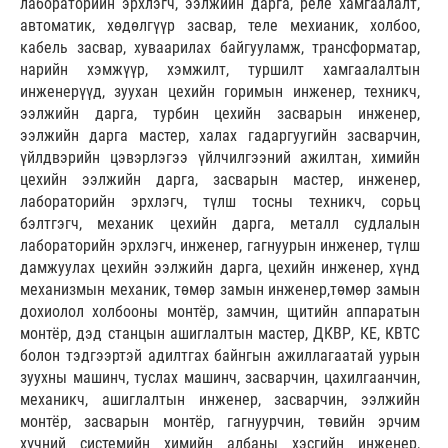
лабораторийн эрхлэгч, ээлжийн дарга, реле хамгаалалт,
автоматик, хөдөлгүүр засвар, теле мехианик, холбоо,
кабель засвар, хуваарилах байгууламж, трансформатар,
нарийн хэмжүүр, хэмжилт, туршилт хамгаалалтын
инженерүүд, зуухан цехийн горимын инженер, техникч,
ээлжийн дарга, турбин цехийн засварын инженер,
ээлжийн дарга мастер, халах гадаргуугийн засварчин,
үйлдвэрийн цэвэрлэгээ үйлчилгээний ажилтан, химийн
цехийн ээлжийн дарга, засварын мастер, инженер,
лабораторийн эрхлэгч, түлш тосны техникч, сорьц
бэлтгэгч, механик цехийн дарга, металл судлалын
лабораторийн эрхлэгч, инженер, гагнуурын инженер, түлш
дамжуулах цехийн ээлжийн дарга, цехийн инженер, хүнд
механизмын механик, төмөр замын инженер,төмөр замын
дохиолол холбооны монтёр, замчин, щитийн аппаратын
монтёр, дэд станцын ашиглалтын мастер, ДКВР, КЕ, КВТС
болон тэдгээртэй адилтгах байнгын ажиллагаатай уурын
зуухны машинч, туслах машинч, засварчин, цахилгаанчин,
механикч, ашиглалтын инженер, засварчин, ээлжийн
монтёр, засварын монтёр, гагнуурчин, төвийн эрчим
хүчний системийн химийн албаны хэсгийн инженер,