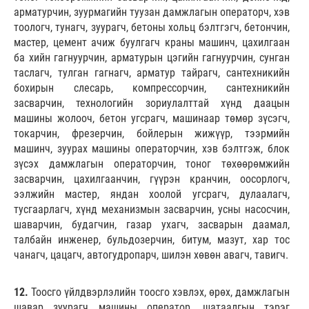
арматурчин, зуурмагийн туузан дамжлагын операторч, хэв
тоологч, тунагч, зуурагч, бетоны хольц бэлтгэгч, бетончин,
мастер, цемент ачиж буулгагч краны машинч, цахилгаан
ба хийн гагнуурчин, арматурын цэгийн гагнуурчин, сунган
таслагч, тулган гагнагч, арматур тайрагч, сантехникийн
бохирын слесарь, компрессорчин, сантехникийн
засварчин, технологийн зориулалттай хүнд даацын
машины жолооч, бетон угсрагч, машинаар төмөр зүсэгч,
токарчин, фрезерчин, бойлерын жижүүр, тээрмийн
машинч, зуурах машины операторчин, хэв бэлтгэж, блок
зүсэх дамжлагын операторчин, тоног төхөөрөмжийн
засварчин, цахилгаанчин, гүүрэн кранчин, оосорлогч,
ээлжийн мастер, яндан хоолой угсрагч, дулаалагч,
тусгаарлагч, хүнд механизмын засварчин, усны насосчин,
шаварчин, будагчин, газар ухагч, засварын даамал,
талбайн инженер, бульдозерчин, битум, мазут, хар тос
чанагч, цацагч, автогудропарч, шилэн хөвөн авагч, тавигч.
12.
Тоосго үйлдвэрлэлийн тоосго хэвлэх, өрөх, дамжлагын
шавар зуурагч машины оператор, шатаалгын тэрэг