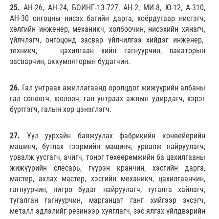
25.
АН-26, АН-24, БОИНГ-13-727, АН-2, МИ-8, Ю-12, А-310,
АН-30 онгоцны нисэх багийн дарга, хоёрдугаар нисгэгч,
хөлгийн инженер, механикч, холбоочин, нисэхийн хянагч,
үйлчлэгч, онгоцонд засвар үйлчилгээ хийдэг инженер,
техникч, цахилгаан хийн гагнуурчин, лакаторын
засварчин, аккумляторын будагчин.
26.
Гал унтраах ажиллагаанд оролцдог жижүүрийн албаны
гал сөнөөгч, жолооч, гал унтраах ажлын удирдагч, хэрэг
бүртгэгч, галын хор цэнэглэгч.
27.
Уул уурхайн баяжуулах фабрикийн конвейерийн
машинч, бутлах тээрмийн машинч, урвалж найруулагч,
урвалж уусгагч, ачигч, тоног төхөөрөмжийн ба цахилгааны
жижүүрийн слесарь, гүүрэн кранчин, хэсгийн дарга,
мастер, ахлах мастер, хэсгийн механикч, цахилгаанчин,
гагнуурчин, нитро будаг найруулагч, тугалга хайлагч,
тугалган гагнуурчин, марганцат ганг хийгээр зүсэгч,
металл эдлэлийг резинээр хуяглагч, зэс ялгах үйлдвэрийн