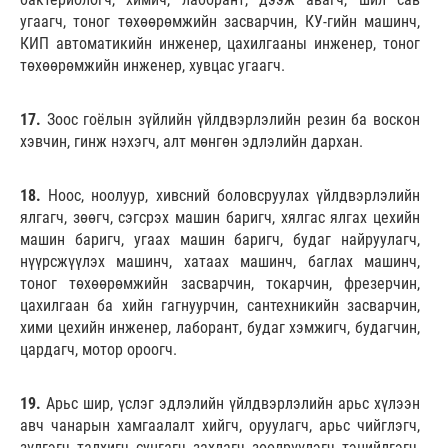
угаагч, тоног төхөөрөмжийн засварчин, КУ-гийн машинч,
КИП автоматикийн инженер, цахилгааны инженер, тоног
төхөөрөмжийн инженер, хувцас угаагч.
17.
Зоос гоёлын зүйлийн үйлдвэрлэлийн резин ба воскон
хэвчин, гинж нэхэгч, алт мөнгөн эдлэлийн дархан.
18.
Ноос, ноолуур, хивсний боловсруулах үйлдвэрлэлийн
ялгагч, зөөгч, сэгсрэх машин баригч, хялгас ялгах цехийн
машин баригч, угаах машин баригч, будаг найруулагч,
нүүрсжүүлэх машинч, хатаах машинч, баглах машинч,
тоног төхөөрөмжийн засварчин, токарчин, фрезерчин,
цахилгаан ба хийн гагнуурчин, сантехникийн засварчин,
хими цехийн инженер, лаборант, будаг хэмжигч, будагчин,
цардагч, мотор ороогч.
19.
Арьс шир, үслэг эдлэлийн үйлдвэрлэлийн арьс хүлээн
авч чанарын хамгаалалт хийгч, оруулагч, арьс чийглэгч,
зүлгэгч, талхигч, сунгагч, захлагч, зөөлрүүлэгч, тэнийлгэгч,