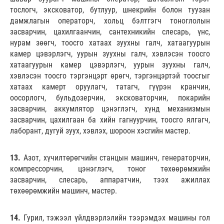
тослогч, эксковатор, бутлуур, шнекрийн болон туузан
дамжлагын операторч, хольц бэлтгэгч тоноглолын
засварчин, цахилгаанчин, сантехникийн слесарь, үнс,
нурам зөөгч, тоосго хатаах зуухны галч, хатаагуурын
камер цэвэрлэгч, уурын зуухны галч, хэвлэсэн тоосго
хатаагуурын камер цэвэрлэгч, уурын зуухны галч,
хэвлэсэн тоосго тэргэнцэрт өрөгч, тэргэнцэртэй тоосгыг
хатаах камерт оруулагч, татагч, гүүрэн кранчин,
оосорлогч, бульдозерчин, эксковаторчин, покарийн
засварчин, аккумлятор цэнэглэгч, хүнд механизмын
засварчин, цахилгаан ба хийн гагнуурчин, тоосго ялгагч,
лаборант, дугуй зуух, хэвлэх, шороон хэсгийн мастер.
13.
Азот, хүчилтөрөгчийн станцын машинч, генераторчин,
компрессорчин, цэнэглэгч, тоног төхөөрөмжийн
засварчин, слесарь, аппаратчин, тээх ажиллах
төхөөрөмжийн машинч, мастер.
14.
Гурил, тэжээл үйлдвэрлэлийн тээрэмдэх машины гол