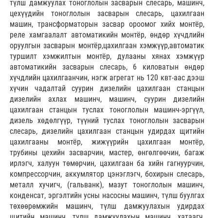
түлш дамжуулах тоноглолын засварын слесарь, машинч,
цехүүдийн тоноглолын засварын слесарь, цахилгаан
машин, трансформаторын засвар ороомог хийх монтёр,
реле хамгаалалт автоматикийн монтёр, өндөр хүчдлийн
оруулгын засварын монтёр,цахилгаан хэмжүүр,автоматик
туршилт хэмжилтын монтёр, дулааны хянах хэмжүүр
автоматикийн засварын слесарь, 6 киловатын өндөр
хүчдлийн цахилгаанчин, нэгж агрегат нь 120 квт-аас дээш
хүчин чадалтай суурин дизелийн цахилгаан станцын
дизелийн ахлах машинч, машинч, суурин дизелийн
цахилгаан станцын туслах тоноглолын машинч-эргүүл,
дизель хөдөлгүүр, түүний туслах тоноглолын засварын
слесарь, дизелийн цахилгаан станцын удирдах щитийн
цахилгааны монтёр, жижүүрийн цахилгаан монтёр,
трубины цехийн засварчин, мастер, өнгөлгөөчин, багаж
ирлэгч, халуун төмөрчин, цахилгаан ба хийн гагнуурчин,
компрессорчин, аккумлятор цэнэглэгч, бохирын слесарь,
металл хучигч, (гальванк), мазут тоноглолын машинч,
конденсат, эргэлтийн усны насосны машинч, түлш буулгах
төхөөрөмжийн машинч, түлш дамжуулахын удирдах
щитийн машинч, түлш дамжуулахын машинч, хатаагч,