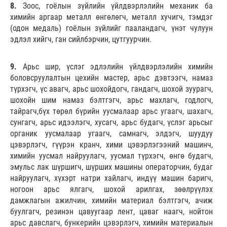
8.
Зоос, гоёлын зүйлийн үйлдвэрлэлийн механик ба
химийн аргаар металл өнгөлөгч, металл хучигч, тэмдэг
(одон медаль) гоёлын зүйлийг пааландагч, үнэт чулуун
эдлэл хийгч, ган сийлбэрчин, цутгуурчин.
9.
Арьс шир, үслэг эдлэлийн үйлдвэрлэлийн химийн
боловсруулалтын цехийн мастер, арьс дэвтээгч, намаз
түрхэгч, үс авагч, арьс шохойдогч, гандагч, шохой зуурагч,
шохойн шим намаз бэлтгэгч, арьс махлагч, годлогч,
тайрагч,бүх төрөл бүрийн уусмалаар арьс угаагч, шахагч,
сунгагч, арьс идээлэгч, хусагч, арьс будагч, үслэг арьсыг
органик уусмалаар угаагч, самнагч, элдэгч, шуудуу
цэвэрлэгч, гүүрэн кранч, хими цэвэрлэгээний машинч,
химийн уусмал найруулагч, уусмал түрхэгч, өнгө будагч,
эмульс лак шүршигч, шүрших машины операторчин, будаг
найруулагч, хүхэрт натри хайлагч, индүү машин баригч,
ногоон арьс ялгагч, шохой арилгах, зөөлрүүлэх
дамжлагын ажилчин, химийн материал бэлтгэгч, ачиж
буулгагч, резинэн цавуугаар лент, цаваг наагч, нойтон
арьс давслагч, бункерийн цэвэрлэгч, химийн материалын