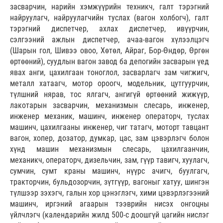
засварчин, нарийн хэмжүүрийн техникч, галт тэрэгний
найруулагч, найруулагчийн туслах (вагон холбогч), галт
тэрэгний диспетчер, ахлах диспетчер, ивүүрчин,
сэлгээний ажлын диспетчер, ачаа-вагон хүлээлцэгч
(Шарын гол, Шивээ овоо, Хөтөл, Айраг, Бор-Өндөр, Өргөн
өртөөний), суудлын вагон завод ба депогийн засварын үед
явах анги, цахилгаан тоноглол, засварлагч зам чигжигч,
металл хатаагч, мотор ороогч, модельник, цутгуурчин,
түлшний нярав, тос ялгагч, ангигүй өртөөний жижүүр,
лакотарын засварчин, механизмын слесарь, инженер,
инженер механик, машинч, инженер операторч, туслах
машинч, цахилгааны инженер, чиг татагч, моторт тавцант
вагон, хопер, дозатор, думкар, цас, зам цэвэрлэгч болон
хүнд машин механизмын слесарь, цахилгаанчин,
механикч, операторч, дизельчин, зам, гүүр тавигч, хуулагч,
сумчин, сумт краны машинч, нүүрс ачигч, буулгагч,
тракторчин, бульдозорчин, зүтгүүр, вагоныг хатуу, шингэн
түлшээр зэхэгч, галын хор цэнэглэгч, хими цэвэрлэгээний
машинч, иргэний агаарын тээврийн нисэх онгоцны
үйлчлэгч (календарийн жилд 500-с доошгүй цагийн нислэг