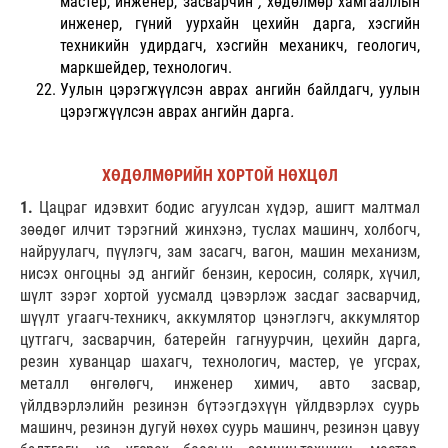
мастер, инженер, засварчин
,
хөдөлмөр хамгааллын
инженер, гүний уурхайн цехийн дарга, хэсгийн
техникийн удирдагч, хэсгийн механикч, геологич,
маркшейдер, технологич.
Уулын цэрэгжүүлсэн аврах ангийн байлдагч,
уулын
цэрэгжүүлсэн аврах ангийн дарга
.
ХӨДӨЛМӨРИЙН ХОРТОЙ НӨХЦӨЛ
1.
Цацраг идэвхит бодис агуулсан хүдэр, ашигт малтмал
зөөдөг илчит тэрэгний жинхэнэ, туслах машинч, холбогч,
найруулагч, пүүлэгч, зам засагч, вагон, машин механизм,
нисэх онгоцны эд ангийг бензин, керосин, солярк, хүчил,
шүлт зэрэг хортой уусмалд цэвэрлэж засдаг засварчид,
шүүлт угаагч-техникч, аккумлятор цэнэглэгч, аккумлятор
цутгагч, засварчин, батерейн гагнуурчин, цехийн дарга,
резин хуванцар шахагч, технологич, мастер, үе угсрах,
металл өнгөлөгч, инженер химич, авто засвар,
үйлдвэрлэлийн резинэн бүтээгдэхүүн үйлдвэрлэх суурь
машинч, резинэн дугуй нөхөх суурь машинч, резинэн цавуу