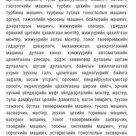
гэсгээгчийн машинч, турбин цехийн ахлах машинч,
турбины машинч, турбины туслах тоноглолын машинч-
эргүүл, тэжээлийн насосны машинч, бойлерийн машинч,
дэараторын машинч, жижүүрийн слесарь, удирдах
ерөнхий щитийн цахилгаан монтёр, жижүүрийн цахилгаан
монтёр, жижүүрийн ахлах монтёр, тоног төхөөрөмжийн
гадаргууг цэвэрлэгч, механикжсан цэвэрлэгээний
машины дулаан хянах хэмжүүрийн автоматикийн
цахилгааны слесарь, эрдэс хөвөнгөөр дулааны шугам
дулаалагч, шугам дулаалагч, байнгын ажиллагаатай
уурын зуухны галч, цахилгаан хөдөлгүүрийг байнга
задалж, засаж угсрагч, ороомог, хөндийрүүлэгч,мотор
ороогч, хөдөлгүүрийн цахилгааны ширэм хийгч, эрчим
хүчний үйлдвэрийн муфт үйлдвэрлэлийн монтёр, мастер,
түлш дамжуулах цехийн дамжлага, вагон хөмрөгч, туузан
тэжээгч, бутлах төхөөрөмжийн машинч, туслах машинч,
засварчин, мастер, зуухан цехийн горимын машинч,
вагерын машинч, тоног төхөөрөмжийн засварчин,
тээврийн машинч, тоосны системийн машинч, утаа
сорогчийн машинч, устөрөгчийн тоноглолын засварчин,