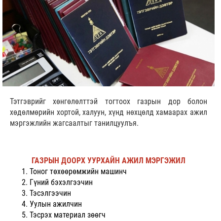
Тэтгэврийг хөнгөлөлттэй тогтоох газрын дор болон
хөдөлмөрийн хортой, халуун, хүнд нөхцөлд хамаарах ажил
мэргэжлийн жагсаалтыг танилцуулъя.
ГАЗРЫН ДООРХ УУРХАЙН АЖИЛ МЭРГЭЖИЛ
Тоног төхөөрөмжийн машинч
Гүний бэхэлгээчин
Тэсэлгээчин
Уулын ажилчин
Тэсрэх материал зөөгч