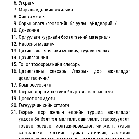
Угсрагч
Маркшейдерийн ажилчин
Хий хэмжигч
Сорьц авагч /геологийн ба уулын үйлдвэрийн/
Дохиочин
Орлуулагч /уурхайн бэхэлгээний материал/
Насосны машинч
Цахилгаан тэрэгний машинч, түүний туслах
Цахилгаанчин
Тоног төхөөрөмжийн слесарь
Цахилгааны слесарь /газрын дор ажилладаг
цахилгаанчин/
Компрессорчин
Газрын дор эмнэлгийн байртай аваарын эмч
Цооног өрөмдөгч
Гагнуурчин хийн огтлогч
Газрын дор ажлын өдрийн туршид ажилладаг
үндсэн ба бэлтгэл малталт, ашиглалт, агааржуулалт,
тээвэр, засвар, монтаж-өрөмдлөг, чигжилт, уулын
сэргээлтийн хэсгийн туслах ажилчин, ээлжийн