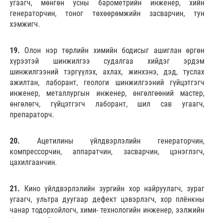
угаагч, мөнгөн усны барометрийн инженер, хийн
генераторчин, тоног төхөөрөмжийн засварчин, тун
хэмжигч.
19.
Олон нэр төрлийн химийн бодисыг ашиглан өргөн
хүрээтэй шинжилгээ судалгаа хийдэг эрдэм
шинжилгээний тэргүүлэх, ахлах, жинхэнэ, дэд, туслах
ажилтан, лаборант, геологи шинжилгээний гүйцэтгэгч
инженер, металлургын инженер, өнгөлгөөний мастер,
өнгөлөгч, гүйцэтгэгч лаборант, шил сав угаагч,
препараторч.
20.
Ацетилины үйлдвэрлэлийн генераторчин,
компрессорчин, аппаратчин, засварчин, цэнэглэгч,
цахилгаанчин.
21.
Кино үйлдвэрлэлийн зургийн хор найруулагч, зураг
угаагч, ультра дуугаар дефект цэвэрлэгч, хор плёнкны
чанар тодорхойлогч, хими- технологийн инженер, ээлжийн