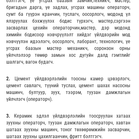
бэлтгэгч, үе угсрах баазын замчин,техникч, мастер,
бригадын дарга, үе задлах, угсрах машины операторч,
сумт ба гүүрэн кранчин, туслагч, оосорлогч, модонд үл
ялзруулах бэхжүүлэх бодис түрхэгч, мастер,сэргээн
засварлах цехийн операторчин,мастер, дэр модонд
химийн бодисоор нэвчрүүлэлт хийдэг үйлдвэрийн мод
нэвчүүлэн идээлэгч, оосорлогч, лаборант, технологич, үе
угсрах баазын мастер механикч, соронзон орны
үйлчлэлээр төмөр замын хос дугуйн далд гэмтлийг
шалгагч, вагон будагч.
2.
Цемент үйлдвэрлэлийн тоосны камер цэвэрлэгч,
цемент савлагч, түүний туслах, цемент шахах насосны
машинч, бултуур, зуух, тээрэм, туузан дамжлагын
үйлчлэгч (операторч).
3.
Керамик эдлэл үйлдвэрлэлийн тоосруулан хатаах
зуухны операторч, туузан дамжлагын операторч, хавтан
шатаах зуухны машинч, тоног төхөөрөмжийн засварчин,
шатаах зуухны цахилгаанчин, фритт бэлтгэгч.