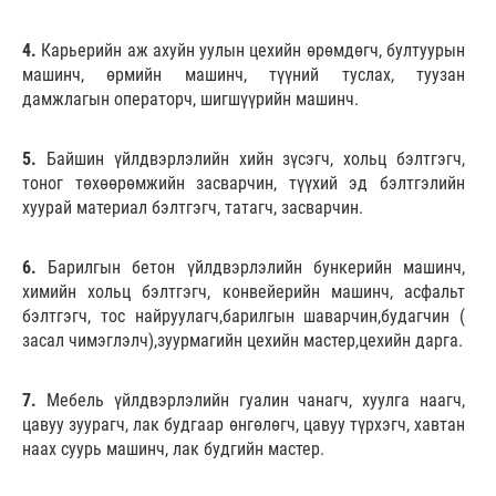
4.
Карьерийн аж ахуйн уулын цехийн өрөмдөгч, бултуурын
машинч, өрмийн машинч, түүний туслах, туузан
дамжлагын операторч, шигшүүрийн машинч.
5.
Байшин үйлдвэрлэлийн хийн зүсэгч, хольц бэлтгэгч,
тоног төхөөрөмжийн засварчин, түүхий эд бэлтгэлийн
хуурай материал бэлтгэгч, татагч, засварчин.
6.
Барилгын бетон үйлдвэрлэлийн бункерийн машинч,
химийн хольц бэлтгэгч, конвейерийн машинч, асфальт
бэлтгэгч, тос найруулагч,барилгын шаварчин,будагчин (
засал чимэглэлч),зуурмагийн цехийн мастер,цехийн дарга.
7.
Мебель үйлдвэрлэлийн гуалин чанагч, хуулга наагч,
цавуу зуурагч, лак будгаар өнгөлөгч, цавуу түрхэгч, хавтан
наах суурь машинч, лак будгийн мастер.