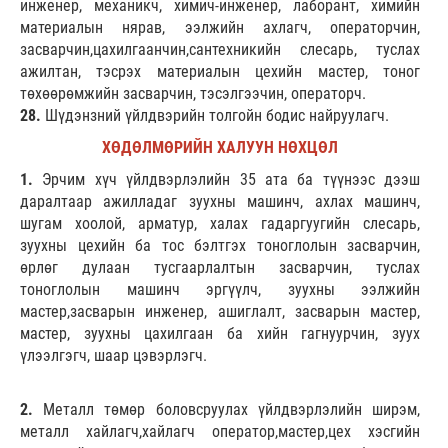
инженер, механикч, химич-инженер, лаборант, химийн
материалын нярав, ээлжийн ахлагч, операторчин,
засварчин,цахилгаанчин,сантехникийн слесарь, туслах
ажилтан, тэсрэх материалын цехийн мастер, тоног
төхөөрөмжийн засварчин, тэсэлгээчин, операторч.
28.
Шүдэнзний үйлдвэрийн толгойн бодис найруулагч.
ХӨДӨЛМӨРИЙН ХАЛУУН НӨХЦӨЛ
1.
Эрчим хүч үйлдвэрлэлийн 35 ата ба түүнээс дээш
даралтаар ажилладаг зуухны машинч, ахлах машинч,
шугам хоолой, арматур, халах гадаргуугийн слесарь,
зуухны цехийн ба тос бэлтгэх тоноглолын засварчин,
өрлөг дулаан тусгаарлалтын засварчин, туслах
тоноглолын машинч эргүүлч, зуухны ээлжийн
мастер,засварын инженер, ашиглалт, засварын мастер,
мастер, зуухны цахилгаан ба хийн гагнуурчин, зуух
үлээлгэгч, шаар цэвэрлэгч.
2.
Металл төмөр боловсруулах үйлдвэрлэлийн ширэм,
металл хайлагч,хайлагч оператор,мастер,цех хэсгийн