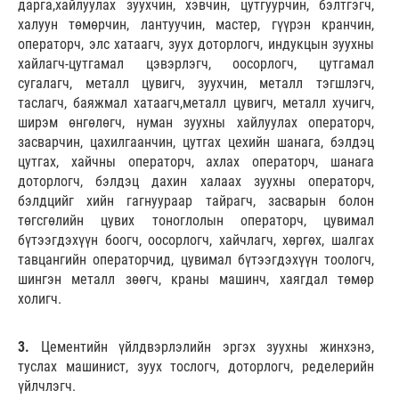
дарга,хайлуулах зуухчин, хэвчин, цутгуурчин, бэлтгэгч,
халуун төмөрчин, лантуучин, мастер, гүүрэн кранчин,
операторч, элс хатаагч, зуух доторлогч, индукцын зуухны
хайлагч-цутгамал цэвэрлэгч, оосорлогч, цутгамал
сугалагч, металл цувигч, зуухчин, металл тэгшлэгч,
таслагч, баяжмал хатаагч,металл цувигч, металл хучигч,
ширэм өнгөлөгч, нуман зуухны хайлуулах операторч,
засварчин, цахилгаанчин, цутгах цехийн шанага, бэлдэц
цутгах, хайчны операторч, ахлах операторч, шанага
доторлогч, бэлдэц дахин халаах зуухны операторч,
бэлдцийг хийн гагнуураар тайрагч, засварын болон
төгсгөлийн цувих тоноглолын операторч, цувимал
бүтээгдэхүүн боогч, оосорлогч, хайчлагч, хөргөх, шалгах
тавцангийн операторчид, цувимал бүтээгдэхүүн тоологч,
шингэн металл зөөгч, краны машинч, хаягдал төмөр
холигч.
3.
Цементийн үйлдвэрлэлийн эргэх зуухны жинхэнэ,
туслах машинист, зуух тослогч, доторлогч, ределерийн
үйлчлэгч.