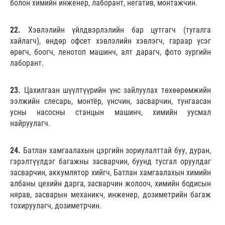
болон химийн инженер, лаборант, негатив, монтажчин.
22.
Хэвлэлийн үйлдвэрлэлийн бар цутгагч (тугалга
хайлагч), өндөр офсет хэвлэлийн хэвлэгч, гараар үсэг
өрөгч, боогч, ленотоп машинч, алт дарагч, фото зургийн
лаборант.
23.
Цахилгаан шүүлтүүрийн үнс зайлуулах төхөөрөмжийн
ээлжийн слесарь, монтёр, үнсчин, засварчин, тунгаасан
усны насосны станцын машинч, химийн уусмал
найруулагч.
24.
Батлан хамгаалахын цэргийн зориулалттай буу, дуран,
гэрэлтүүлдэг багажны засварчин, буунд тусгал оруулдаг
засварчин, аккумлятор хийгч, Батлан хамгаалахын химийн
албаны цехийн дарга, засварчин жолооч, химийн бодисын
нярав, засварын механикч, инженер, дозиметрийн багаж
тохируулагч, дозиметрчин.