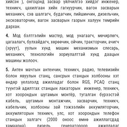
хийсэн ), онгоцонд засвар үйлчилгээ хийдэг инженер,
техникч, цахилгаан хийн гагнуурчин, вагон засварын
механикч, сэв шалгагч, будагчин, пийшинчин, дизельчин,
эксковаторчин, вагон засварын газрын халуун төмрийн
дархан.
4.
Мод бэлтгэлийн мастер, мод унагаагч, мөчирлөгч,
цагаалагч, булхайдагч, хөрөөчин, ойчин, тракторчин, ачигч
(эрүүт), уулын хүнд машин механизмын слесарь,
механикч, технологийн зориулалттай хүнд даацын
машины жолооч.
5.
Антен мачтын антенчин, техникч, радио, телевизийн
болон явуулын станц, сансрын станцын холбооны хэт
өндөр үелзлэлд ажилладаг болон RGS, PCAQ станц
түүнтэй адилтгах станцын лакаторын инженер, техникч,
хот хоорондын шугамын монтёр, тугалган бүрээстэй
кабель, шугамын монтажчин, засварчин, техникч,
кабельчин, холбооны зай тэжээлийн аккумляторчин,
аккумляторын техникч, улс, хот хоорондын телефон
станцын залгагч (2000 оноос өмнө ажиллагсдад
хамаарна), дизель генератороор ажилладаг