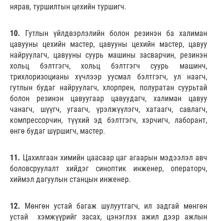
нярав, туршилтын цехийн туршигч.
10.
Гутлын үйлдвэрлэлийн болон резинэн ба халиман
цавууны цехийн мастер, цавууны цехийн мастер, цавуу
найруулагч, цавууны суурь машины засварчин, резинэн
хольц бэлтгэгч, хольц бэлтгэгч суурь машинч,
трихлоризоцианы хүчлээр уусмал бэлтгэгч, ул наагч,
гутлын будаг найруулагч, хлорпрен, полуратан суурьтай
болон резинэн цавуугаар цавуудагч, халиман цавуу
чанагч, шүүгч, угаагч, үрэлжүүлэгч, хатаагч, савлагч,
компрессорчин, түүхий эд бэлтгэгч, хэрчигч, лаборант,
өнгө будаг шүршигч, мастер.
11.
Цахилгаан химийн цаасаар цаг агаарын мэдээлэл авч
боловсруулалт хийдэг синоптик инженер, операторч,
хиймэл дагуулын станцын инженер.
12.
Мөнгөн устай багаж шулуутгагч, ил задгай мөнгөн
устай хэмжүүрийг засах, цэнэглэх ажил дээр ажлын