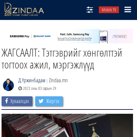
Mobile TV
НИЙТЛЭЛЧИД
ТВ8
ЖАГСААЛТ: Тэтгэврийг хөнгөлттэй
ӨГЛӨӨНИЙ СОНИН
АУДИО ЗОХИОЛ
тогтоох ажил, мэргэжлүүд
ЗИНДАА СЭТГҮҮЛ
Д.Үржинбадам
Zindaa.mn
|
2023 оны 03 сарын 29
Хуваалцах
Жиргэх