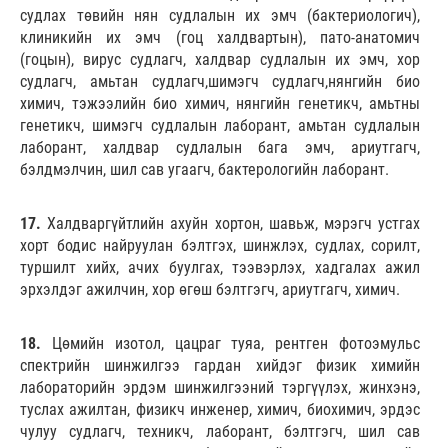
судлах төвийн нян судлалын их эмч (бактериологич),
клиникийн их эмч (гоц халдвартын), пато-анатомич
(гоцын), вирус судлагч, халдвар судлалын их эмч, хор
судлагч, амьтан судлагч,шимэгч судлагч,нянгийн био
химич, тэжээлийн био химич, нянгийн генетикч, амьтны
генетикч, шимэгч судлалын лаборант, амьтан судлалын
лаборант, халдвар судлалын бага эмч, ариутгагч,
бэлдмэлчин, шил сав угаагч, бактерологийн лаборант.
17.
Халдваргүйтлийн ахуйн хортон, шавьж, мэрэгч устгах
хорт бодис найруулан бэлтгэх, шинжлэх, судлах, сорилт,
туршилт хийх, ачих буулгах, тээвэрлэх, хадгалах ажил
эрхэлдэг ажилчин, хор өгөш бэлтгэгч, ариутгагч, химич.
18.
Цөмийн изотол, цацраг туяа, рентген фотоэмульс
спектрийн шинжилгээ гардан хийдэг физик химийн
лабораторийн эрдэм шинжилгээний тэргүүлэх, жинхэнэ,
туслах ажилтан, физикч инженер, химич, биохимич, эрдэс
чулуу судлагч, техникч, лаборант, бэлтгэгч, шил сав