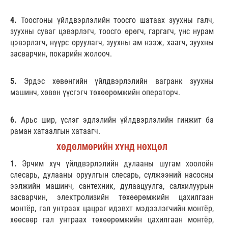
4.
Тоосгоны үйлдвэрлэлийн тоосго шатаах зуухны галч,
зуухны суваг цэвэрлэгч, тоосго өрөгч, гаргагч, үнс нурам
цэвэрлэгч, нүүрс оруулагч, зуухны ам нээж, хаагч, зуухны
засварчин, покарийн жолооч.
5.
Эрдэс хөвөнгийн үйлдвэрлэлийн вагранк зуухны
машинч, хөвөн үүсгэгч төхөөрөмжийн операторч.
6.
Арьс шир, үслэг эдлэлийн үйлдвэрлэлийн гинжит ба
раман хатаалгын хатаагч.
ХӨДӨЛМӨРИЙН ХҮНД НӨХЦӨЛ
1.
Эрчим хүч үйлдвэрлэлийн дулааны шугам хоолойн
слесарь, дулааны оруулгын слесарь, сүлжээний насосны
ээлжийн машинч, сантехник, дулаацуулга, салхилуурын
засварчин, электролизийн төхөөрөмжийн цахилгаан
монтёр, гал унтраах цацраг идэвхт мэдээлэгчийн монтёр,
хөөсөөр гал унтраах төхөөрөмжийн цахилгаан монтёр,