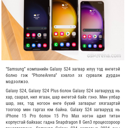
“Samsung” компанийн Galaxy S24 загвар илүү тод өнгөтэй
болно гэж “PhoneArena” хэвлэл эх сурвалж дурдан
мэдээлжээ.
Galaxy S24, Galaxy S24 Plus болон Galaxy S24 загварууд нь
хар, саарал, нил ягаан, шар өнгөтэй байх гэнэ. Мөн улбар
шар, хөх, тод ногоон өнгө бүхий загварыг хязгаартай
тоогоор мөн гаргах юм байна. Galaxy S24 загварууд нь
iPhone 15 Pro болон 15 Pro Max нэгэн адил титан
корпустай байхаас гадна Snapdragon 8 Gen3 процессороор