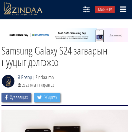
Mobile TV
НИЙТЛЭЛЧИД
ТВ8
Samsung Galaxy S24 загварын
ӨГЛӨӨНИЙ СОНИН
АУДИО ЗОХИОЛ
нууцыг дэлгэжээ
ЗИНДАА СЭТГҮҮЛ
Я.Болор
Zindaa.mn
|
2023 оны 11 сарын 03
Хуваалцах
Жиргэх