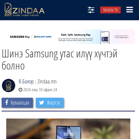
Mobile TV
НИЙТЛЭЛЧИД
ТВ8
Шинэ Samsung утас илүү хүчтэй
ӨГЛӨӨНИЙ СОНИН
АУДИО ЗОХИОЛ
болно
ЗИНДАА СЭТГҮҮЛ
Я.Болор
Zindaa.mn
|
2024 оны 10 сарын 24
Хуваалцах
Жиргэх