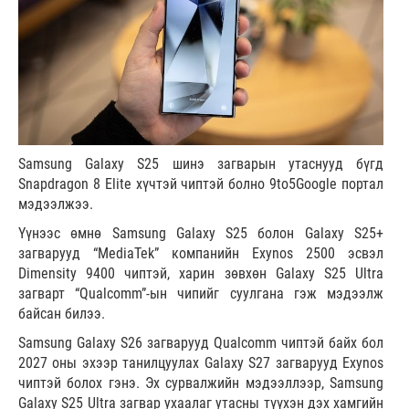
Samsung Galaxy S25 шинэ загварын утаснууд бүгд
Snapdragon 8 Elite хүчтэй чиптэй болно 9to5Google портал
мэдээлжээ.
Үүнээс өмнө Samsung Galaxy S25 болон Galaxy S25+
загварууд “MediaTek” компанийн Exynos 2500 эсвэл
Dimensity 9400 чиптэй, харин зөвхөн Galaxy S25 Ultra
загварт “Qualcomm”-ын чипийг суулгана гэж мэдээлж
байсан билээ.
Samsung Galaxy S26 загварууд Qualcomm чиптэй байх бол
2027 оны эхээр танилцуулах Galaxy S27 загварууд Exynos
чиптэй болох гэнэ. Эх сурвалжийн мэдээллээр, Samsung
Galaxy S25 Ultra загвар ухаалаг утасны түүхэн дэх хамгийн