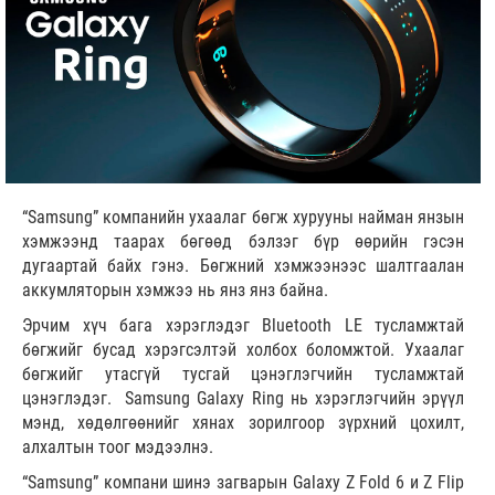
“Samsung” компанийн ухаалаг бөгж хурууны найман янзын
хэмжээнд таарах бөгөөд бэлзэг бүр өөрийн гэсэн
дугаартай байх гэнэ. Бөгжний хэмжээнээс шалтгаалан
аккумляторын хэмжээ нь янз янз байна.
Эрчим хүч бага хэрэглэдэг Bluetooth LE тусламжтай
бөгжийг бусад хэрэгсэлтэй холбох боломжтой. Ухаалаг
бөгжийг утасгүй тусгай цэнэглэгчийн тусламжтай
цэнэглэдэг. Samsung Galaxy Ring нь хэрэглэгчийн эрүүл
мэнд, хөдөлгөөнийг хянах зорилгоор зүрхний цохилт,
алхалтын тоог мэдээлнэ.
“Samsung” компани шинэ загварын Galaxy Z Fold 6 и Z Flip