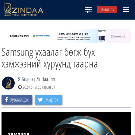
Mobile TV
НИЙТЛЭЛЧИД
ТВ8
Samsung ухаалаг бөгж бүх
ӨГЛӨӨНИЙ СОНИН
АУДИО ЗОХИОЛ
хэмжээний хуруунд таарна
ЗИНДАА СЭТГҮҮЛ
Я.Болор
Zindaa.mn
|
2024 оны 05 сарын 31
Хуваалцах
Жиргэх