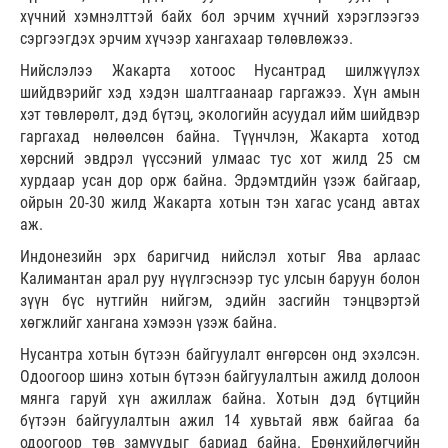
хүчний хэмнэлттэй байх бол эрчим хүчний хэрэглээгээ
сэргээгдэх эрчим хүчээр хангахаар төлөвлөжээ.
Нийслэлээ Жакарта хотоос Нусантрад шилжүүлэх
шийдвэрийг хэд хэдэн шалтгаанаар гаргажээ. Хүн амын
хэт төвлөрөлт, дэд бүтэц, экологийн асуудал ийм шийдвэр
гаргахад нөлөөлсөн байна. Түүнчлэн, Жакарта хотод
хөрсний эвдрэл үүссэний улмаас тус хот жилд 25 см
хурдаар усан дор орж байна. Эрдэмтдийн үзэж байгаар,
ойрын 20-30 жилд Жакарта хотын тэн хагас усанд автах
аж.
Индонезийн эрх баригчид нийслэл хотыг Ява арлаас
Калимантан арал руу нүүлгэснээр тус улсын баруун болон
зүүн бүс нутгийн нийгэм, эдийн засгийн тэнцвэртэй
хөгжлийг хангана хэмээн үзэж байна.
Нусантра хотын бүтээн байгуулалт өнгөрсөн онд эхэлсэн.
Одоогоор шинэ хотын бүтээн байгуулалтын ажилд долоон
мянга гаруй хүн ажиллаж байна. Хотын дэд бүтцийн
бүтээн байгуулалтын ажил 14 хувьтай явж байгаа ба
одоогоор төв замуудыг бариад байна. Ерөнхийлөгчийн