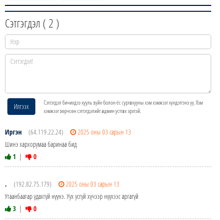
Сэтгэгдэл (
2
)
Сэтгэгдэл бичихдээ хууль зүйн болон ёс суртахууны хэм хэмжээг хүндэтгэнэ үү. Хэм
Илгээх
хэмжээг зөрчсөн сэтгэгдэлийг админ устгах эрхтэй.
Иргэн
(64.119.22.24)
2025 оны 03 сарын 13
Шинэ хархорумаа баринаа бид
1
|
0
.
(192.82.75.179)
2025 оны 03 сарын 13
Утаанбаатар удахгүй нүүнэ. Уух усгүй хүчээр нүүхээс аргагүй
3
|
0