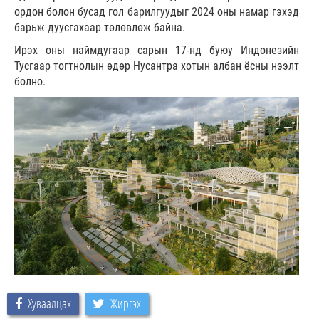
ордон болон бусад гол барилгуудыг 2024 оны намар гэхэд
барьж дуусгахаар төлөвлөж байна.
Ирэх оны наймдугаар сарын 17-нд буюу Индонезийн
Тусгаар тогтнолын өдөр Нусантра хотын албан ёсны нээлт
болно.
Хуваалцах
Жиргэх