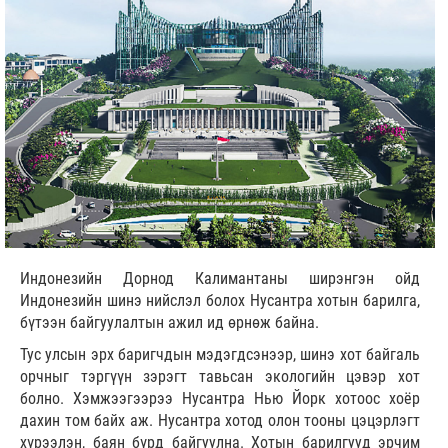
Индонезийн Дорнод Калимантаны ширэнгэн ойд
Индонезийн шинэ нийслэл болох Нусантра хотын барилга,
бүтээн байгуулалтын ажил ид өрнөж байна.
Тус улсын эрх баригчдын мэдэгдсэнээр, шинэ хот байгаль
орчныг тэргүүн зэрэгт тавьсан экологийн цэвэр хот
болно. Хэмжээгээрээ Нусантра Нью Йорк хотоос хоёр
дахин том байх аж. Нусантра хотод олон тооны цэцэрлэгт
хүрээлэн, баян бүрд байгуулна. Хотын барилгууд эрчим