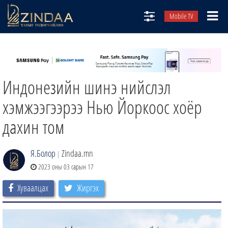
Mobile TV
НИЙТЛЭЛЧИД
ТВ8
Индонезийн шинэ нийслэл
ӨГЛӨӨНИЙ СОНИН
АУДИО ЗОХИОЛ
хэмжээгээрээ Нью Йоркоос хоёр
ЗИНДАА СЭТГҮҮЛ
дахин том
Я.Болор
Zindaa.mn
|
2023 оны 03 сарын 17
Хуваалцах
Жиргэх