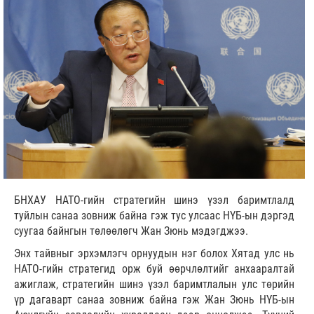
БНХАУ НАТО-гийн стратегийн шинэ үзэл баримтлалд
туйлын санаа зовниж байна гэж тус улсаас НҮБ-ын дэргэд
суугаа байнгын төлөөлөгч Жан Зюнь мэдэгджээ.
Энх тайвныг эрхэмлэгч орнуудын нэг болох Хятад улс нь
НАТО-гийн стратегид орж буй өөрчлөлтийг анхааралтай
ажиглаж, стратегийн шинэ үзэл баримтлалын улс төрийн
үр дагаварт санаа зовниж байна гэж Жан Зюнь НҮБ-ын