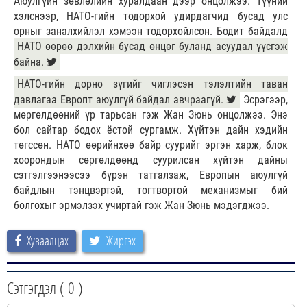
Аюулгүйн зөвлөлийн хуралдаан дээр онцолжээ. Түүний
хэлснээр, НАТО-гийн тодорхой удирдагчид бусад улс
орныг заналхийлэл хэмээн тодорхойлсон. Бодит байдалд
НАТО өөрөө дэлхийн бусад өнцөг буланд асуудал үүсгэж
байна.
НАТО-гийн дорно зүгийг чиглэсэн тэлэлтийн таван
давлагаа Европт аюулгүй байдал авчраагүй.
Эсрэгээр,
мөргөлдөөний үр тарьсан гэж Жан Зюнь онцолжээ. Энэ
бол сайтар бодох ёстой сургамж. Хүйтэн дайн хэдийн
төгссөн. НАТО өөрийнхөө байр суурийг эргэн харж, блок
хоорондын сөргөлдөөнд суурилсан хүйтэн дайны
сэтгэлгээнээсээ бүрэн татгалзаж, Европын аюулгүй
байдлын тэнцвэртэй, тогтвортой механизмыг бий
болгохыг эрмэлзэх учиртай гэж Жан Зюнь мэдэгджээ.
Хуваалцах
Жиргэх
Сэтгэгдэл (
0
)