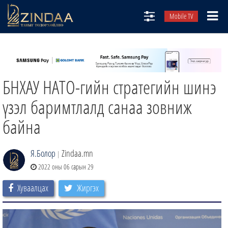
Mobile TV
НИЙТЛЭЛЧИД
ТВ8
БНХАУ НАТО-гийн стратегийн шинэ
ӨГЛӨӨНИЙ СОНИН
АУДИО ЗОХИОЛ
үзэл баримтлалд санаа зовниж
ЗИНДАА СЭТГҮҮЛ
байна
Я.Болор
Zindaa.mn
|
2022 оны 06 сарын 29
Хуваалцах
Жиргэх