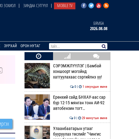
О ЗОХИОЛ
ЗИНДАА СЭТГҮҮЛ
MOBILE TV
БЯМБА
2026.08.08
E
ЗУРХАЙ
ОРОН НУТАГ
СЭРЭМЖЛҮҮЛЭГ | Бамбай
хоншоорт могойнд
хатгуулахаас сэргийлнэ үү!
0 |
1 секундын өмнө
Ерөнхий сайд БНХАУ-аас сар
бүр 12-15 мянган тонн АИ-92
автобензин тогт…
0 |
29 минутын өмнө
ргэх
Улаанбаатарын утааг
бууруулах төслийг “Чингис