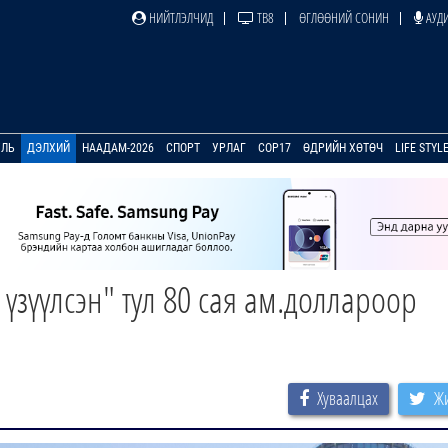
НИЙТЛЭЛЧИД
ТВ8
ӨГЛӨӨНИЙ СОНИН
АУДИ
УЛЬ
ДЭЛХИЙ
НААДАМ-2026
СПОРТ
УРЛАГ
COP17
ӨДРИЙН ХӨТӨЧ
LIFE STYL
 үзүүлсэн" тул 80 сая ам.доллароор
Хуваалцах
Жи