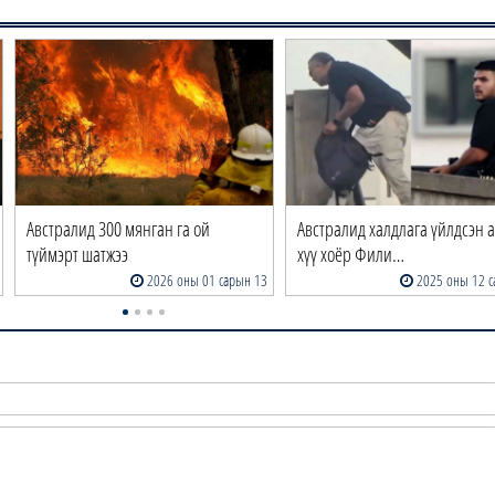
Австралид 300 мянган га ой
Австралид халдлага үйлдсэн а
түймэрт шатжээ
хүү хоёр Фили…
2026 оны 01 сарын 13
2025 оны 12 с