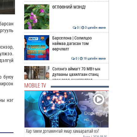
ӨГЛӨӨНИЙ МЭНД!
барсан
0 |
3 цагийн өмнө
ргууль
Барселона | Солилцоо
наймаа дагасан том
снээр,
өөрчлөлт
үлжээ.
0 |
19 цагийн өмнө
дэлгүй
Сэлэнгэ аймагт 70 МВт-ын
дулааны цахилгаан станц
р буюу
ирэх сард ашиглалтад …
хирсон
MOBILE TV
0 |
20 цагийн өмнө
ДОХИО | Газрын тосны ханш
ны нэг
өсөж эхэллээ
0 |
20 цагийн өмнө
Хар тамхи допаминтай ямар хамааралтай вэ?
Шатахуун дамлан борлуулсан
хоёр зөрчлийг илрүүлэн
Бусад
| 2026-08-05