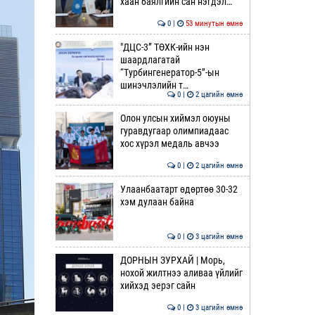
хаан баялгийн сан нэгдэл…
0 |
53 минутын өмнө
"ДЦС-3” ТӨХК-ийн нэн
шаардлагатай
“Турбингенератор-5”-ын
шинэчлэлийн т…
0 |
2 цагийн өмнө
Олон улсын хиймэл оюуны
гуравдугаар олимпиадаас
хос хүрэл медаль авчээ
0 |
2 цагийн өмнө
Улаанбаатарт өдөртөө 30-32
хэм дулаан байна
0 |
3 цагийн өмнө
ДОРНЫН ЗУРХАЙ | Морь,
нохой жилтнээ аливаа үйлийг
хийхэд эерэг сайн
0 |
3 цагийн өмнө