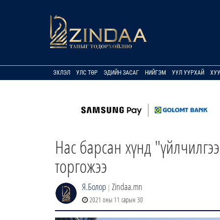
ЭХЛЭЛ
УЛС ТӨР
ЭДИЙН ЗАСАГ
НИЙГЭМ
УУЛ УУРХАЙ
ХУ
Нас барсан хүнд "үйлчилгээ
торгожээ
Я.Болор
Zindaa.mn
|
2021 оны 11 сарын 30