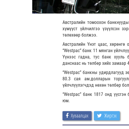
Австралийн томоохон банкнуудын
хүмүүст үйлчилгээ үзүүлсэн зэ
төлөхөөр болжээ.
Австралийн Үнэт цаас, хөрөнгө
“Westpac” банк 11 мянган үйлчлү
Үүнээс гадна, тус банк хууль 
данснаас нь төлбөр хийх замаар 
“Westpac” банкны удирдлагууд з
80.3 сая ам.долларын торгуу
үйлчлүүлэгчдэд нөхөн төлбөр бол
“Westpac” банк 1817 онд үүсгэн 
юм.
Хуваалцах
Жиргэх