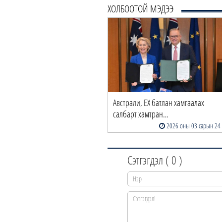
ХОЛБООТОЙ МЭДЭЭ
Австрали, ЕХ батлан хамгаалах
салбарт хамтран…
2026 оны 03 сарын 24
Сэтгэгдэл (
0
)