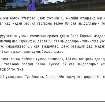
 нэг болох “Westpac” банк сүүлийн 10 жилийн хугацаанд нас 
рэг хэд хэдэн зөрчил гаргасны төлөө 80 сая ам.долларын то
 оруулалтын улсын комиссын орлогч дарга Сара Кортын мэдээл
үлэгчид нас барсных нь дараа 7.1 сая ам.долларын үйлчилгээ үзү
бус хураамжаас 8.5 сая ам.доллар, данс эзэмшигчдэд мэдэг
4.9 сая ам.долларыг хууль бусаар олжээ.
өрчил гаргаж байснаа хүлээн зөвшөөрч, 113 сая австрали долла
ль төлөхөөр болсон байна. Үүнээс 57 сая ам.долларыг хо
гож олгох гэнэ.
байгуулагджээ. Тус банк нь Австралийн тэргүүлэгч дөрвөн банк