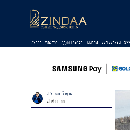
ЭХЛЭЛ
УЛС ТӨР
ЭДИЙН ЗАСАГ
НИЙГЭМ
УУЛ УУРХАЙ
ХУ
Д.Үржинбадам
Zindaa.mn