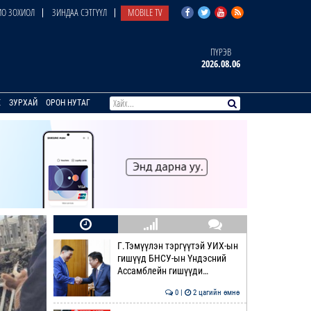
О ЗОХИОЛ
ЗИНДАА СЭТГҮҮЛ
MOBILE TV
ПҮРЭВ
2026.08.06
E
ЗУРХАЙ
ОРОН НУТАГ
Г.Тэмүүлэн тэргүүтэй УИХ-ын
гишүүд БНСУ-ын Үндэсний
Ассамблейн гишүүди…
0 |
2 цагийн өмнө