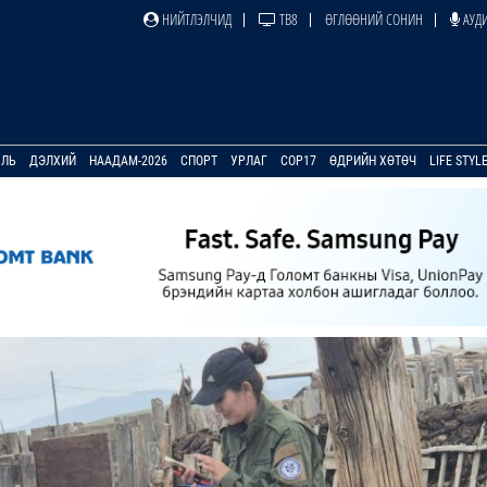
НИЙТЛЭЛЧИД
ТВ8
ӨГЛӨӨНИЙ СОНИН
АУДИ
УЛЬ
ДЭЛХИЙ
НААДАМ-2026
СПОРТ
УРЛАГ
COP17
ӨДРИЙН ХӨТӨЧ
LIFE STYL