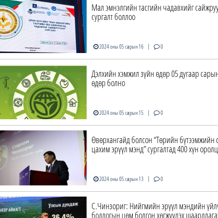
Мал эмнэлгийн тасгийн чадавхийг сайжру
сургалт боллоо
|
2024 оны 05 сарын 16
0
Дэлхийн хэмжил зүйн өдөр 05 дугаар сары
өдөр болно
|
2024 оны 05 сарын 15
0
Өвөрхангайд болсон “Төрийн бүтээмжийн с
цахим эрүүл мэнд” сургалтад 400 хүн орол
|
2024 оны 05 сарын 13
0
С.Чинзориг: Нийгмийн эрүүл мэндийн үйл
бодлогын цөм болгон хөгжүүлэх шаардлага