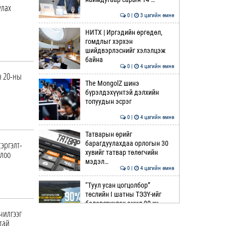
улах
0 |
3 цагийн өмнө
НИТХ | Иргэдийн өргөдөл,
гомдлыг хэрхэн
шийдвэрлэснийг хэлэлцэж
байна
0 |
4 цагийн өмнө
н 20-ны
The MongolZ шинэ
бүрэлдэхүүнтэй дэлхийн
топуудын эсрэг
0 |
4 цагийн өмнө
Татварын өрийг
эргэлт-
барагдуулахдаа орлогын 30
цлоо
хувийг татвар төлөгчийн
мэдэл…
0 |
4 цагийн өмнө
“Туул усан цогцолбор”
төслийн I шатны ТЭЗҮ-ийг
боловсруулах ажил 90 ху…
чилгээг
0 |
5 цагийн өмнө
тай