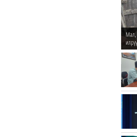
Мал,
илрүү