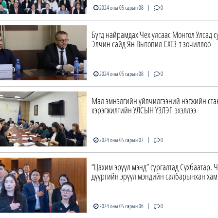
|
2024 оны 05 сарын 08
0
Бүгд найрамдах Чех улсаас Монгол Улсад с
Элчин сайд Ян Вытопил СХГЗ-т зочиллоо
|
2024 оны 05 сарын 08
0
Мал эмнэлгийн үйлчилгээний нэгжийн ст
хэрэгжилтийн УЛСЫН ҮЗЛЭГ эхэллээ
|
2024 оны 05 сарын 07
0
“Цахим эрүүл мэнд” сургалтад Сүхбаатар, 
дүүргийн эрүүл мэндийн салбарынхан хам
|
2024 оны 05 сарын 06
0