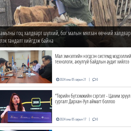
 амьтны гоц халдварт шүлхий, бог малын мялзан өвчний халдвар
лэх тандалт хийгдэж байна
Мал эмнэлгийн нэгдсэн системд мэдээлли
технологи, аюулгүй байдлын аудит хийлээ
|
2024 оны 05 сарын 21
0
"Төрийн бүтээмжийн сэргэлт - Цахим эрүүл
сургалт Дархан-Уул аймагт боллоо
|
2024 оны 05 сарын 17
0