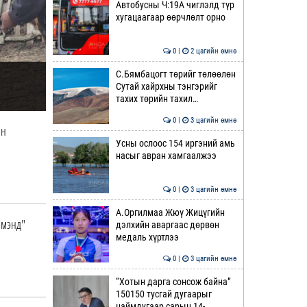
Автобусны Ч:19А чиглэлд түр
хугацаагаар өөрчлөлт орно
0 |
2 цагийн өмнө
С.Бямбацогт төрийг төлөөлөн
Сутай хайрхны тэнгэрийг
тахих төрийн тахил…
0 |
3 цагийн өмнө
йн
Усны ослоос 154 иргэний амь
насыг авран хамгаалжээ
0 |
3 цагийн өмнө
А.Оргилмаа Жюү Жицүгийн
 мэнд"
дэлхийн аваргаас дөрвөн
медаль хүртлээ
0 |
3 цагийн өмнө
“Хотын дарга сонсож байна”
150150 тусгай дугаарыг
наймдугаар сарын 14-…