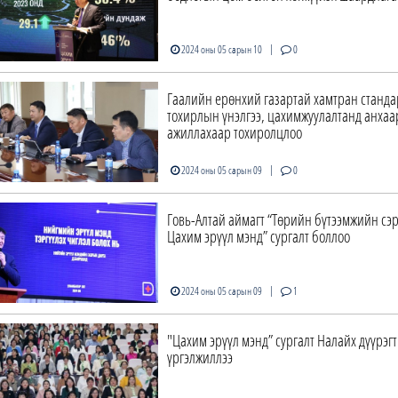
|
2024 оны 05 сарын 10
0
Гаалийн ерөнхий газартай хамтран станда
тохирлын үнэлгээ, цахимжуулалтанд анха
ажиллахаар тохиролцлоо
|
2024 оны 05 сарын 09
0
Говь-Алтай аймагт “Төрийн бүтээмжийн сэр
Цахим эрүүл мэнд” сургалт боллоо
|
2024 оны 05 сарын 09
1
"Цахим эрүүл мэнд” сургалт Налайх дүүрэгт
үргэлжиллээ