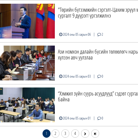
"Төрийн бүтээмжийн сэргэлт-Цахим эрүүл 
сургалт 9 дүүрэгт үргэлжилнэ
|
2024 оны 05 сарын 06
2
Ази номхон далайн бүсийн төлөөлөгч нары
хүлээн авч уулзлаа
|
2024 оны 05 сарын 03
0
“Хэмжил зүйн суурь асуудлууд” сэдэвт сурга
байна
|
2024 оны 05 сарын 01
0
1
2
3
4