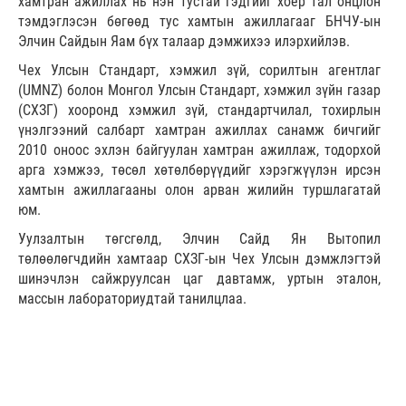
хамтран ажиллах нь нэн тустай гэдгийг хоёр тал онцлон
тэмдэглэсэн бөгөөд тус хамтын ажиллагааг БНЧУ-ын
Элчин Сайдын Яам бүх талаар дэмжихээ илэрхийлэв.
Чех Улсын Стандарт, хэмжил зүй, сорилтын агентлаг
(UMNZ) болон Монгол Улсын Стандарт, хэмжил зүйн газар
(СХЗГ) хооронд хэмжил зүй, стандартчилал, тохирлын
үнэлгээний салбарт хамтран ажиллах санамж бичгийг
2010 оноос эхлэн байгуулан хамтран ажиллаж, тодорхой
арга хэмжээ, төсөл хөтөлбөрүүдийг хэрэгжүүлэн ирсэн
хамтын ажиллагааны олон арван жилийн туршлагатай
юм.
Уулзалтын төгсгөлд, Элчин Сайд Ян Вытопил
төлөөлөгчдийн хамтаар СХЗГ-ын Чех Улсын дэмжлэгтэй
шинэчлэн сайжруулсан цаг давтамж, уртын эталон,
массын лабораториудтай танилцлаа.