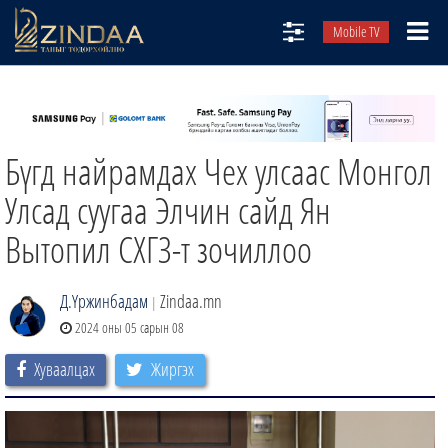
Mobile TV
НИЙТЛЭЛЧИД
ТВ8
Бүгд найрамдах Чех улсаас Монгол
ӨГЛӨӨНИЙ СОНИН
АУДИО ЗОХИОЛ
Улсад суугаа Элчин сайд Ян
ЗИНДАА СЭТГҮҮЛ
Вытопил СХГЗ-т зочиллоо
Д.Үржинбадам
Zindaa.mn
|
2024 оны 05 сарын 08
Хуваалцах
Жиргэх