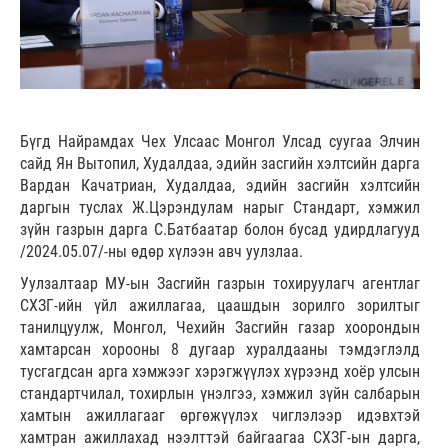
Бүгд Найрамдах Чех Улсаас Монгол Улсад суугаа Элчин
сайд Ян Вытопил, Худалдаа, эдийн засгийн хэлтсийн дарга
Вардан Качатриан, Худалдаа, эдийн засгийн хэлтсийн
даргын туслах Ж.Цэрэндулам нарыг Стандарт, хэмжил
зүйн газрын дарга С.Батбаатар болон бусад удирдлагууд
/2024.05.07/-ны өдөр хүлээн авч уулзлаа.
Уулзалтаар МУ-ын Засгийн газрын тохируулагч агентлаг
СХЗГ-ийн үйл ажиллагаа, цаашдын зорилго зорилтыг
танилцуулж, Монгол, Чехийн Засгийн газар хоорондын
хамтарсан хорооны 8 дугаар хуралдааны тэмдэглэлд
тусгагдсан арга хэмжээг хэрэгжүүлэх хүрээнд хоёр улсын
стандартчилал, тохирлын үнэлгээ, хэмжил зүйн салбарын
хамтын ажиллагааг өргөжүүлэх чиглэлээр идэвхтэй
хамтран ажиллахад нээлттэй байгаагаа СХЗГ-ын дарга,