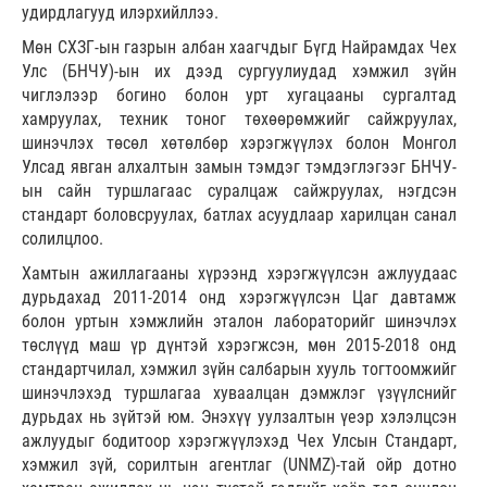
удирдлагууд илэрхийллээ.
Мөн СХЗГ-ын газрын албан хаагчдыг Бүгд Найрамдах Чех
Улс (БНЧУ)-ын их дээд сургуулиудад хэмжил зүйн
чиглэлээр богино болон урт хугацааны сургалтад
хамруулах, техник тоног төхөөрөмжийг сайжруулах,
шинэчлэх төсөл хөтөлбөр хэрэгжүүлэх болон Монгол
Улсад явган алхалтын замын тэмдэг тэмдэглэгээг БНЧУ-
ын сайн туршлагаас суралцаж сайжруулах, нэгдсэн
стандарт боловсруулах, батлах асуудлаар харилцан санал
солилцлоо.
Хамтын ажиллагааны хүрээнд хэрэгжүүлсэн ажлуудаас
дурьдахад 2011-2014 онд хэрэгжүүлсэн Цаг давтамж
болон уртын хэмжлийн эталон лабораторийг шинэчлэх
төслүүд маш үр дүнтэй хэрэгжсэн, мөн 2015-2018 онд
стандартчилал, хэмжил зүйн салбарын хууль тогтоомжийг
шинэчлэхэд туршлагаа хуваалцан дэмжлэг үзүүлснийг
дурьдах нь зүйтэй юм. Энэхүү уулзалтын үеэр хэлэлцсэн
ажлуудыг бодитоор хэрэгжүүлэхэд Чех Улсын Стандарт,
хэмжил зүй, сорилтын агентлаг (UNMZ)-тай ойр дотно