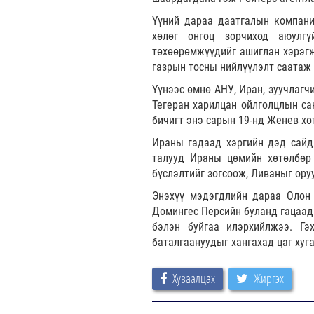
Үүний дараа даатгалын компани
хөлөг онгоц зорчиход аюулг
төхөөрөмжүүдийг ашиглан хэрэгж
газрын тосны нийлүүлэлт саатаж 
Үүнээс өмнө АНУ, Иран, зуучлагч
Тегеран харилцан ойлголцлын са
бичигт энэ сарын 19-нд Женев хо
Ираны гадаад хэргийн дэд сайд
талууд Ираны цөмийн хөтөлбөр 
бүслэлтийг зогсоож, Ливаныг ору
Энэхүү мэдэгдлийн дараа Олон 
Домингес Персийн буланд гацаад
бэлэн буйгаа илэрхийлжээ. Гэ
баталгаануудыг хангахад цаг хуг
Хуваалцах
Жиргэх