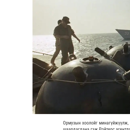
Ормузын хоолойг минагүйжүүлж, 
шаардагдана гэж Ройтерс агентл