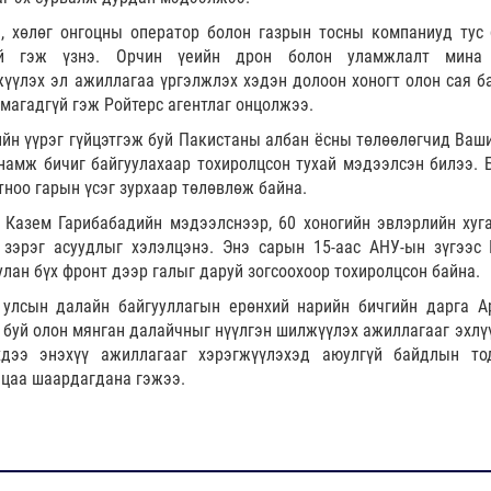
, хөлөг онгоцны оператор болон газрын тосны компаниуд тус 
үй гэж үзнэ. Орчин үеийн дрон болон уламжлалт мина 
үүлэх эл ажиллагаа үргэлжлэх хэдэн долоон хоногт олон сая б
магадгүй гэж Ройтерс агентлаг онцолжээ.
ийн үүрэг гүйцэтгэж буй Пакистаны албан ёсны төлөөлөгчид Ваши
намж бичиг байгуулахаар тохиролцсон тухай мэдээлсэн билээ. 
тноо гарын үсэг зурхаар төлөвлөж байна.
 Казем Гарибабадийн мэдээлснээр, 60 хоногийн эвлэрлийн хуг
зэрэг асуудлыг хэлэлцэнэ. Энэ сарын 15-аас АНУ-ын зүгээс
улан бүх фронт дээр галыг даруй зогсоохоор тохиролцсон байна.
улсын далайн байгууллагын ерөнхий нарийн бичгийн дарга А
 буй олон мянган далайчныг нүүлгэн шилжүүлэх ажиллагааг эхлү
хдээ энэхүү ажиллагааг хэрэгжүүлэхэд аюулгүй байдлын то
ацаа шаардагдана гэжээ.