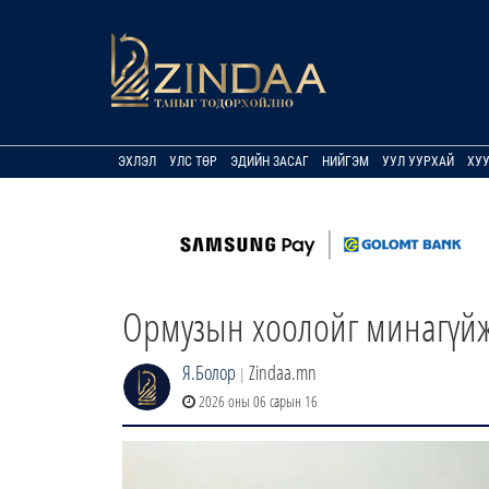
ЭХЛЭЛ
УЛС ТӨР
ЭДИЙН ЗАСАГ
НИЙГЭМ
УУЛ УУРХАЙ
ХУ
Ормузын хоолойг минагүйж
Я.Болор
Zindaa.mn
|
2026 оны 06 сарын 16