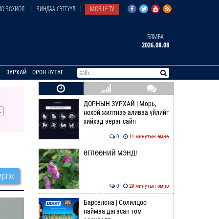
О ЗОХИОЛ
ЗИНДАА СЭТГҮҮЛ
MOBILE TV
БЯМБА
2026.08.08
E
ЗУРХАЙ
ОРОН НУТАГ
ДОРНЫН ЗУРХАЙ | Морь,
нохой жилтнээ аливаа үйлийг
хийхэд эерэг сайн
0 |
11 минутын өмнө
ӨГЛӨӨНИЙ МЭНД!
ргэх
0 |
29 минутын өмнө
Барселона | Солилцоо
наймаа дагасан том