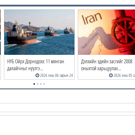
НҮБ Ойрх Дорнодоос 11 мянган
Дэлхийн эдийн засгийг 2008
далайчныг нүүлгэ…
оныхтой харьцуулах…
2026 оны 06 сарын 24
2026 оны 05 с