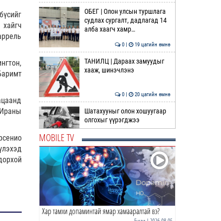
ОБЕГ | Олон улсын туршлага
бүсийг
судлах сургалт, дадлагад 14
хайгч
алба хаагч хамр…
аррель
0 |
19 цагийн өмнө
ТАНИЛЦ | Дараах замуудыг
нгтон,
хааж, шинэчлэнэ
Баримт
0 |
20 цагийн өмнө
ацаанд
 Ираны
Шатахууныг олон хошуугаар
олгохыг үүрэгджээ
MOBILE TV
рсенио
0 |
21 цагийн өмнө
үлэхэд
дорхой
“Нүүрс пиролизийн үйлдвэр”-
ийг төр, хувийн хэвшлийн
түншлэлээр хэрэгжү…
0 |
21 цагийн өмнө
Хар тамхи допаминтай ямар хамааралтай вэ?
"COP17 ба COP31 хурлын
уялдаа нь Риогийн
Бусад
| 2026-08-05