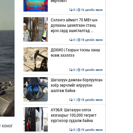
өөрчлөлт
0 |
16 цагийн өмнө
Сэлэнгэ аймагт 70 МВт-ын
дулааны цахилгаан станц
ирэх сард ашиглалтад …
0 |
18 цагийн өмнө
ДОХИО | Газрын тосны ханш
өсөж эхэллээ
0 |
18 цагийн өмнө
Шатахуун дамлан борлуулсан
хоёр зөрчлийг илрүүлэн
шалгаж байна
1 |
18 цагийн өмнө
АҮЭБЯ: Шатахуун олгох
хязгаарыг 100,000 төгрөгт
хүргэхээр судалж байна
 хоног
0 |
19 цагийн өмнө