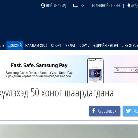
НИЙТЛЭЛЧИД
ТВ8
ӨГЛӨӨНИЙ СОНИН
АУДИ
УЛЬ
ДЭЛХИЙ
НААДАМ-2026
СПОРТ
УРЛАГ
COP17
ӨДРИЙН ХӨТӨЧ
LIFE STYL
үүлэхэд 50 хоног шаардагдана
Хуваалцах
Жи