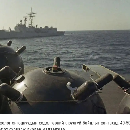
хөлөг онгоцнуудын хөдөлгөөний аюулгүй байдлыг хангахад 40-50
аг эх сурвалж дурдан мэдээлжээ.