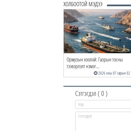
ХОЛБООТОЙ МЭДЭЭ
Ормузын хоолой: Газрын тосны
тээвэрлэлт нэмэг…
2026 оны 07 сарын 02
Сэтгэгдэл (
0
)