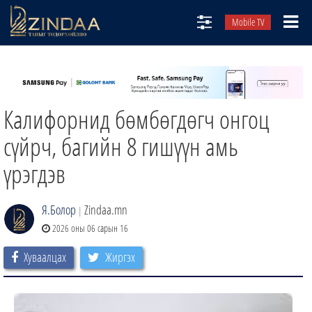
Mobile TV
НИЙТЛЭЛЧИД
ТВ8
Калифорнид бөмбөгдөгч онгоц
ӨГЛӨӨНИЙ СОНИН
АУДИО ЗОХИОЛ
сүйрч, багийн 8 гишүүн амь
ЗИНДАА СЭТГҮҮЛ
үрэгдэв
Я.Болор
Zindaa.mn
|
2026 оны 06 сарын 16
Хуваалцах
Жиргэх