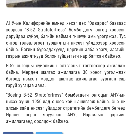
АНУ-ын Калифорнийн өмнөд хэсэг дэх “Эдвардс” баазаас
хөөрсөн “B-52 Stratofortress” бөмбөгдөгч онгоц хөөрсөн
даруйдаа сүйрч, багийн найман гишүүн амь үрэгджээ. Тус
онгоц төлөвлөгөөт туршилтын нислэг үйлдэхээр хөөрсөн
байна. Багийн бүрэлдэхүүнд цэргийн алба хаагч, засгийн
газрын ажилтнууд болон гүйцэтгэгч нар багтсан байжээ.
В-52 онгоцны сүйрлийн шалтгааныг тогтоохоор ажиллаж
байна. Мөрдөн шалгах ажиллагаа 30 хоног үргэлжлэх
бөгөөд нэмэлт мөрдөн шалгах ажиллагаа зургаан сар
гаруй хугацаа авна.
“Boeing B-52 Stratofortress” бөмбөгдөгч онгоцыг АНУ-ын
нисэх хүчин 1950-иад оноос хойш ашиглаж байна. Энэ нь
алсын зайд нислэг үйлддэг стратегийн бөмбөгдөгч бөгөөд
Ираны эсрэг явуулсан АНУ, Израилын цэргийн
ажиллагаанд оролцож байжээ.