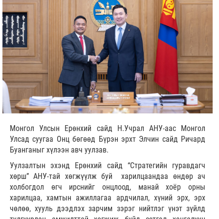
Монгол Улсын Ерөнхий сайд Н.Учрал АНУ-аас Монгол
Улсад суугаа Онц бөгөөд Бүрэн эрхт Элчин сайд Ричард
Буанганыг хүлээн авч уулзав.
Уулзалтын эхэнд Ерөнхий сайд “Стратегийн гуравдагч
хөрш” АНУ-тай хөгжүүлж буй харилцаандаа өндөр ач
холбогдол өгч ирснийг онцлоод, манай хоёр орны
харилцаа, хамтын ажиллагаа ардчилал, хүний эрх, эрх
чөлөө, хууль дээдлэх зарчим зэрэг нийтлэг үнэт зүйлд