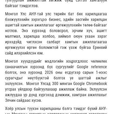
тулгуурлан амжилттай хөгжиж буйд сэтгэл хангалуун
байгааг тэмдэглэв.
Монгол Улс АНУ-тай улс төрийн бат бөх харилцаагаа
бэхжүүлэхийн зэрэгцээ бизнес, эдийн засгийн харилцан
ашигтай хамтын ажиллагааг өргөжүүлэхийн төлөө байгааг
нотлов. Энэ хүрээнд боловсрол, эрчим хүч, ашигт
малтмал, харилцаа холбоо, хиймэл оюун ухаан зэрэг
ирээдүйд чиглэсэн салбарт хамтын ажиллагаагаа
өргөжүүлэх өргөн боломжтой гэж үзэж буйгаа Ерөнхий
сайд илэрхийлсэн юм.
Монгол хүүхдүүдийг мэдлэгийн хоцрогдлоос чөлөөлөх
санаачилгын хүрээнд бүх сургуулийг Google reference
болгох, энэ хүрээнд 2026 оны есдүгээр сарын 1-нээс
сурагчдыг нөүтбүүктэй болгох үе шаттай ажлыг
эхлүүлсэн. Монгол Улсад 300 мянган Google Chromebook
угсрах үйлдвэр байгуулахаар ажиллаж байна. Эхлүүлсэн
ажлуудаа үр дүнд хүргэхэд дэмжиж, хамтран ажиллахыг
Элчин сайдаас хүсэв.
Хоёр улсын түүхэн харилцааны бэлгэ тэмдэг бүхий АНУ-