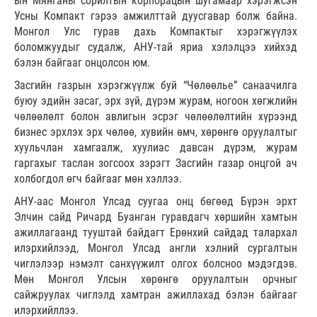
ын Мянганы сорилтын корпорацын шугамаар хэрэгжсэн
Усны Компакт гэрээ амжилттай дуусгавар болж байна.
Монгол Улс гурав дахь Компактыг хэрэгжүүлэх
боломжуудыг судалж, АНУ-тай яриа хэлэлцээ хийхэд
бэлэн байгааг онцолсон юм.
Засгийн газрын хэрэгжүүлж буй “Чөлөөлье” санаачилга
буюу эдийн засаг, эрх зүй, дүрэм журам, ногоон хөгжлийн
чөлөөлөлт болон авлигын эсрэг чөлөөлөлтийн хүрээнд
бизнес эрхлэх эрх чөлөө, хувийн өмч, хөрөнгө оруулалтыг
хуульчлан хамгаалж, хуулиас давсан дүрэм, журам
гаргахыг таслан зогсоох зэрэгт Засгийн газар онцгой ач
холбогдол өгч байгааг мөн хэллээ.
АНУ-аас Монгол Улсад суугаа онц бөгөөд Бүрэн эрхт
Элчин сайд Ричард Буанган гуравдагч хөршийн хамтын
ажиллагаанд тууштай байдагт Ерөнхий сайдад талархал
илэрхийлээд, Монгол Улсад англи хэлний сургалтын
чиглэлээр нэмэлт санхүүжилт олгох болсноо мэдэгдэв.
Мөн Монгол Улсын хөрөнгө оруулалтын орчныг
сайжруулах чиглэлд хамтран ажиллахад бэлэн байгааг
илэрхийллээ.