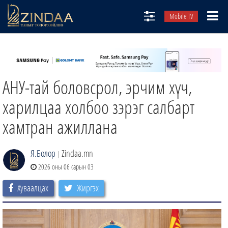
Mobile TV
НИЙТЛЭЛЧИД
ТВ8
АНУ-тай боловсрол, эрчим хүч,
ӨГЛӨӨНИЙ СОНИН
АУДИО ЗОХИОЛ
харилцаа холбоо зэрэг салбарт
ЗИНДАА СЭТГҮҮЛ
хамтран ажиллана
Я.Болор
Zindaa.mn
|
2026 оны 06 сарын 03
Хуваалцах
Жиргэх