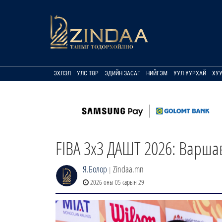
ЭХЛЭЛ
УЛС ТӨР
ЭДИЙН ЗАСАГ
НИЙГЭМ
УУЛ УУРХАЙ
ХУ
FIBA 3x3 ДАШТ 2026: Варша
Я.Болор
Zindaa.mn
|
2026 оны 05 сарын 29