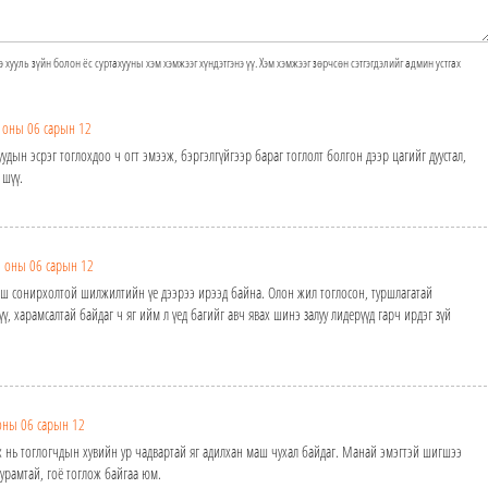
э хууль зүйн болон ёс суртахууны хэм хэмжээг хүндэтгэнэ үү. Хэм хэмжээг зөрчсөн сэтгэгдэлийг админ устгах
 оны 06 сарын 12
удын эсрэг тоглохдоо ч огт эмээж, бэргэлгүйгээр бараг тоглолт болгон дээр цагийг дуустал,
 шүү.
 оны 06 сарын 12
аш сонирхолтой шилжилтийн үе дээрээ ирээд байна. Олон жил тоглосон, туршлагатай
үү, харамсалтай байдаг ч яг ийм л үед багийг авч явах шинэ залуу лидерүүд гарч ирдэг зүй
оны 06 сарын 12
х нь тоглогчдын хувийн ур чадвартай яг адилхан маш чухал байдаг. Манай эмэгтэй шигшээ
 урамтай, гоё тоглож байгаа юм.