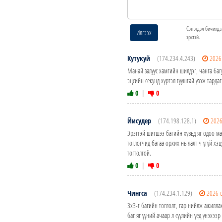
Сэтгэгдэл бичихдэ
Илгээх
эрхтэй.
Кутукуй
(174.234.4.243)
2026
Манай залуус хамгийн шилдэг, чанга багу
эцсийн секунд хүртэл тууштай үзэж тардаг
0
|
0
Йисудер
(174.198.128.1)
2026
Эрэгтэй шигшээ багийн хувьд яг одоо м
тоглогчид багаа орхих нь яалт ч үгүй хэц
тогтолтой.
0
|
0
Чингса
(174.234.1.129)
2026 
3х3-т багийн тоглолт, гар нийлж ажилла
баг яг үүний ачаар л сүүлийн үед үнэхээр