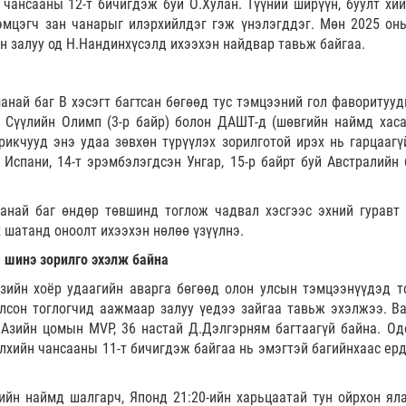
чансааны 12-т бичигдэж буй О.Хулан. Түүний ширүүн, буулт хий
эмцэгч зан чанарыг илэрхийлдэг гэж үнэлэгддэг. Мөн 2025 он
эн залуу од Н.Нандинхүсэлд ихээхэн найдвар тавьж байгаа.
най баг В хэсэгт багтсан бөгөөд тус тэмцээний гол фаворитууд
 Сүүлийн Олимп (3-р байр) болон ДАШТ-д (шөвгийн наймд хаса
рикчууд энэ удаа зөвхөн түрүүлэх зорилготой ирэх нь гарцаагү
Испани, 14-т эрэмбэлэгдсэн Унгар, 15-р байрт буй Австралийн 
анай баг өндөр төвшинд тоглож чадвал хэсгээс эхний гуравт 
 шатанд оноолт ихээхэн нөлөө үзүүлнэ.
, шинэ зорилго эхэлж байна
зийн хоёр удаагийн аварга бөгөөд олон улсын тэмцээнүүдэд т
лсон тоглогчид аажмаар залуу үедээ зайгаа тавьж эхэлжээ. В
Азийн цомын MVP, 36 настай Д.Дэлгэрням багтаагүй байна. Од
хийн чансааны 11-т бичигдэж байгаа нь эмэгтэй багийнхаас ерд
йн наймд шалгарч, Японд 21:20-ийн харьцаатай тун ойрхон яла