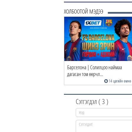
ХОЛБООТОЙ МЭДЭЭ
Барселона | Солилцоо наймаа
дагасан том өөрчл…
14 цагийн өмнө
Сэтгэгдэл (
3
)