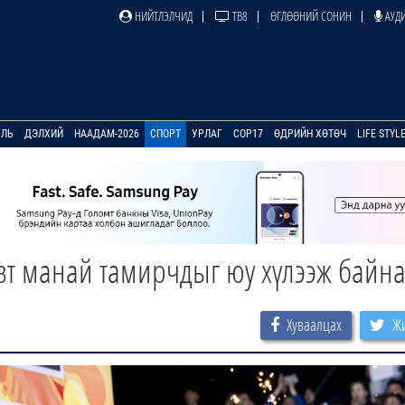
НИЙТЛЭЛЧИД
ТВ8
ӨГЛӨӨНИЙ СОНИН
АУДИ
УЛЬ
ДЭЛХИЙ
НААДАМ-2026
СПОРТ
УРЛАГ
COP17
ӨДРИЙН ХӨТӨЧ
LIFE STYL
вт манай тамирчдыг юу хүлээж байна
Хуваалцах
Жи