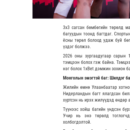
3x3 сагсан бөмбөгийн төрөлд м
багуудын тоонд багтдаг. Спорты
ёсны төрөл болоод удаж буй бөг
үздэг болжээ.
2026 оны зургаадугаар сарын 
тэмцээн болох гэж байна. Тэмцээ
нэг болох 1xBet дэмжин зохион б
Монголын эмэгтэй баг: Шилдэг ба
Жилийн өмнө Улаанбаатар хотно
Нидерландын багт ялагдсан бил
хүртсэн нь ирэх жилүүдэд өндөр 
Түүнээс хойш багийн үндсэн бүр
Учир нь энэ төрөлд тоглогчд
холбогдолтой.