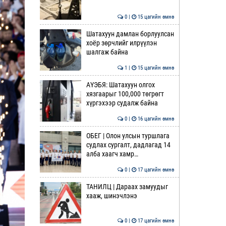
0 |
15 цагийн өмнө
Шатахуун дамлан борлуулсан
хоёр зөрчлийг илрүүлэн
шалгаж байна
1 |
15 цагийн өмнө
АҮЭБЯ: Шатахуун олгох
хязгаарыг 100,000 төгрөгт
хүргэхээр судалж байна
0 |
16 цагийн өмнө
ОБЕГ | Олон улсын туршлага
судлах сургалт, дадлагад 14
алба хаагч хамр…
0 |
17 цагийн өмнө
ТАНИЛЦ | Дараах замуудыг
хааж, шинэчлэнэ
0 |
17 цагийн өмнө