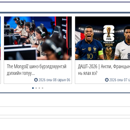
The MongolZ шинэ бүрэлдэхүүнтэй
ДАШТ-2026 | Англи, Францын
дэлхийн топуу…
нь ялах вэ?
2026 оны 08 сарын 06
2026 оны 07 с