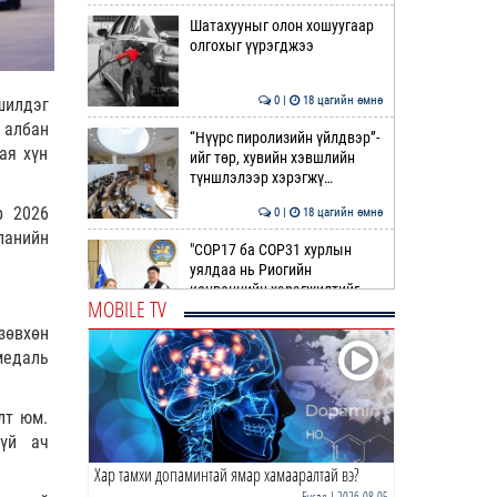
Шатахууныг олон хошуугаар
олгохыг үүрэгджээ
0 |
18 цагийн өмнө
шилдэг
 албан
“Нүүрс пиролизийн үйлдвэр”-
ая хүн
ийг төр, хувийн хэвшлийн
түншлэлээр хэрэгжү…
p 2026
0 |
18 цагийн өмнө
панийн
"COP17 ба COP31 хурлын
уялдаа нь Риогийн
конвенцийн хэрэгжилтийг
MOBILE TV
ахиул…
0 |
19 цагийн өмнө
зөвхөн
медаль
Монгол төрийн парадокс нь
шатахуун
лт юм.
0 |
19 цагийн өмнө
гүй ач
Хар тамхи допаминтай ямар хамааралтай вэ?
Б.Пүрэвдагва: Найман
салбарын 103 үйлчилгээний
Бусад
| 2026-08-05