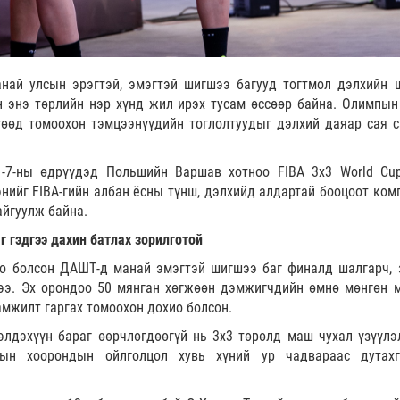
анай улсын эрэгтэй, эмэгтэй шигшээ багууд тогтмол дэлхийн 
н энэ төрлийн нэр хүнд жил ирэх тусам өссөөр байна. Олимпын
өөд томоохон тэмцээнүүдийн тоглолтуудыг дэлхий даяар сая с
1-7-ны өдрүүдэд Польшийн Варшав хотноо FIBA 3x3 World Cu
нийг FIBA-гийн албан ёсны түнш, дэлхийд алдартай бооцоот ком
айгуулж байна.
г гэдгээ дахин батлах зорилготой
о болсон ДАШТ-д манай эмэгтэй шигшээ баг финалд шалгарч, 
ээ. Эх орондоо 50 мянган хөгжөөн дэмжигчдийн өмнө мөнгөн 
амжилт гаргах томоохон дохио болсон.
элдэхүүн бараг өөрчлөгдөөгүй нь 3x3 төрөлд маш чухал үзүүлэ
ын хоорондын ойлголцол хувь хүний ур чадвараас дутах