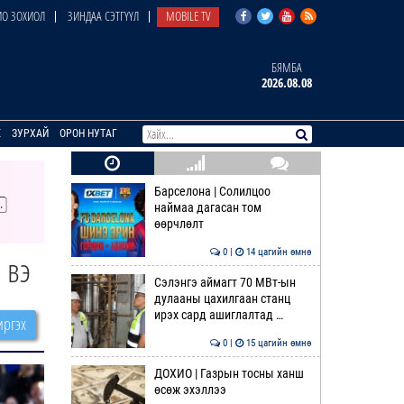
О ЗОХИОЛ
ЗИНДАА СЭТГҮҮЛ
MOBILE TV
БЯМБА
2026.08.08
E
ЗУРХАЙ
ОРОН НУТАГ
Барселона | Солилцоо
наймаа дагасан том
өөрчлөлт
0 |
14 цагийн өмнө
 вэ
Сэлэнгэ аймагт 70 МВт-ын
дулааны цахилгаан станц
ирэх сард ашиглалтад …
ргэх
0 |
15 цагийн өмнө
ДОХИО | Газрын тосны ханш
өсөж эхэллээ