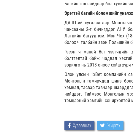
Багийн гол найдвар бол хувийн ч
Эрэгтэй багийн боломжийг үнэлэх
ДАШТ-ий сугалаагаар Монголын 
чансааны 2-т бичигддэг АНУ бо
Латвийн багууд юм. Мөн Чех (18-
болох ч талбайн эзэн Польшийн б
Гэсэн ч манай баг үзэгчдийн 
бэлтгэлтэй байж чадвал хэсгий
зорилго нь 2018 оноос хойш хүрч
Олон улсын 1xBet компанийн са
Монголын тамирчдад шинэ боло
хэмнэл, тэсвэр тэвчээр шаарддга
нийцдэг. Тиймээс Монголын эр
тэмцээний хамгийн сонирхолтой м
Хуваалцах
Жиргэх