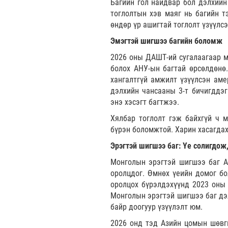
Багийн гол найдвар бол дэлхийн 
тоглолтын хэв маяг нь багийн т
өндөр үр ашигтай тоглолт үзүүлс
Эмэгтэй шигшээ багийн боломж
2026 оны ДАШТ-ий сугалаагаар ма
болох АНУ-ын багтай өрсөлдөнө.
хангалтгүй амжилт үзүүлсэн аме
дэлхийн чансааны 3-т бичигддэг 
энэ хэсэгт багтжээ.
Хялбар тоглолт гэж байхгүй ч м
бүрэн боломжтой. Харин хасагдах
Эрэгтэй шигшээ баг: Үе солигдож
Монголын эрэгтэй шигшээ баг А
оролцдог. Өмнөх үеийн домог бо
оролцох бүрэлдэхүүнд 2023 оны 
Монголын эрэгтэй шигшээ баг дэл
байр доогуур үзүүлэлт юм.
2026 онд тэд Азийн цомын шөвги