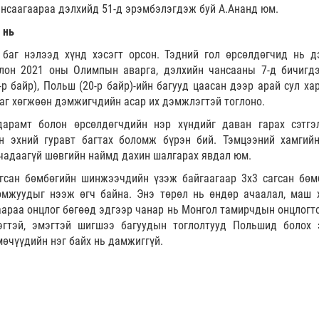
ансаагаараа дэлхийд 51-д эрэмбэлэгдэж буй А.Ананд юм.
 нь
баг нэлээд хүнд хэсэгт орсон. Тэдний гол өрсөлдөгчид нь д
лон 2021 оны Олимпын аварга, дэлхийн чансааны 7-д бичигд
р байр), Польш (20-р байр)-ийн багууд цаасан дээр арай сул ха
аг хөгжөөн дэмжигчдийн асар их дэмжлэгтэй тоглоно.
дарамт болон өрсөлдөгчдийн нэр хүндийг даван гарах сэтгэ
н эхний гуравт багтах боломж бүрэн бий. Тэмцээний хамгий
 чадаагүй шөвгийн наймд дахин шалгарах явдал юм.
гсан бөмбөгийн шинжээчдийн үзэж байгаагаар 3x3 сагсан бөм
мжуудыг нээж өгч байна. Энэ төрөл нь өндөр ачаалал, маш 
араа онцлог бөгөөд эдгээр чанар нь Монгол тамирчдын онцлогто
эгтэй, эмэгтэй шигшээ багуудын тоглолтууд Польшид болох 
өчүүдийн нэг байх нь дамжиггүй.