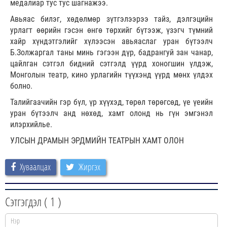
медалиар тус тус шагнажээ.
Авьяас билэг, хөдөлмөр зүтгэлээрээ тайз, дэлгэцийн
урлагт өөрийн гэсэн өнгө төрхийг бүтээж, үзэгч түмний
хайр хүндэтгэлийг хүлээсэн авьяаслаг уран бүтээлч
Б.Золжаргал таны минь гэгээн дүр, бадрангуй зан чанар,
цайлган сэтгэл бидний сэтгэлд үүрд хоногшин үлдэж,
Монголын театр, кино урлагийн түүхэнд үүрд мөнх үлдэх
болно.
Талийгаачийн гэр бүл, үр хүүхэд, төрөл төрөгсөд, үе үеийн
уран бүтээлч анд нөхөд, хамт олонд нь гүн эмгэнэл
илэрхийлье.
УЛСЫН ДРАМЫН ЭРДМИЙН ТЕАТРЫН ХАМТ ОЛОН
Хуваалцах
Жиргэх
Сэтгэгдэл (
1
)