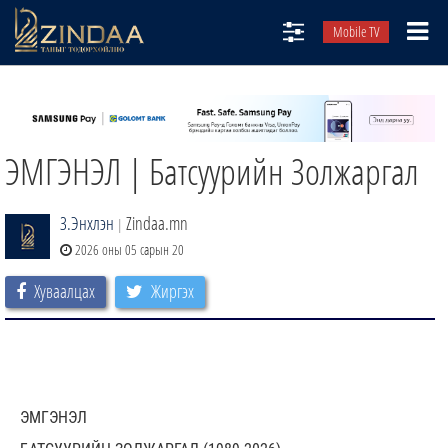
Mobile TV
НИЙТЛЭЛЧИД
ТВ8
ЭМГЭНЭЛ | Батсуурийн Золжаргал
ӨГЛӨӨНИЙ СОНИН
АУДИО ЗОХИОЛ
З.Энхлэн
Zindaa.mn
|
ЗИНДАА СЭТГҮҮЛ
2026 оны 05 сарын 20
Хуваалцах
Жиргэх
ЭМГЭНЭЛ