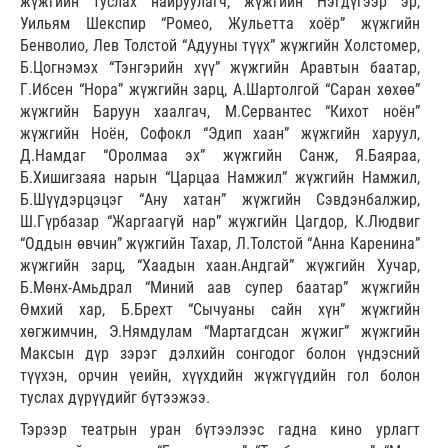
жүжгийн туслах найруулагч, жүжгийн Нэгдүгээр эр,
Уильям Шекспир “Ромео, Жульетта хоёр” жүжгийн
Бенволио, Лев Толстой “Адууны түүх” жүжгийн Холстомер,
Б.Цогнэмэх “Тэнгэрийн хүү” жүжгийн Аравтын баатар,
Г.Ибсен “Нора” жүжгийн зарц, А.Шартолгой “Саран хөхөө”
жүжгийн Баруун хаалгач, М.Сервантес “Кихот ноён”
жүжгийн Ноён, Софокл “Эдип хаан” жүжгийн харуул,
Д.Намдаг “Оролмаа эх” жүжгийн Санж, Я.Баяраа,
Б.Хишигзаяа нарын “Царцаа Намжил” жүжгийн Намжил,
Б.Шүүдэрцэцэг “Ану хатан” жүжгийн Сэвдэнбалжир,
Ш.Гүрбазар “Жаргаагүй нар” жүжгийн Цагдор, К.Людвиг
“Оддын өвчин” жүжгийн Тахар, Л.Толстой “Анна Каренина”
жүжгийн зарц, “Хаадын хаан.Андгай” жүжгийн Хучар,
Б.Мөнх-Амьдрал “Миний аав супер баатар” жүжгийн
Өмхий хар, Б.Брехт “Сычуаны сайн хүн” жүжгийн
хөгжимчин, Э.Нямдулам “Мартагдсан жүжиг” жүжгийн
Максын дүр зэрэг дэлхийн сонгодог болон үндэсний
түүхэн, орчин үеийн, хүүхдийн жүжгүүдийн гол болон
туслах дүрүүдийг бүтээжээ.
Тэрээр театрын уран бүтээлээс гадна кино урлагт