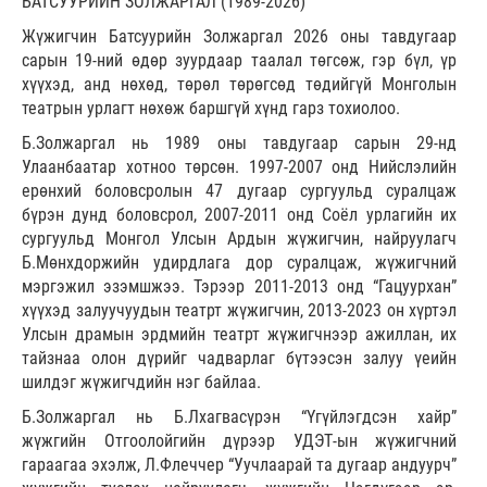
БАТСУУРИЙН ЗОЛЖАРГАЛ (1989-2026)
Жүжигчин Батсуурийн Золжаргал 2026 оны тавдугаар
сарын 19-ний өдөр зуурдаар таалал төгсөж, гэр бүл, үр
хүүхэд, анд нөхөд, төрөл төрөгсөд төдийгүй Монголын
театрын урлагт нөхөж баршгүй хүнд гарз тохиолоо.
Б.Золжаргал нь 1989 оны тавдугаар сарын 29-нд
Улаанбаатар хотноо төрсөн. 1997-2007 онд Нийслэлийн
ерөнхий боловсролын 47 дугаар сургуульд суралцаж
бүрэн дунд боловсрол, 2007-2011 онд Соёл урлагийн их
сургуульд Монгол Улсын Ардын жүжигчин, найруулагч
Б.Мөнхдоржийн удирдлага дор суралцаж, жүжигчний
мэргэжил эзэмшжээ. Тэрээр 2011-2013 онд “Гацуурхан”
хүүхэд залуучуудын театрт жүжигчин, 2013-2023 он хүртэл
Улсын драмын эрдмийн театрт жүжигчнээр ажиллан, их
тайзнаа олон дүрийг чадварлаг бүтээсэн залуу үеийн
шилдэг жүжигчдийн нэг байлаа.
Б.Золжаргал нь Б.Лхагвасүрэн “Үгүйлэгдсэн хайр”
жүжгийн Отгоолойгийн дүрээр УДЭТ-ын жүжигчний
гараагаа эхэлж, Л.Флеччер “Уучлаарай та дугаар андуурч”