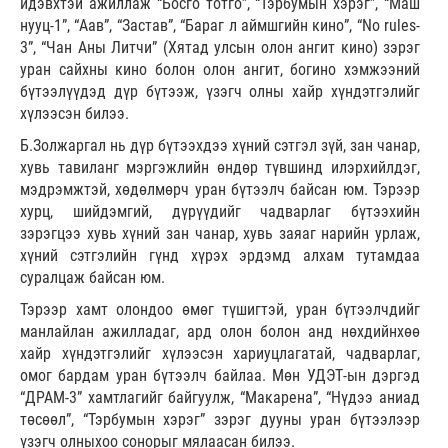
идэвхтэй ажиллаж “Босго тотго”, “Тэрбумын хэрэг”, “Маш
нууц-1”, “Аав”, “Застав”, “Бараг л аймшгийн кино”, “No rules-
3”, “Чан Аны Литчи” (Хятад улсын олон ангит кино) зэрэг
уран сайхны кино болон олон ангит, богино хэмжээний
бүтээлүүдэд дүр бүтээж, үзэгч олны хайр хүндэтгэлийг
хүлээсэн билээ.
Б.Золжаргал нь дүр бүтээхдээ хүний сэтгэл зүй, зан чанар,
хувь тавиланг мэргэжлийн өндөр түвшинд илэрхийлдэг,
мэдрэмжтэй, хөдөлмөрч уран бүтээлч байсан юм. Тэрээр
хурц, шийдэмгий, дүрүүдийг чадварлаг бүтээхийн
зэрэгцээ хувь хүний зан чанар, хувь заяаг нарийн урлаж,
хүний сэтгэлийн гүнд хүрэх эрдэмд алхам тутамдаа
суралцаж байсан юм.
Тэрээр хамт олондоо өмөг түшигтэй, уран бүтээлчдийг
манлайлан ажилладаг, ард олон болон анд нөхдийнхөө
хайр хүндэтгэлийг хүлээсэн хариуцлагатай, чадварлаг,
омог бардам уран бүтээлч байлаа. Мөн УДЭТ-ын дэргэд
“ДРАМ-3” хамтлагийг байгуулж, “Макарена”, “Нүдээ аниад
төсөөл”, “Тэрбумын хэрэг” зэрэг дууны уран бүтээлээр
үзэгч олныхоо сонорыг мялаасан билээ.