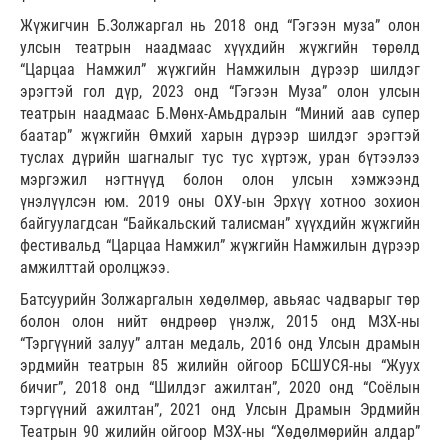
Жүжигчин Б.Золжаргал нь 2018 онд “Гэгээн муза” олон
улсын театрын наадмаас хүүхдийн жүжгийн төрөлд
“Царцаа Намжил” жүжгийн Намжилын дүрээр шилдэг
эрэгтэй гол дүр, 2023 онд “Гэгээн Муза” олон улсын
театрын наадмаас Б.Мөнх-Амьдралын “Миний аав супер
баатар” жүжгийн Өмхий харын дүрээр шилдэг эрэгтэй
туслах дүрийн шагналыг тус тус хүртэж, уран бүтээлээ
мэргэжил нэгтнүүд болон олон улсын хэмжээнд
үнэлүүлсэн юм. 2019 оны ОХУ-ын Эрхүү хотноо зохион
байгуулагдсан “Байкальский талисман” хүүхдийн жүжгийн
фестивальд “Царцаа Намжил” жүжгийн Намжилын дүрээр
амжилттай оролцжээ.
Батсуурийн Золжаргалын хөдөлмөр, авьяас чадварыг төр
болон олон нийт өндрөөр үнэлж, 2015 онд МЗХ-ны
“Тэргүүний залуу” алтан медаль, 2016 онд Улсын драмын
эрдмийн театрын 85 жилийн ойгоор БСШУСЯ-ны “Жуух
бичиг”, 2018 онд “Шилдэг ажилтан”, 2020 онд “Соёлын
тэргүүний ажилтан”, 2021 онд Улсын Драмын Эрдмийн
Театрын 90 жилийн ойгоор МЗХ-ны “Хөдөлмөрийн алдар”