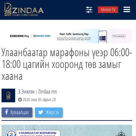
Mobile TV
НИЙТЛЭЛЧИД
ТВ8
Улаанбаатар марафоны үеэр 06:00-
ӨГЛӨӨНИЙ СОНИН
АУДИО ЗОХИОЛ
18:00 цагийн хооронд төв замыг
ЗИНДАА СЭТГҮҮЛ
хаана
З.Энхлэн
Zindaa.mn
|
2026 оны 05 сарын 20
Хуваалцах
Жиргэх