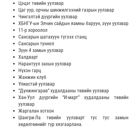
Цэцэг төвийн уулзвар
Цаг уур, орчны шинжилгээний газрын уулзвар
Чингэлтэй дүүргийн уулзвар
ХБНГУ-ын Элчин сайдын яамны баруун, зүүн уулзвар
11-р хороолол
Сансарын шатахуун түгээх станц
Сансарын туннел
Зүүн 4 замын уулзвар
Халдварт
Нарантуул захын уулзвар
Нүхэн гарц
Жанжин клуб
Улиастай уулзвар
“Дүнжингарав” худалдааны төвийн уулзвар
Хан-Уул дүүргийн “И-март” худалдааны төвийн
уулзвар
Жаргалан хотхон
Шангри-Ла төвийн уулзварт тус тус замын
хөдөлгөөнийг түр хязгаарлана.