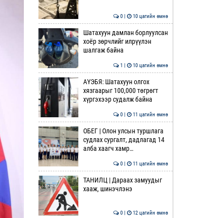
0 |
10 цагийн өмнө
Шатахуун дамлан борлуулсан
хоёр зөрчлийг илрүүлэн
шалгаж байна
1 |
10 цагийн өмнө
АҮЭБЯ: Шатахуун олгох
хязгаарыг 100,000 төгрөгт
хүргэхээр судалж байна
0 |
11 цагийн өмнө
ОБЕГ | Олон улсын туршлага
судлах сургалт, дадлагад 14
алба хаагч хамр…
0 |
11 цагийн өмнө
ТАНИЛЦ | Дараах замуудыг
хааж, шинэчлэнэ
0 |
12 цагийн өмнө