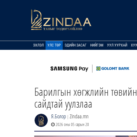
ЭХЛЭЛ
УЛС ТӨР
ЭДИЙН ЗАСАГ
НИЙГЭМ
УУЛ УУРХАЙ
ХУ
Барилгын хөгжлийн төвийн
сайдтай уулзлаа
Я.Болор
Zindaa.mn
|
2026 оны 05 сарын 20