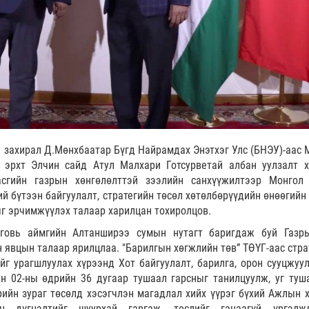
 захирал Д.Мөнхбаатар Бүгд Найрамдах Энэтхэг Улс (БНЭУ)-аас 
 эрхт Элчин сайд Атул Малхари Готсурветай албан уулзалт х
сгийн газрын хөнгөлөлттэй зээлийн санхүүжилтээр Монгол
 бүтээн байгуулалт, стратегийн төсөл хөтөлбөрүүдийн өнөөгийн
г эрчимжүүлэх талаар харилцан тохиролцов.
говь аймгийн Алтанширээ сумын нутагт баригдаж буй Газр
 явцын талаар ярилцлаа. "Барилгын хөгжлийн төв” ТӨҮГ-аас стра
йг урагшлуулах хүрээнд Хот байгуулалт, барилга, орон сууцжуу
н 02-ны өдрийн 36 дугаар тушаал гарсныг танилцуулж, уг туш
ийн зураг төсөлд хэсэгчлэн магадлал хийх үүрэг бүхий Ажлын х
н дүгнэлтийг шуурхай гаргаж, төслийг гацаагүй үргэлжл