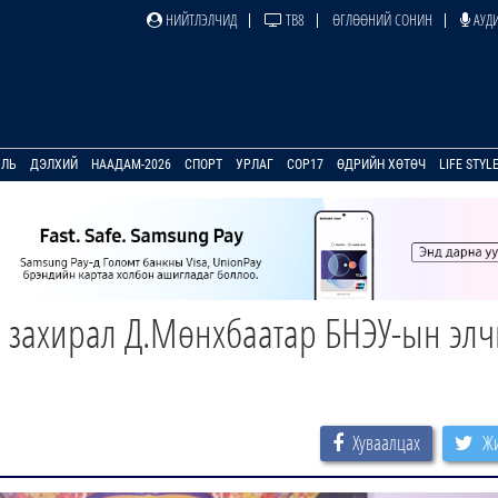
НИЙТЛЭЛЧИД
ТВ8
ӨГЛӨӨНИЙ СОНИН
АУДИ
УЛЬ
ДЭЛХИЙ
НААДАМ-2026
СПОРТ
УРЛАГ
COP17
ӨДРИЙН ХӨТӨЧ
LIFE STYL
 захирал Д.Мөнхбаатар БНЭУ-ын эл
Хуваалцах
Жи