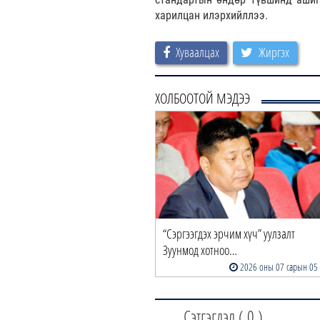
харилцан илэрхийллээ.
Хуваалцах
Жиргэх
ХОЛБООТОЙ МЭДЭЭ
“Сэргээгдэх эрчим хүч” уулзалт
Зуунмод хотноо…
2026 оны 07 сарын 05
Сэтгэгдэл (
0
)