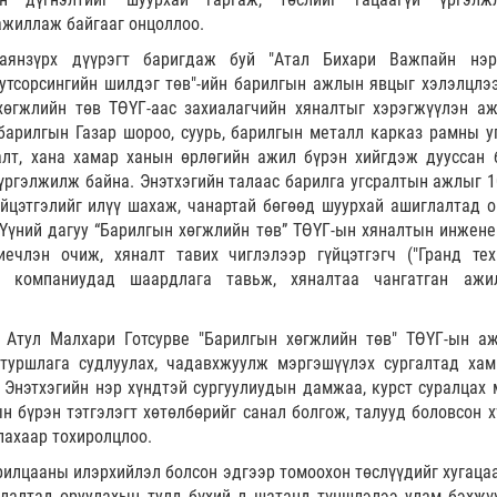
ажиллаж байгааг онцоллоо.
аянзүрх дүүрэгт баригдаж буй "Атал Бихари Важпайн нэ
аутсорсингийн шилдэг төв"-ийн барилгын ажлын явцыг хэлэлцлээ
хөгжлийн төв ТӨҮГ-аас захиалагчийн хяналтыг хэрэгжүүлэн а
барилгын Газар шороо, суурь, барилгын металл карказ рамны уг
алт, хана хамар ханын өрлөгийн ажил бүрэн хийгдэж дууссан 
үргэлжилж байна. Энэтхэгийн талаас барилга угсралтын ажлыг 1
үйцэтгэлийг илүү шахаж, чанартай бөгөөд шуурхай ашиглалтад о
Үүний дагуу “Барилгын хөгжлийн төв” ТӨҮГ-ын хяналтын инжене
ечлэн очиж, хяналт тавих чиглэлээр гүйцэтгэгч ("Гранд тех
К) компаниудад шаардлага тавьж, хяналтаа чангатган ажи
 Атул Малхари Готсурве "Барилгын хөгжлийн төв" ТӨҮГ-ын аж
 туршлага судлуулах, чадавхжуулж мэргэшүүлэх сургалтад хам
 Энэтхэгийн нэр хүндтэй сургуулиудын дамжаа, курст суралцах 
н бүрэн тэтгэлэгт хөтөлбөрийг санал болгож, талууд боловсон х
лахаар тохиролцлоо.
илцааны илэрхийлэл болсон эдгээр томоохон төслүүдийг хугацаа
лалтад оруулахын тулд бүхий л шатанд түншлэлээ улам бэхжү