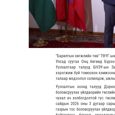
"Барилгын хөгжлийн төв" ТӨҮГ-ын
Улсад суугаа Онц бөгөөд Бүрэн
Уулзалтаар талууд БНЭУ-ын За
хэрэгжиж буй томоохон хэмжээний
талаар мэдээлэл солилцож, ажлы
Уулзалтын эхэнд талууд Дорно
боловсруулах үйлдвэрийн төслийн
чухал ач холбогдолтой тус төсли
сайдын 2026 оны 3 дугаар сары
газрын тос боловсруулах үйлдвэр
байгуулсан бөгөөд магадлалы