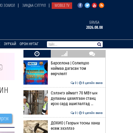
О ЗОХИОЛ
ЗИНДАА СЭТГҮҮЛ
MOBILE TV
БЯМБА
2026.08.08
E
ЗУРХАЙ
ОРОН НУТАГ
Барселона | Солилцоо
наймаа дагасан том
өөрчлөлт
0 |
8 цагийн өмнө
чин
Сэлэнгэ аймагт 70 МВт-ын
дулааны цахилгаан станц
ирэх сард ашиглалтад …
0 |
9 цагийн өмнө
ргэх
ДОХИО | Газрын тосны ханш
өсөж эхэллээ