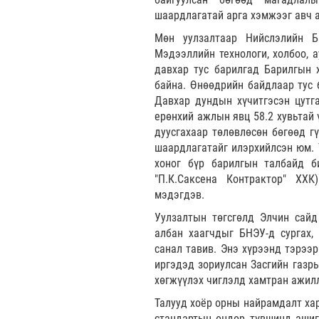
шаардлагатай арга хэмжээг авч 
Мөн уулзалтаар Нийслэлийн Б
Мэдээллийн технологи, холбоо, 
давхар тус барилгад Барилгын 
байна. Өнөөдрийн байдлаар тус 
Давхар дундын хүчитгэсэн цутг
ерөнхий ажлын явц 58.2 хувьтай 
дуусгахаар төлөвлөсөн бөгөөд г
шаардлагатайг илэрхийлсэн юм. 
хоног бүр барилгын талбайд би
"П.К.Саксена Контрактор" ХХ
мэдэгдэв.
Уулзалтын төгсгөлд Элчин сайд
албан хаагчдыг БНЭУ-д сургах,
санал тавив. Энэ хүрээнд тэрээр
иргэдэд зориулсан Засгийн газры
хөгжүүлэх чиглэлд хамтран ажил
Талууд хоёр орны найрамдалт хар
стандартын өндөр түвшинд ашиг