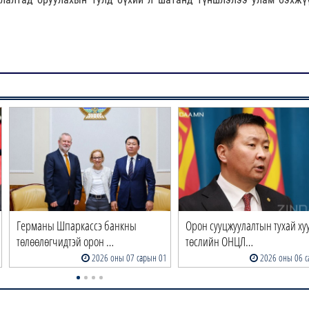
Германы Шпаркассэ банкны
Орон сууцжуулалтын тухай ху
төлөөлөгчидтэй орон …
төслийн ОНЦЛ…
2026 оны 07 сарын 01
2026 оны 06 с