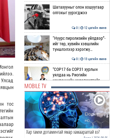
Шатахууныг олон хошуугаар
олгохыг үүрэгджээ
0 |
12 цагийн өмнө
“Нүүрс пиролизийн үйлдвэр”-
ийг төр, хувийн хэвшлийн
түншлэлээр хэрэгжү…
0 |
13 цагийн өмнө
Монгол
"COP17 ба COP31 хурлын
ийлээ.
уялдаа нь Риогийн
 Улсад
конвенцийн хэрэгжилтийг
MOBILE TV
ахиул…
 явцын
0 |
13 цагийн өмнө
Монгол төрийн парадокс нь
ын тос
шатахуун
тегийн
лалтын
0 |
13 цагийн өмнө
аалаар
эсгийг
Хар тамхи допаминтай ямар хамааралтай вэ?
Б.Пүрэвдагва: Найман
салбарын 103 үйлчилгээний
үүлэх,
Бусад
| 2026-08-05