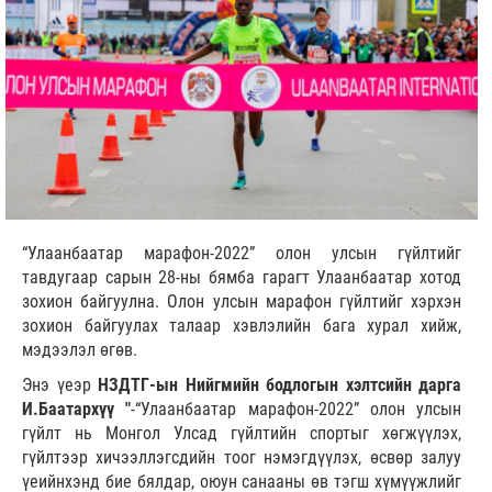
“Улаанбаатар марафон-2022” олон улсын гүйлтийг
тавдугаар сарын 28-ны бямба гарагт Улаанбаатар хотод
зохион байгуулна. Олон улсын марафон гүйлтийг хэрхэн
зохион байгуулах талаар хэвлэлийн бага хурал хийж,
мэдээлэл өгөв.
Энэ үеэр
НЗДТГ-ын Нийгмийн бодлогын хэлтсийн дарга
И.Баатархүү "
-“Улаанбаатар марафон-2022” олон улсын
гүйлт нь Монгол Улсад гүйлтийн спортыг хөгжүүлэх,
гүйлтээр хичээллэгсдийн тоог нэмэгдүүлэх, өсвөр залуу
үеийнхэнд бие бялдар, оюун санааны өв тэгш хүмүүжлийг