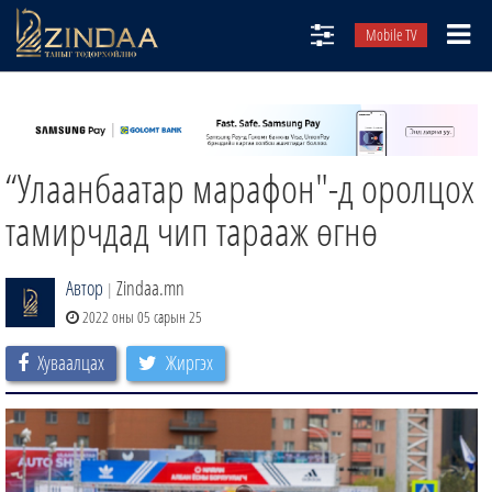
Mobile TV
НИЙТЛЭЛЧИД
ТВ8
“Улаанбаатар марафон"-д оролцох
ӨГЛӨӨНИЙ СОНИН
АУДИО ЗОХИОЛ
тамирчдад чип тарааж өгнө
ЗИНДАА СЭТГҮҮЛ
Автор
Zindaa.mn
|
2022 оны 05 сарын 25
Хуваалцах
Жиргэх