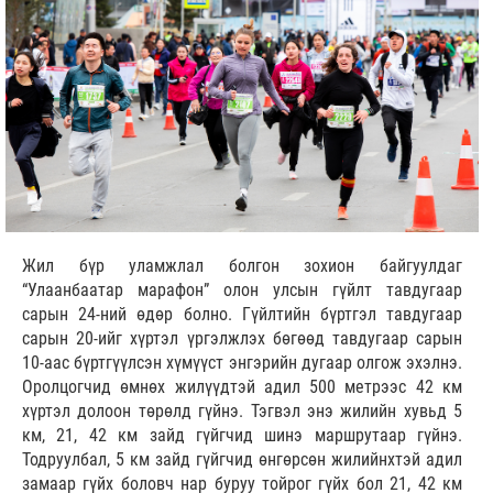
Жил бүр уламжлал болгон зохион байгуулдаг
“Улаанбаатар марафон” олон улсын гүйлт тавдугаар
сарын 24-ний өдөр болно. Гүйлтийн бүртгэл тавдугаар
сарын 20-ийг хүртэл үргэлжлэх бөгөөд тавдугаар сарын
10-аас бүртгүүлсэн хүмүүст энгэрийн дугаар олгож эхэлнэ.
Оролцогчид өмнөх жилүүдтэй адил 500 метрээс 42 км
хүртэл долоон төрөлд гүйнэ. Тэгвэл энэ жилийн хувьд 5
км, 21, 42 км зайд гүйгчид шинэ маршрутаар гүйнэ.
Тодруулбал, 5 км зайд гүйгчид өнгөрсөн жилийнхтэй адил
замаар гүйх боловч нар буруу тойрог гүйх бол 21, 42 км