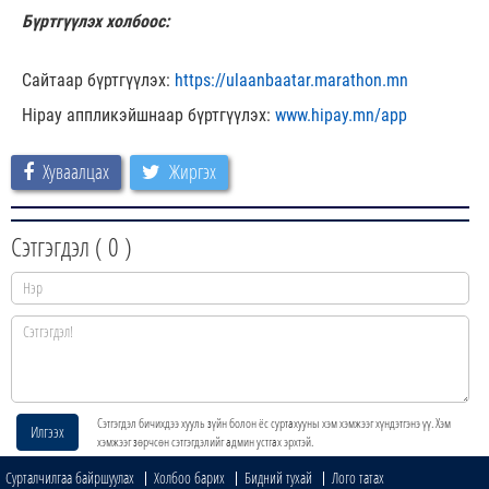
Бүртгүүлэх холбоос:
Сайтаар бүртгүүлэх:
https://ulaanbaatar.marathon.mn
Hipay аппликэйшнаар бүртгүүлэх:
www.hipay.mn/app
Хуваалцах
Жиргэх
Сэтгэгдэл (
0
)
Сэтгэгдэл бичихдээ хууль зүйн болон ёс суртахууны хэм хэмжээг хүндэтгэнэ үү. Хэм
Илгээх
хэмжээг зөрчсөн сэтгэгдэлийг админ устгах эрхтэй.
Сурталчилгаа байршуулах
Холбоо барих
Бидний тухай
Лого татах