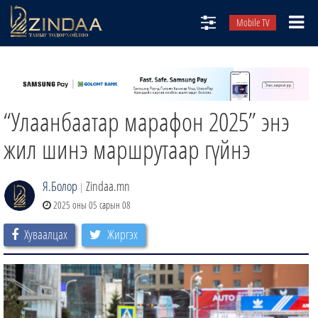
Mobile TV
НИЙТЛЭЛЧИД
ТВ8
“Улаанбаатар марафон 2025” энэ
ӨГЛӨӨНИЙ СОНИН
АУДИО ЗОХИОЛ
жил шинэ маршрутаар гүйнэ
ЗИНДАА СЭТГҮҮЛ
Я.Болор
Zindaa.mn
|
2025 оны 05 сарын 08
Хуваалцах
Жиргэх