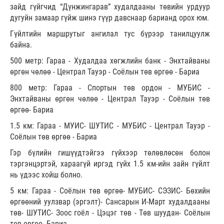
зайд гүйгчид “Дүнжингарав” худалдааны төвийн урдуур
дугуйн замаар гүйж шинэ гүүр давснаар барианд орох юм.
Гүйлтийн маршрутыг ангилал тус бүрээр танилцуулж
байна.
500 метр: Гараа - Худалдаа хөгжлийн банк - Энхтайваны
өргөн чөлөө - Централ Тауэр - Соёлын төв өргөө - Бариа
800 метр: Гараа - Спортын төв ордон - МУБИС -
Энхтайваны өргөн чөлөө - Централ Тауэр - Соёлын төв
өргөө- Бариа
1.5 км: Гараа - МУИС- ШУТИС - МУБИС - Централ Тауэр -
Соёлын төв өргөө - Бариа
Гэр бүлийн гишүүдтэйгээ гүйхээр төлөвлөсөн болон
тэргэнцэртэй, хараагүй иргэд гүйх 1.5 км-ийн зайн гүйлт
нь үдээс хойш болно.
5 км: Гараа - Соёлын төв өргөө- МУБИС- СЭЗИС- Бөхийн
өргөөний уулзвар (эргэлт)- Сансарын И-Март худалдааны
төв- ШУТИС- Зоос гоёл - Цэцэг төв - Төв шуудан- Соёлын
төв өргөө- Бариа