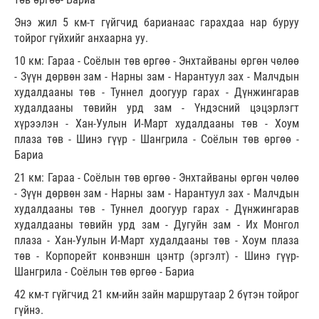
Энэ жил 5 км-т гүйгчид барианаас гарахдаа нар буруу
тойрог гүйхийг анхаарна уу.
10 км: Гараа - Соёлын төв өргөө - Энхтайваны өргөн чөлөө
- Зүүн дөрвөн зам - Нарны зам - Нарантуул зах - Малчдын
худалдааны төв - Туннел доогуур гарах - Дүнжингарав
худалдааны төвийн урд зам - Үндэсний цэцэрлэгт
хүрээлэн - Хан-Уулын И-Март худалдааны төв - Хоум
плаза төв - Шинэ гүүр - Шангрила - Соёлын төв өргөө -
Бариа
21 км: Гараа - Соёлын төв өргөө - Энхтайваны өргөн чөлөө
- Зүүн дөрвөн зам - Нарны зам - Нарантуул зах - Малчдын
худалдааны төв - Туннел доогуур гарах - Дүнжингарав
худалдааны төвийн урд зам - Дугуйн зам - Их Монгол
плаза - Хан-Уулын И-Март худалдааны төв - Хоум плаза
төв - Корпорейт конвэншн цэнтр (эргэлт) - Шинэ гүүр-
Шангрила - Соёлын төв өргөө - Бариа
42 км-т гүйгчид 21 км-ийн зайн маршрутаар 2 бүтэн тойрог
гүйнэ.