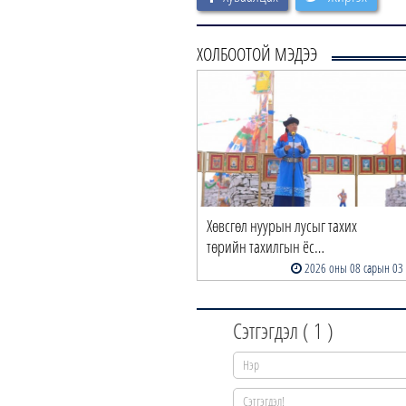
ХОЛБООТОЙ МЭДЭЭ
Хөвсгөл нуурын лусыг тахих
төрийн тахилгын ёс…
2026 оны 08 сарын 03
Сэтгэгдэл (
1
)