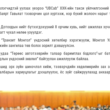
хлэгчидтэй уулзах үеэрээ “UBCab” ХХК-ийн такси үйлчилгээний
аярт Гавьяат тээвэрчин цол хүртээж, нэр бүхий жолооч нарыг 
Дотоодын нийт бүтээгдэхүүний 8 орчим хувь, нийт ажиллах хүчн
агт чухал нөлөө үзүүлдэг.
 “Транзит Монгол” үндэсний хөтөлбөр хэрэгжүүлж, Монгол Ул
кийн зангилаа төв болох зорилт дэвшүүлсэн.
удаа “Төрөөс автотээврийн талаар баримтлах бодлого”-ыг бат
длын үндэсний зөвлөл” байгуулан ажиллуулж байлаа.
ашид эрх зүйн шинэчлэл хийж, тээвэрчдийн хөдөлмөрийн зах з
салбарын хариуцлагыг дээшлүүлэх, ёс зүйг сайжруулахад анхаа