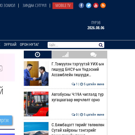
О ЗОХИОЛ
ЗИНДАА СЭТГҮҮЛ
MOBILE TV
ПҮРЭВ
2026.08.06
E
ЗУРХАЙ
ОРОН НУТАГ
Г.Тэмүүлэн тэргүүтэй УИХ-ын
гишүүд БНСУ-ын Үндэсний
Ассамблейн гишүүди…
1 |
5 цагийн өмнө
й
Автобусны Ч:19А чиглэлд түр
хугацаагаар өөрчлөлт орно
0 |
5 цагийн өмнө
ргэх
С.Бямбацогт төрийг төлөөлөн
Сутай хайрхны тэнгэрийг