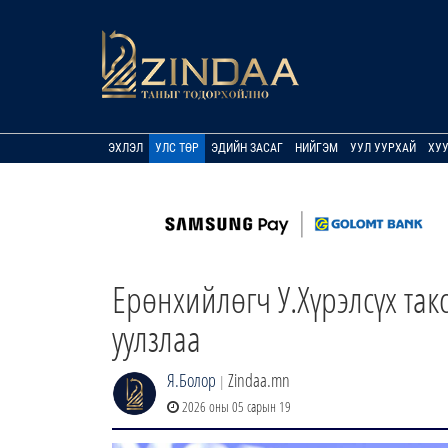
ЭХЛЭЛ
УЛС ТӨР
ЭДИЙН ЗАСАГ
НИЙГЭМ
УУЛ УУРХАЙ
ХУ
Ерөнхийлөгч У.Хүрэлсүх так
уулзлаа
Я.Болор
Zindaa.mn
|
2026 оны 05 сарын 19