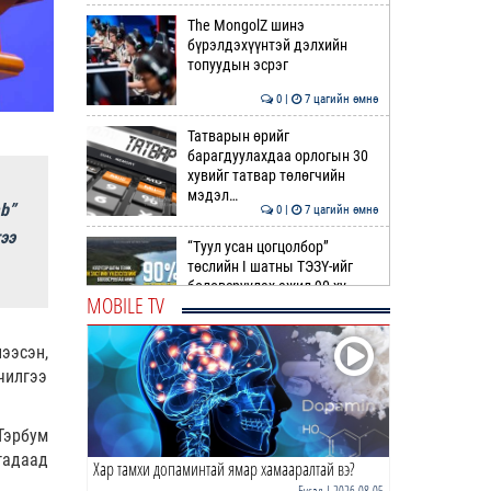
The MongolZ шинэ
бүрэлдэхүүнтэй дэлхийн
топуудын эсрэг
0 |
7 цагийн өмнө
Татварын өрийг
барагдуулахдаа орлогын 30
хувийг татвар төлөгчийн
мэдэл…
b”
0 |
7 цагийн өмнө
ээ
“Туул усан цогцолбор”
төслийн I шатны ТЭЗҮ-ийг
боловсруулах ажил 90 ху…
MOBILE TV
0 |
8 цагийн өмнө
ээсэн,
Нийслэлийн иргэдийн
чилгээ
Төлөөлөгчдийн Хурлын
Ээлжит VIII хуралдаан
эхэллээ
0 |
8 цагийн өмнө
Тэрбум
гадаад
Хар тамхи допаминтай ямар хамааралтай вэ?
ТОО | Гадаад валютын нөөц
7.9 тэрбум ам.доллар давлаа
Бусад
| 2026-08-05