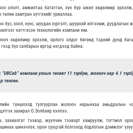
роо ололт, амжилтаа бататган, хүн бүр ажил хөдөлмөр эрхэлж,
н төлөө хамтран зүтгэхийг уриаллаа.
н бус, хоол, хүнс, шуудан хүргэлт, шуурхай илгээмж, дуудлагын 
чилгээг нэгтгэсэн технологийн компани юм.
ооч хөдөлмөр эрхэлж, орлого олдог бөгөөд тэдний дунд багш
н гээд бүх салбарын иргэд нэгдээд байна.
 “UBCab” компани улсын төсөвт 11 тэрбум, жолооч нар 4.1 тэрб
р төлсөн.
шлийн түншлэлд тулгуурлан жолооч нарынхаа амьдралын ч
цэтгэх захирал О.Золбаяр хэллээ.
, захиалгат тээвэр, жуулчин тээвэрт хамруулж, тогтмол орло
шинаа шинэчлэх, орон сууцтай болгоход бодлогын дэмжлэг үзүү