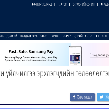
НИЙТЛЭЛЧИД
ТВ8
ӨГЛӨӨНИЙ СОНИН
АУДИ
УЛЬ
ДЭЛХИЙ
НААДАМ-2026
СПОРТ
УРЛАГ
COP17
ӨДРИЙН ХӨТӨЧ
LIFE STYL
си үйлчилгээ эрхлэгчдийн төлөөлөлтэ
Хуваалцах
Жи