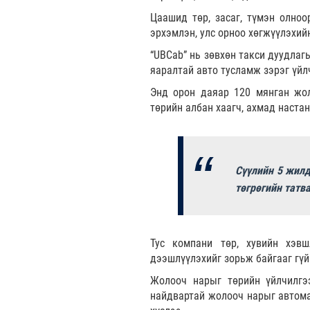
Цаашид төр, засаг, түмэн олноо
эрхэмлэн, улс орноо хөгжүүлэхий
“UBCab” нь зөвхөн такси дуудлагы
яаралтай авто тусламж зэрэг үйл
Энд орон даяар 120 мянган жол
төрийн албан хаагч, ахмад наста
Сүүлийн 5 жилд
төгрөгийн татва
Тус компани төр, хувийн хэв
дээшлүүлэхийг зорьж байгааг гүй
Жолооч нарыг төрийн үйлчилгээ
найдвартай жолооч нарыг автома