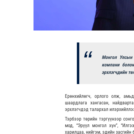
Монгол Улсын 
компани болон
эрхлэгчдийн тө
Ерөнхийлөгч, орлого олж, амьд
шаардлага хангасан, найдварта
эрхлэгчдэд талархал илэрхийллэ
Тэрбээр төрийн тэргүүнээр сонго
мод, “Эрүүл монгол хүн”, “Илгэ
харилцаа, нийгэм, эдийн засгийн 