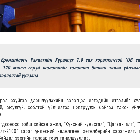
Ерөнхийлөгч Ухнаагийн Хүрэлсүх 1.8 сая хэрэглэгчтэй “UB ca
 120 мянга гаруй жолоочийн төлөөлөл болсон такси үйлчилг
лөөлөлтэй уулзлаа.
рал ахуйгаа дээшлүүлэхийн зэрэгцээ иргэдийн итгэлийг хүл
й, аюулгүй, соёлтой үйлчилгээ нэвтрүүлж байгаа такси үйл
э.
гдсоноос хойш хийсэн ажил, “Хүнсний хувьсгал”, “Цагаан алт”, “
элт-2100” зэрэг үндэсний хөдөлгөөн, хөтөлбөрийн хэрэгжилт, 
байдал зэргийн талаар товч танилцууллаа.