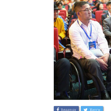
Хуваалцах
Жиргэх