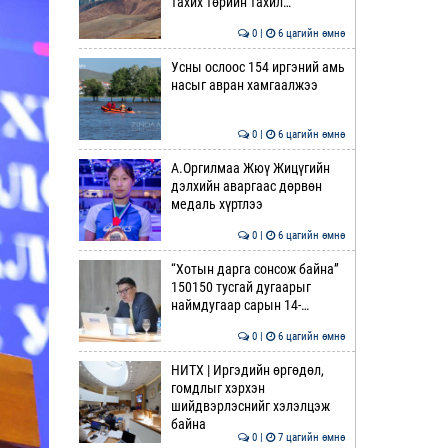
тахих төрийн тахил…
0 |
6 цагийн өмнө
Усны ослоос 154 иргэний амь
насыг авран хамгаалжээ
0 |
6 цагийн өмнө
А.Оргилмаа Жюү Жицүгийн
дэлхийн аваргаас дөрвөн
медаль хүртлээ
0 |
6 цагийн өмнө
“Хотын дарга сонсож байна”
150150 тусгай дугаарыг
наймдугаар сарын 14-…
0 |
6 цагийн өмнө
НИТХ | Иргэдийн өргөдөл,
гомдлыг хэрхэн
шийдвэрлэснийг хэлэлцэж
байна
0 |
7 цагийн өмнө