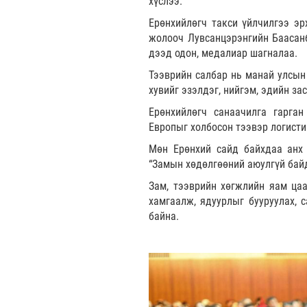
хүслээ.
Ерөнхийлөгч такси үйлчилгээ эр
жолооч Лувсанцэрэнгийн Баасанб
дээд одон, медалиар шагналаа.
Тээврийн салбар нь манай улсын 
хувийг эзэлдэг, нийгэм, эдийн зас
Ерөнхийлөгч санаачилга гарган
Европыг холбосон тээвэр логисти
Мөн Ерөнхий сайд байхдаа анх 
“Замын хөдөлгөөний аюулгүй бай
Зам, тээврийн хөгжлийн яам ца
хамгаалж, ядуурлыг бууруулах, 
байна.