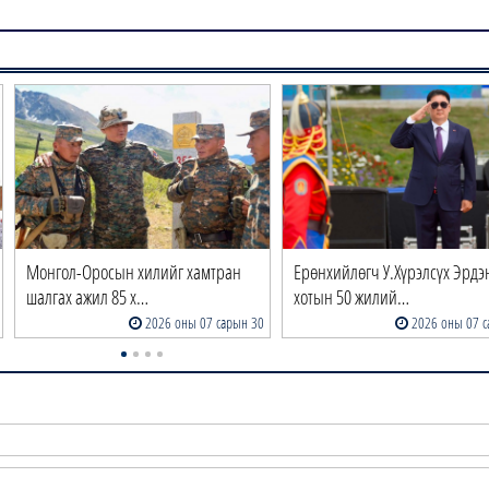
Монгол-Оросын хилийг хамтран
Ерөнхийлөгч У.Хүрэлсүх Эрдэ
шалгах ажил 85 х…
хотын 50 жилий…
2026 оны 07 сарын 30
2026 оны 07 с