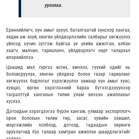
уулзлаа.
Ерөнхийлөгч, хүн амыг эрүүл, баталгаатай хүнсээр хангах,
хөдөө аж ахуй, хөнгөн үйлдвэрлэлийн салбарыг хөгжүүлэх
үйлсэд хүчин зүтгэж байгаа үе үеийн ажилтан, албан
хаагч, малчин, тариаланч, үйлдвэрлэгч нарт талархал
илэрхийллээ.
Цаашид мал сүргээ өсгөх, эмчлэх, түүхий эдийг нь
боловсруулах, хөнгөн үйлдвэр болон газар тариаланг
хөгжүүлэх бодлогыг хэрэгжүүлэх замаар хүн амыг хүнс,
хувцас, өргөн хэрэглээний бараа бүтээгдэхүүнээр
тасралтгүй хангахын төлөө улам хичээн ажиллахыг
хүслээ.
Дотоодын хэрэгцээгээ бүрэн хангаж, улмаар экспортлогч
орон болохын төлөө төр, засаг, хувийн хэвшил,
мэргэжлийн холбоод, дотоод, гадаадын хөрөнгө
оруулагчид бүх талаар хамтран ажиллах шаардлагатайг
хэллээ.