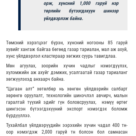
орж, хүнсний 1,000 гаруй нэр
төрлийн бүтээгдэхүүн шинээр
үйлдвэрлэж байна.
Төмсний хэрэгцээг бүрэн, хүнсний ногооны 85 гаруй
хувийг хангаж байгаа бөгөөд газар тариалан, мал аж ахуй,
хүнс үйлдвэрлэл кластераар хөгжих суурь тавигдлаа.
Мөн агуулах, зоорийн хүчин чадлыг нэмэгдүүлэх,
хүлэмжийн аж ахуйг дэмжих, усалгаатай газар тариаланг
хөгжүүлэхэд анхаарч байна.
“Цагаан алт” хөтөлбөр нь хөнгөн үйлдвэрийн салбарт
хөрөнгө оруулалт, технологийн шинэчлэл авчирч, малын
гаралтай түүхий эдийг гүн боловсруулах, нэмүү өртөг
шингэсэн бүтээгдэхүүний экспорт нэмэгдэх боломж
бүрдүүллээ.
Тухайлбал үйлдвэрүүдийн ээрэхийн хүчин чадал 400 тн-
оор нэмэгдэж 2,000 гаруй тн болсон бол самнасан