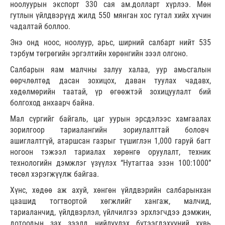
ноолуурын экспорт 330 сая ам.долларт хүрлээ. Мөн
гутлын үйлдвэрүүд жилд 550 мянган хос гутал хийх хүчин
чадалтай боллоо.
Энэ онд ноос, ноолуур, арьс, ширний салбарт нийт 535
тэрбум төгрөгийн эргэлтийн хөрөнгийн зээл олгоно.
Салбарын яам малчны залуу халаа, уур амьсгалын
өөрчлөлтөд дасан зохицох, даван туулах чадавх,
хөдөлмөрийн таатай, үр өгөөжтэй зохицуулалт бий
болгоход анхаарч байна.
Мал сүргийг байгаль, цаг уурын эрсдэлээс хамгаалах
зорилгоор тариалангийн зориулалттай боловч
ашиглалтгүй, атаршсан газрыг түшиглэн 1,000 гаруй багт
ногоон тэжээл тариалах хөрөнгө оруулалт, техник
технологийн дэмжлэг үзүүлэх “Нутагтаа эзэн 100:1000”
төсөл хэрэгжүүлж байгаа.
Хүнс, хөдөө аж ахуй, хөнгөн үйлдвэрийн салбарынхан
цаашид тогтвортой хөгжлийг хангаж, малчид,
тариаланчид, үйлдвэрлэл, үйлчилгээ эрхлэгчдээ дэмжин,
дотоодын зах зээлд нийлүүлэх бүтээгдэхүүний хувь