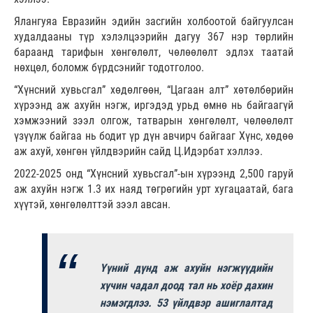
Ялангуяа Евразийн эдийн засгийн холбоотой байгуулсан
худалдааны түр хэлэлцээрийн дагуу 367 нэр төрлийн
бараанд тарифын хөнгөлөлт, чөлөөлөлт эдлэх таатай
нөхцөл, боломж бүрдсэнийг тодотголоо.
“Хүнсний хувьсгал” хөдөлгөөн, “Цагаан алт” хөтөлбөрийн
хүрээнд аж ахуйн нэгж, иргэдэд урьд өмнө нь байгаагүй
хэмжээний зээл олгож, татварын хөнгөлөлт, чөлөөлөлт
үзүүлж байгаа нь бодит үр дүн авчирч байгааг Хүнс, хөдөө
аж ахуй, хөнгөн үйлдвэрийн сайд Ц.Идэрбат хэллээ.
2022-2025 онд “Хүнсний хувьсгал”-ын хүрээнд 2,500 гаруй
аж ахуйн нэгж 1.3 их наяд төгрөгийн урт хугацаатай, бага
хүүтэй, хөнгөлөлттэй зээл авсан.
Үүний дүнд аж ахуйн нэгжүүдийн
хүчин чадал доод тал нь хоёр дахин
нэмэгдлээ. 53 үйлдвэр ашиглалтад