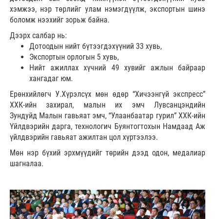
хэмжээ, нэр төрлийг улам нэмэгдүүлж, экспортын шинэ
боломж нээхийг зорьж байна.
Дээрх салбар нь:
Дотоодын нийт бүтээгдэхүүний 33 хувь,
Экспортын орлогын 5 хувь,
Нийт ажиллах хүчний 49 хувийг ажлын байраар
хангадаг юм.
Ерөнхийлөгч У.Хүрэлсүх мөн өдөр “Хичээнгүй экспресс”
ХХК-ийн захирал, малын их эмч Лувсанцэндийн
Зундуйд Малын гавьяат эмч, “Улаанбаатар гурил” ХХК-ийн
Үйлдвэрийн дарга, технологич Буянтогтохын Намдаад Аж
үйлдвэрийн гавьяат ажилтан цол хүртээлээ.
Мөн нэр бүхий эрхмүүдийг төрийн дээд одон, медалиар
шагналаа.