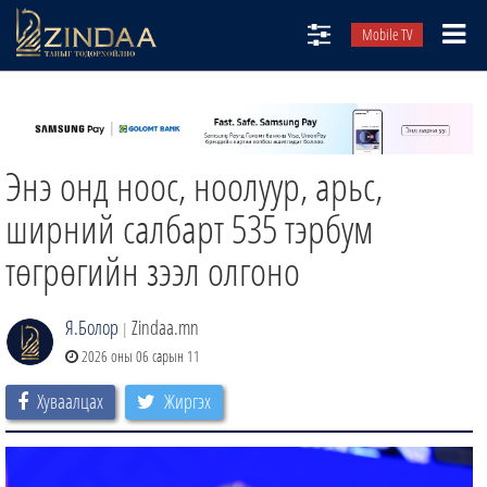
Mobile TV
НИЙТЛЭЛЧИД
ТВ8
Энэ онд ноос, ноолуур, арьс,
ӨГЛӨӨНИЙ СОНИН
АУДИО ЗОХИОЛ
ширний салбарт 535 тэрбум
ЗИНДАА СЭТГҮҮЛ
төгрөгийн зээл олгоно
Я.Болор
Zindaa.mn
|
2026 оны 06 сарын 11
Хуваалцах
Жиргэх