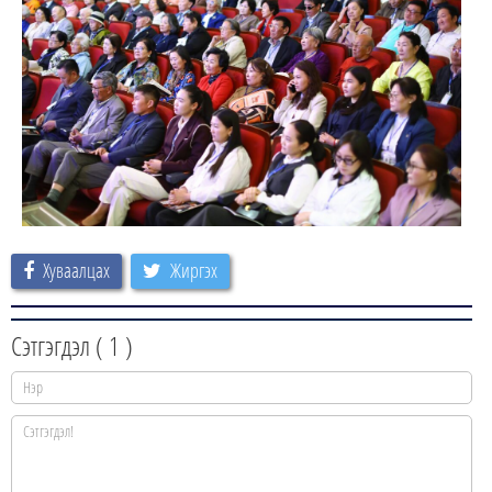
Хуваалцах
Жиргэх
Сэтгэгдэл (
1
)