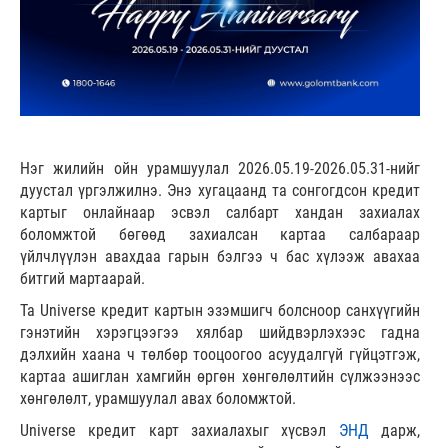
Нэг жилийн ойн урамшуулал 2026.05.19-2026.05.31-нийг
дуустал үргэлжилнэ. Энэ хугацаанд та сонгогдсон кредит
картыг онлайнаар эсвэл салбарт хандан захиалах
боломжтой бөгөөд захиалсан картаа салбараар
үйлчлүүлэн авахдаа гарын бэлгээ ч бас хүлээж авахаа
битгий мартаарай.
Та Universe кредит картын эзэмшигч болсноор санхүүгийн
гэнэтийн хэрэгцээгээ хялбар шийдвэрлэхээс гадна
дэлхийн хаана ч төлбөр тооцоогоо асуудалгүй гүйцэтгэж,
картаа ашиглан хамгийн өргөн хөнгөлөлтийн сүлжээнээс
хөнгөлөлт, урамшуулал авах боломжтой.
Universe кредит карт захиалахыг хүсвэл
ЭНД
дарж,