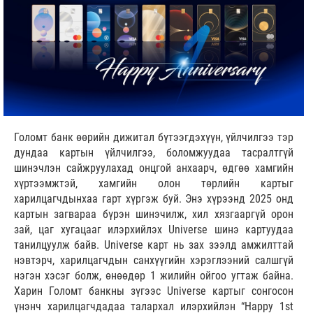
Голомт банк өөрийн дижитал бүтээгдэхүүн, үйлчилгээ тэр
дундаа картын үйлчилгээ, боломжуудаа тасралтгүй
шинэчлэн сайжруулахад онцгой анхаарч, өдгөө хамгийн
хүртээмжтэй, хамгийн олон төрлийн картыг
харилцагчдынхаа гарт хүргэж буй. Энэ хүрээнд 2025 онд
картын загвараа бүрэн шинэчилж, хил хязгааргүй орон
зай, цаг хугацааг илэрхийлэх Universe шинэ картуудаа
танилцуулж байв. Universe карт нь зах зээлд амжилттай
нэвтэрч, харилцагчдын санхүүгийн хэрэглээний салшгүй
нэгэн хэсэг болж, өнөөдөр 1 жилийн ойгоо угтаж байна.
Харин Голомт банкны зүгээс Universe картыг сонгосон
үнэнч харилцагчдадаа талархал илэрхийлэн “Happy 1st