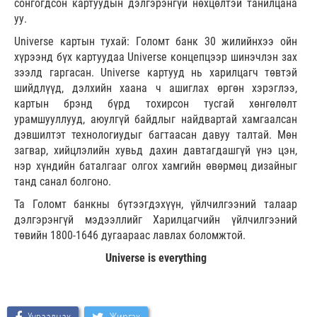
сонгогдсон картуудын дэлгэрэнгүй нөхцөлтэй танилцана
уу.
Universe картын тухай: Голомт банк 30 жилийнхээ ойн
хүрээнд бүх картуудаа Universe концепцээр шинэчлэн зах
зээлд гаргасан. Universe картууд нь харилцагч төвтэй
шийдлүүд, дэлхийн хаана ч ашиглах өргөн хэрэглээ,
картын брэнд бүрд тохирсон тусгай хөнгөлөлт
урамшууллууд, аюулгүй байдлыг найдвартай хамгаалсан
дэвшилтэт технологиудыг багтаасан давуу талтай. Мөн
загвар, хийцлэлийн хувьд дахин давтагдашгүй үнэ цэн,
нэр хүндийн баталгааг олгох хамгийн өвөрмөц дизайныг
танд санал болгоно.
Та Голомт банкны бүтээгдэхүүн, үйлчилгээний талаар
дэлгэрэнгүй мэдээллийг Харилцагчийн үйлчилгээний
төвийн 1800-1646 дугаараас лавлах боломжтой.
Universe is everything