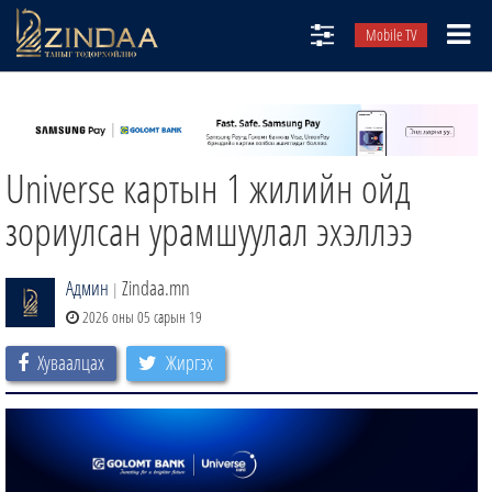
Mobile TV
НИЙТЛЭЛЧИД
ТВ8
Universe картын 1 жилийн ойд
ӨГЛӨӨНИЙ СОНИН
АУДИО ЗОХИОЛ
зориулсан урамшуулал эхэллээ
ЗИНДАА СЭТГҮҮЛ
Админ
Zindaa.mn
|
2026 оны 05 сарын 19
Хуваалцах
Жиргэх