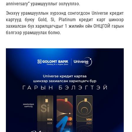
anniversary” урамшууллыг эхлүүллээ.
Энэхүү урамшууллын хүрээнд сонгогдсон Universe кредит
картууд буюу Gold, Si, Platinum кредит карт шинээр
захиалсан бүх харилцагчдыг 1 жилийн ойн ОНЦГОЙ гарын
бэлгээр урамшуулах болно.