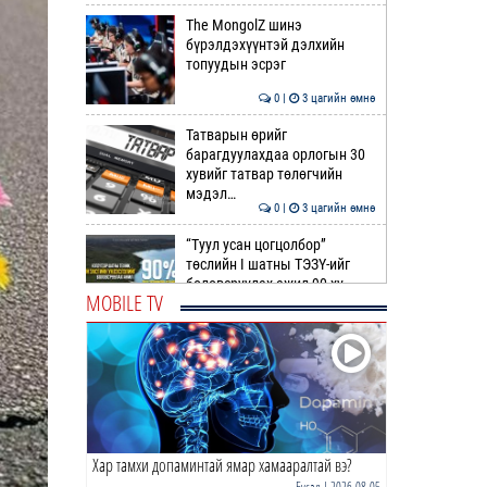
The MongolZ шинэ
бүрэлдэхүүнтэй дэлхийн
топуудын эсрэг
0 |
3 цагийн өмнө
Татварын өрийг
барагдуулахдаа орлогын 30
хувийг татвар төлөгчийн
мэдэл…
0 |
3 цагийн өмнө
“Туул усан цогцолбор”
төслийн I шатны ТЭЗҮ-ийг
боловсруулах ажил 90 ху…
MOBILE TV
0 |
4 цагийн өмнө
Нийслэлийн иргэдийн
Төлөөлөгчдийн Хурлын
Ээлжит VIII хуралдаан
эхэллээ
0 |
4 цагийн өмнө
Хар тамхи допаминтай ямар хамааралтай вэ?
ТОО | Гадаад валютын нөөц
7.9 тэрбум ам.доллар давлаа
Бусад
| 2026-08-05