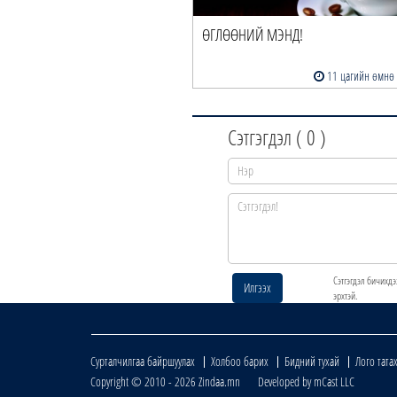
ӨГЛӨӨНИЙ МЭНД!
11 цагийн өмнө
Сэтгэгдэл (
0
)
Сэтгэгдэл бичихдэ
Илгээх
эрхтэй.
Сурталчилгаа байршуулах
Холбоо барих
Бидний тухай
Лого тата
Copyright © 2010 - 2026 Zindaa.mn Developed by mCast LLC