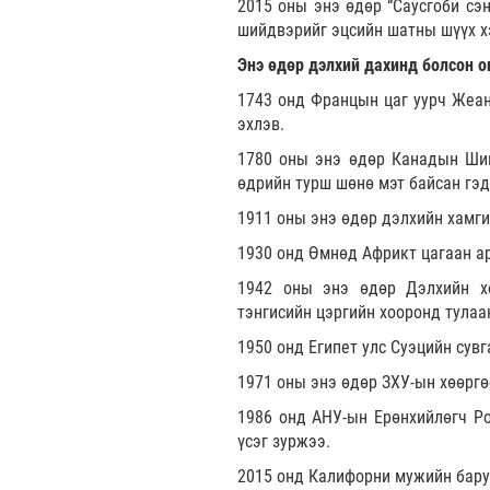
2015 оны энэ өдөр “Саусгоби сэн
шийдвэрийг эцсийн шатны шүүх х
Энэ өдөр дэлхий дахинд болсон о
1743 онд Францын цаг уурч Жеан
эхлэв.
1780 оны энэ өдөр Канадын Шин
өдрийн турш шөнө мэт байсан гэд
1911 оны энэ өдөр дэлхийн хамги
1930 онд Өмнөд Африкт цагаан ар
1942 оны энэ өдөр Дэлхийн х
тэнгисийн цэргийн хооронд тулаа
1950 онд Египет улс Суэцийн сув
1971 оны энэ өдөр ЗХУ-ын хөөргөс
1986 онд АНУ-ын Ерөнхийлөгч Ро
үсэг зуржээ.
2015 онд Калифорни мужийн баруу