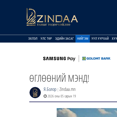
ЭХЛЭЛ
УЛС ТӨР
ЭДИЙН ЗАСАГ
НИЙГЭМ
УУЛ УУРХАЙ
ХУ
ӨГЛӨӨНИЙ МЭНД!
Я.Болор
Zindaa.mn
|
2026 оны 05 сарын 19