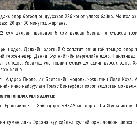
 дахь өдөр бөгөөд он дуусахад 226 хоног үлдэж байна. Монгол эх
даж, 20 цаг 30 минутад жаргана.
22 хэм дулаан, шөнөдөө 6 хэм дулаан байна. Та хувцсаа тох
рын өдөр, Дэлхийн элэгний С хепатит өвчинтэй тэмцэх өдөр 
й төрсөн өдөр, Данид Бүх нийтийн мөргөлийн өдөр, Финландад
тгэх өдөр, Украинд улс төрийн хэлмэгдэгсдийг дурсах өдөр, Х
лэж байна.
гч Андреа Пирло, Их Британийн модель, жүжигчин Лили Коул, 
анийн кино найруулагч Томас Винтерберг зэрэг алдартан мэндэлж
олсон онцлох үйл явдлууд:
ын Ерөнхийлөгч Ц.Элбэгдорж БНХАУ-ын дарга Ши Жиньпинтэй 
ин суман дахь Эрдэнэ зуу хийдэд хулгай орж, долоон ширхэг 