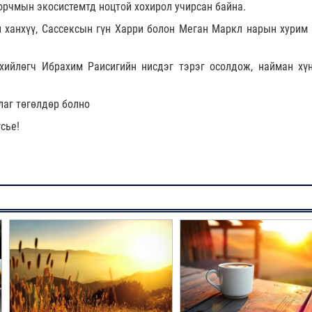
 орчмын экосистемтд ноцтой хохирол учирсан байна.
 ханхүү, Сассексын гүн Харри болон Меган Маркл нарын хурим 
ийлөгч Ибрахим Раисигийн нисдэг тэрэг осолдож, найман хү
лаг төгөлдөр болно
сье!