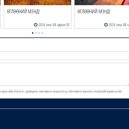
ӨГЛӨӨНИЙ МЭНД!
ӨГЛӨӨНИЙ МЭНД!
2026 оны 08 сарын 05
2026 оны 08 с
э хууль зүйн болон ёс суртахууны хэм хэмжээг хүндэтгэнэ үү. Хэм хэмжээг зөрчсөн сэтгэгдэлийг админ устгах
х