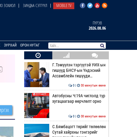
О ЗОХИОЛ
ЗИНДАА СЭТГҮҮЛ
MOBILE TV
ПҮРЭВ
2026.08.06
E
ЗУРХАЙ
ОРОН НУТАГ
Г.Тэмүүлэн тэргүүтэй УИХ-ын
гишүүд БНСУ-ын Үндэсний
Ассамблейн гишүүди…
0 |
30 минутын өмнө
Автобусны Ч:19А чиглэлд түр
хугацаагаар өөрчлөлт орно
ргэх
0 |
38 минутын өмнө
С.Бямбацогт төрийг төлөөлөн
Сутай хайрхны тэнгэрийг