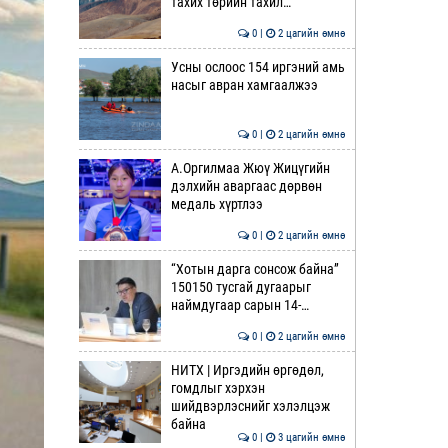
тахих төрийн тахил…
0 |
2 цагийн өмнө
Усны ослоос 154 иргэний амь
насыг авран хамгаалжээ
0 |
2 цагийн өмнө
А.Оргилмаа Жюү Жицүгийн
дэлхийн аваргаас дөрвөн
медаль хүртлээ
0 |
2 цагийн өмнө
“Хотын дарга сонсож байна”
150150 тусгай дугаарыг
наймдугаар сарын 14-…
0 |
2 цагийн өмнө
НИТХ | Иргэдийн өргөдөл,
гомдлыг хэрхэн
шийдвэрлэснийг хэлэлцэж
байна
0 |
3 цагийн өмнө