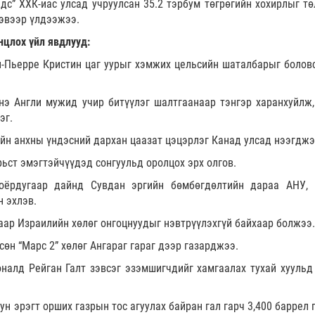
дс” ХХК-иас улсад учруулсан 35.2 тэрбум төгрөгийн хохирлыг тө
эвээр үлдээжээ.
нцлох үйл явдлууд:
-Пьерре Кристин цаг уурыг хэмжих цельсийн шаталбарыг болов
э Англи мужид учир битүүлэг шалтгаанаар тэнгэр харанхуйлж,
эг.
йн анхны үндэсний дархан цаазат цэцэрлэг Канад улсад нээгджэ
ьст эмэгтэйчүүдэд сонгуульд оролцох эрх олгов.
оёрдугаар дайнд Сувдан эргийн бөмбөгдөлтийн дараа АНУ,
н эхлэв.
гаар Израилийн хөлөг онгоцнуудыг нэвтрүүлэхгүй байхаар болжээ.
өн “Марс 2” хөлөг Ангараг гараг дээр газарджээ.
налд Рейган Галт зэвсэг эзэмшигчдийг хамгаалах тухай хуульд
н эрэгт орших газрын тос агуулах байран гал гарч 3,400 баррел 