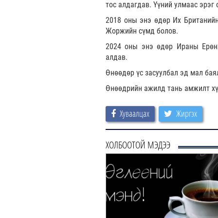
тос алдагдав. Үүний улмаас эрэг
2018 оны энэ өдөр Их Британийн
Жоржийн сүмд болов.
2024 оны энэ өдөр Ираны Ерөнх
алдав.
Өнөөдөр үс засуулбал эд мал бая
Өнөөдрийн ажилд тань амжилт хү
Хуваалцах
Жиргэх
ХОЛБООТОЙ МЭДЭЭ