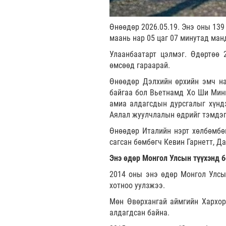
Өнөөдөр 2026.05.19. Энэ оны 139
маань нар 05 цаг 07 минутад ман
Улаанбаатарт цэлмэг. Өдөртөө 
өмсөөд гараарай.
Өнөөдөр Дэлхийн өрхийн эмч на
байгаа бол Вьетнамд Хо Ши Мини
амиа алдагсдын дурсгалыг хүндэ
Аялал жуулчлалын өдрийг тэмдэг
Өнөөдөр Италийн нэрт хөлбөмбө
сагсан бөмбөгч Кевин Гарнетт, Д
Энэ өдөр Монгол Улсын түүхэнд б
2014 оны энэ өдөр Монгол Улс
хотноо уулзжээ.
Мөн Өвөрхангай аймгийн Хархор
алдагдсан байна.