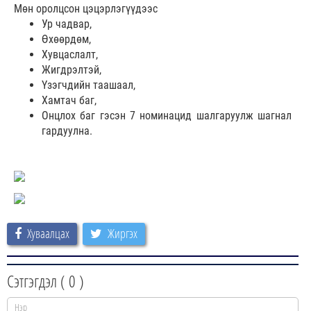
Мөн оролцсон цэцэрлэгүүдээс
Ур чадвар,
Өхөөрдөм,
Хувцаслалт,
Жигдрэлтэй,
Үзэгчдийн таашаал,
Хамтач баг,
Онцлох баг гэсэн 7 номинацид шалгаруулж шагнал
гардуулна.
Хуваалцах
Жиргэх
Сэтгэгдэл (
0
)