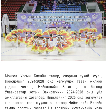
Монгол Улсын Биеийн тамир, спортын тухай хууль,
Нийслэлийг 2024-2028 онд хөгжүүлэх таван жилийн
үндсэн чиглэл, Нийслэлийн Засаг дарга бөгөөд
Улаанбаатар хотын Захирагчийн 2024-2028 оны үйл
ажиллагааны хөтөлбөр, Нийслэлийг 2026 онд хөгжүүлэх
төлөвлөгөөг хэрэгжүүлэх зорилгоор Нийслэлийн Биеийн
тамир, спортын газраас Цэцэрлэгийн хүүхдүүдийн Уран