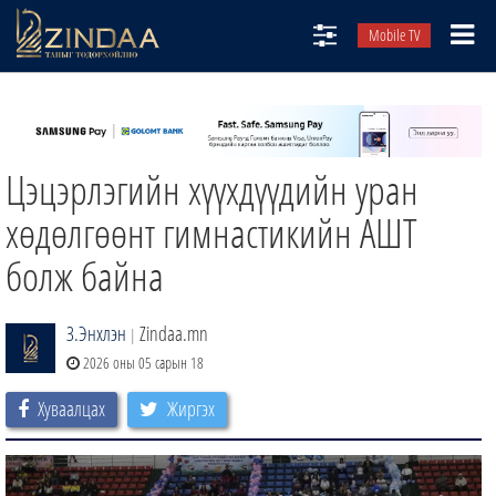
Mobile TV
НИЙТЛЭЛЧИД
ТВ8
Цэцэрлэгийн хүүхдүүдийн уран
ӨГЛӨӨНИЙ СОНИН
АУДИО ЗОХИОЛ
хөдөлгөөнт гимнастикийн АШТ
ЗИНДАА СЭТГҮҮЛ
болж байна
З.Энхлэн
Zindaa.mn
|
2026 оны 05 сарын 18
Хуваалцах
Жиргэх