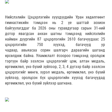
Нийслэлийн Цэцэрлэгийн хүүхдүүдийн Уран хөдөлгөөнт
гимнастикийн тэмцээн нь 2 үе шаттай зохион
байгуулагддаг ба 2026 оны гуравдугаар сарын 31-ний
дотор явагдсан анхан шатны тэмцээнд нийслэлийн
найман дүүргийн 87 цэцэрлэгийн 2610 багачуудаас 25
цэцэрлэгийн 750 хүүхэд, багачууд ур
чадвар, авьяасаа сорин шалгарч дараагийн шатанд
өрсөлдөж байна. Уламжлалт ёсоороо тэмцээнд оролцож
тэргүүн байр эзэлсэн цэцэрлэгийг цом, алтан медаль,
өргөмжлөл, үнэ бүхий зүйлээр, 2, 3, 4 дүгээр байр эзэлсэн
цэцэрлэгийг мөнгө, хүрэл медаль, өргөмжлөл, үнэ бүхий
зүйлээр, оролцсон бүх цэцэрлэгийн хүүхэд багачуудад
өргөмжлөл, үнэ бүхий зүйлээр шагнана.