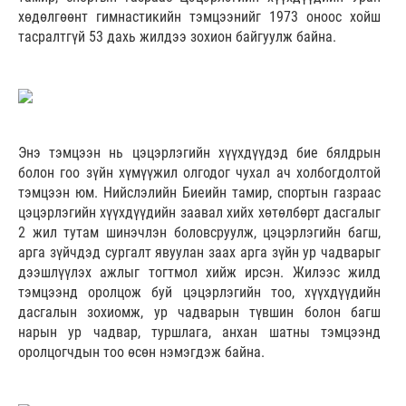
хөдөлгөөнт гимнастикийн тэмцээнийг 1973 оноос хойш
тасралтгүй 53 дахь жилдээ зохион байгуулж байна.
Энэ тэмцээн нь цэцэрлэгийн хүүхдүүдэд бие бялдрын
болон гоо зүйн хүмүүжил олгодог чухал ач холбогдолтой
тэмцээн юм. Нийслэлийн Биеийн тамир, спортын газраас
цэцэрлэгийн хүүхдүүдийн заавал хийх хөтөлбөрт дасгалыг
2 жил тутам шинэчлэн боловсруулж, цэцэрлэгийн багш,
арга зүйчдэд сургалт явуулан заах арга зүйн ур чадварыг
дээшлүүлэх ажлыг тогтмол хийж ирсэн. Жилээс жилд
тэмцээнд оролцож буй цэцэрлэгийн тоо, хүүхдүүдийн
дасгалын зохиомж, ур чадварын түвшин болон багш
нарын ур чадвар, туршлага, анхан шатны тэмцээнд
оролцогчдын тоо өсөн нэмэгдэж байна.