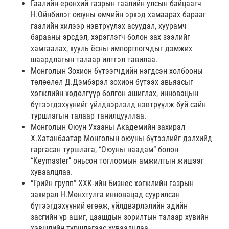
Гаалийн ерөнхий газрын гаалийн улсын байцаагч
Н.Ойнбилэг оюуны өмчийн эрхэд хамаарах барааг
гаалийн хилээр нэвтрүүлэх асуудал, хуурамч
барааны эрсдэл, хэрэглэгч болон зах зээлийг
хамгаалах, хууль ёсны импортлогчдыг дэмжих
шаардлагын талаар илтгэл тавилаа.
Монголын Зохион бүтээгчдийн нэгдсэн холбооны
төлөөлөл Д.Дэмбэрэл зохион бүтээх авьяасыг
хөгжлийн хөдөлгүүр болгон ашиглах, инновацын
бүтээгдэхүүнийг үйлдвэрлэлд нэвтрүүлж буй сайн
туршлагын талаар танилцууллаа.
Монголын Оюун Ухааны Академийн захирал
Х.Хатанбаатар Монголын оюуны бүтээлийг дэлхийд
гаргасан туршлага, “Оюуны наадам” болон
“Keymaster” оньсон тоглоомын амжилтын жишээг
хуваалцлаа.
“Грийн групп” ХХК-ийн Бизнес хөгжлийн газрын
захирал Н.Мөнхтулга инновацад суурилсан
бүтээгдэхүүний өгөөж, үйлдвэрлэлийн эдийн
засгийн үр ашиг, цаашдын зорилтын талаар хувийн
хэвшлийн туршлагаас хуваалцлаа.