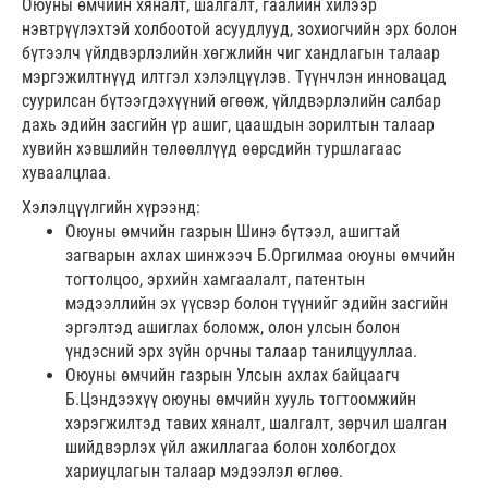
Оюуны өмчийн хяналт, шалгалт, гаалийн хилээр
нэвтрүүлэхтэй холбоотой асуудлууд, зохиогчийн эрх болон
бүтээлч үйлдвэрлэлийн хөгжлийн чиг хандлагын талаар
мэргэжилтнүүд илтгэл хэлэлцүүлэв. Түүнчлэн инновацад
суурилсан бүтээгдэхүүний өгөөж, үйлдвэрлэлийн салбар
дахь эдийн засгийн үр ашиг, цаашдын зорилтын талаар
хувийн хэвшлийн төлөөллүүд өөрсдийн туршлагаас
хуваалцлаа.
Хэлэлцүүлгийн хүрээнд:
Оюуны өмчийн газрын Шинэ бүтээл, ашигтай
загварын ахлах шинжээч Б.Оргилмаа оюуны өмчийн
тогтолцоо, эрхийн хамгаалалт, патентын
мэдээллийн эх үүсвэр болон түүнийг эдийн засгийн
эргэлтэд ашиглах боломж, олон улсын болон
үндэсний эрх зүйн орчны талаар танилцууллаа.
Оюуны өмчийн газрын Улсын ахлах байцаагч
Б.Цэндээхүү оюуны өмчийн хууль тогтоомжийн
хэрэгжилтэд тавих хяналт, шалгалт, зөрчил шалган
шийдвэрлэх үйл ажиллагаа болон холбогдох
хариуцлагын талаар мэдээлэл өглөө.