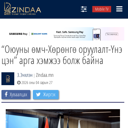
Mobile TV
НИЙТЛЭЛЧИД
ТВ8
“Оюуны өмч-Хөрөнгө оруулалт-Үнэ
ӨГЛӨӨНИЙ СОНИН
АУДИО ЗОХИОЛ
цэн” арга хэмжээ болж байна
ЗИНДАА СЭТГҮҮЛ
З.Энхлэн
Zindaa.mn
|
2026 оны 04 сарын 27
Хуваалцах
Жиргэх