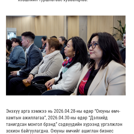
Энэхүү арга хэмжээ нь 2026.04.28-ны өдөр “Оюуны өмч-
хамтын ажиллагаа”, 2026.04.30-ны өдөр “Дэлхийд
танигдсан монгол брэнд” сэдвүүдийн хүрээнд үргэлжлэн
зохион байгуулагдна. Оюуны өмчийг ашиглан бизнес