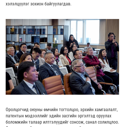
хэлэлцүүлэг зохион байгуулагдав.
Оролцогчид оюуны өмчийн тогтолцоо, эрхийн хамгаалалт,
патентын мэдээллийг эдийн засгийн эргэлтэд оруулах
боломжийн талаар илтгэлүүдийг сонсож, санал солилцлоо.