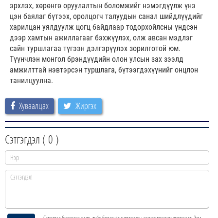
эрхлэх, хөрөнгө оруулалтын боломжийг нэмэгдүүлж үнэ
цэн баялаг бүтээх, оролцогч талуудын санал шийдлүүдийг
харилцан уялдуулж цогц байдлаар тодорхойлсны үндсэн
дээр хамтын ажиллагааг бэхжүүлэх, олж авсан мэдлэг
сайн туршлагаа түгээн дэлгэрүүлэх зорилготой юм.
Түүнчлэн монгол брэндүүдийн олон улсын зах зээлд
амжилттай нэвтэрсэн туршлага, бүтээгдэхүүнийг онцлон
танилцуулна.
Хуваалцах
Жиргэх
Сэтгэгдэл (
0
)
Сэтгэгдэл бичихдээ хууль зүйн болон ёс суртахууны хэм хэмжээг хүндэтгэнэ үү. Хэм