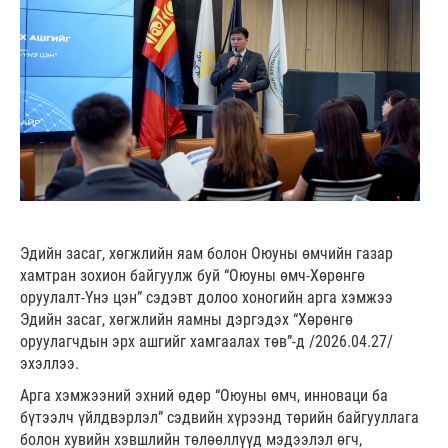
Эдийн засаг, хөгжлийн яам болон Оюуны өмчийн газар
хамтран зохион байгуулж буй “Оюуны өмч-Хөрөнгө
оруулалт-Үнэ цэн” сэдэвт долоо хоногийн арга хэмжээ
Эдийн засаг, хөгжлийн яамны дэргэдэх “Хөрөнгө
оруулагчдын эрх ашгийг хамгаалах төв”-д /2026.04.27/
эхэллээ.
Арга хэмжээний эхний өдөр “Оюуны өмч, инноваци ба
бүтээлч үйлдвэрлэл” сэдвийн хүрээнд төрийн байгууллага
болон хувийн хэвшлийн төлөөллүүд мэдээлэл өгч,