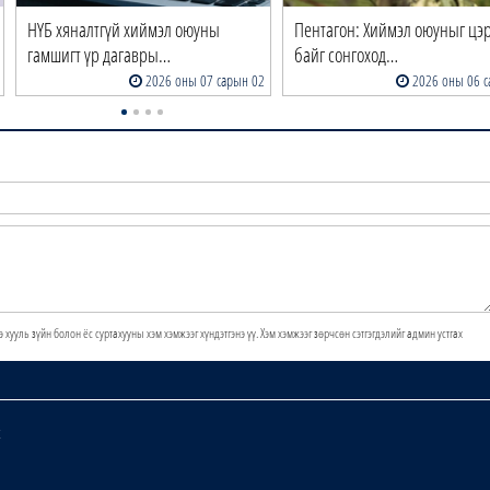
НҮБ хяналтгүй хиймэл оюуны
Пентагон: Хиймэл оюуныг цэ
гамшигт үр дагавры…
байг сонгоход…
2026 оны 07 сарын 02
2026 оны 06 с
э хууль зүйн болон ёс суртахууны хэм хэмжээг хүндэтгэнэ үү. Хэм хэмжээг зөрчсөн сэтгэгдэлийг админ устгах
х