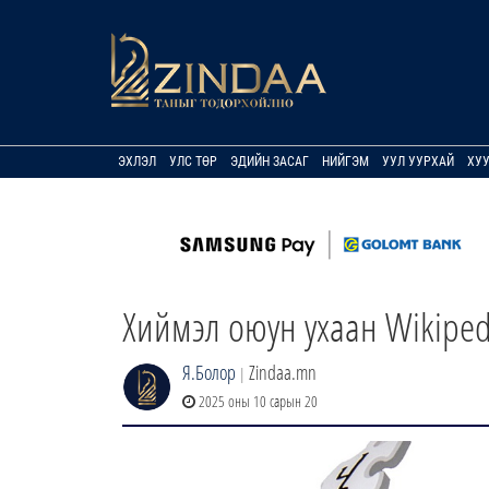
ЭХЛЭЛ
УЛС ТӨР
ЭДИЙН ЗАСАГ
НИЙГЭМ
УУЛ УУРХАЙ
ХУ
Хиймэл оюун ухаан Wikipedia
Я.Болор
Zindaa.mn
|
2025 оны 10 сарын 20