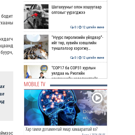
Шатахууныг олон хошуугаар
олгохыг үүрэгджээ
 бодит
ухааны
0 |
12 цагийн өмнө
“Нүүрс пиролизийн үйлдвэр”-
нхдагч
ийг төр, хувийн хэвшлийн
ацаанд
түншлэлээр хэрэгжү…
буурч,
0 |
12 цагийн өмнө
"COP17 ба COP31 хурлын
уялдаа нь Риогийн
конвенцийн хэрэгжилтийг
MOBILE TV
ахиул…
ах
0 |
13 цагийн өмнө
ал
Монгол төрийн парадокс нь
нд
шатахуун
0 |
13 цагийн өмнө
Хар тамхи допаминтай ямар хамааралтай вэ?
Б.Пүрэвдагва: Найман
иймээс
салбарын 103 үйлчилгээний
Бусад
| 2026-08-05