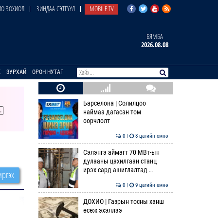
О ЗОХИОЛ
ЗИНДАА СЭТГҮҮЛ
MOBILE TV
БЯМБА
2026.08.08
E
ЗУРХАЙ
ОРОН НУТАГ
Барселона | Солилцоо
наймаа дагасан том
өөрчлөлт
0 |
8 цагийн өмнө
Сэлэнгэ аймагт 70 МВт-ын
дулааны цахилгаан станц
ирэх сард ашиглалтад …
ргэх
0 |
9 цагийн өмнө
ДОХИО | Газрын тосны ханш
өсөж эхэллээ