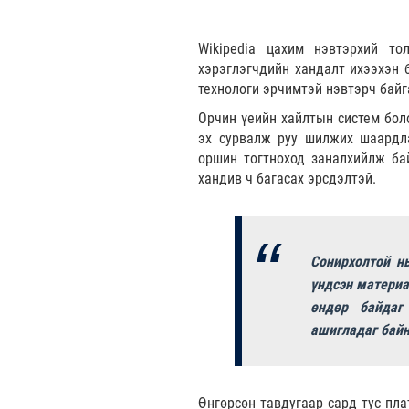
Wikipediа цахим нэвтэрхий тол
хэрэглэгчдийн хандалт ихээхэн 
технологи эрчимтэй нэвтэрч байг
Орчин үеийн хайлтын систем боло
эх сурвалж руу шилжих шаардла
оршин тогтноход заналхийлж бай
хандив ч багасах эрсдэлтэй.
Сонирхолтой нь
үндсэн материа
өндөр байдаг
ашигладаг байн
Өнгөрсөн тавдугаар сард тус пл