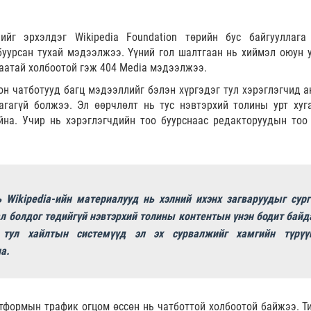
ийг эрхэлдэг Wikipedia Foundation төрийн бус байгууллага
буурсан тухай мэдээлжээ. Үүний гол шалтгаан нь хиймэл оюун 
аатай холбоотой гэж 404 Media мэдээлжээ.
н чатботууд багц мэдээллийг бэлэн хүргэдэг тул хэрэглэгчид а
гагүй болжээ. Эл өөрчлөлт нь тус нэвтэрхий толины урт хуг
на. Учир нь хэрэглэгчдийн тоо буурснаас редакторуудын тоо 
 Wikipedia-ийн материалууд нь хэлний ихэнх загваруудыг сург
л болдог төдийгүй нэвтэрхий толины контентын үнэн бодит байд
 тул хайлтын системүүд эл эх сурвалжийг хамгийн түрүү
а.
атформын трафик огцом өссөн нь чатботтой холбоотой байжээ. Т