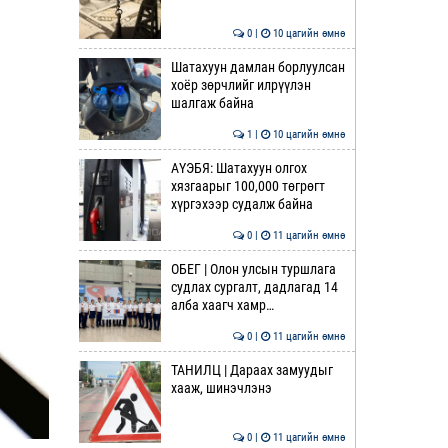
0 |
10 цагийн өмнө
Шатахуун дамлан борлуулсан
хоёр зөрчлийг илрүүлэн
шалгаж байна
1 |
10 цагийн өмнө
АҮЭБЯ: Шатахуун олгох
хязгаарыг 100,000 төгрөгт
хүргэхээр судалж байна
0 |
11 цагийн өмнө
ОБЕГ | Олон улсын туршлага
судлах сургалт, дадлагад 14
алба хаагч хамр…
0 |
11 цагийн өмнө
ТАНИЛЦ | Дараах замуудыг
хааж, шинэчлэнэ
0 |
11 цагийн өмнө