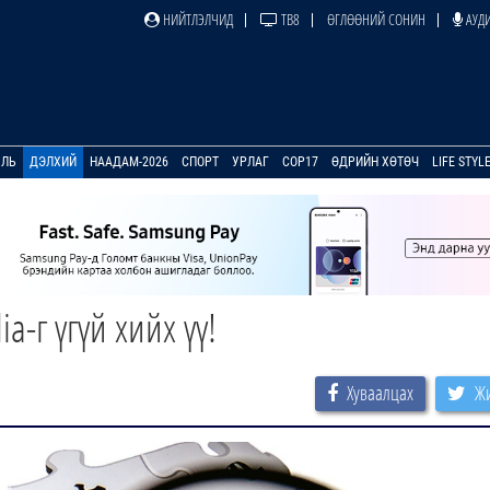
НИЙТЛЭЛЧИД
ТВ8
ӨГЛӨӨНИЙ СОНИН
АУДИ
УЛЬ
ДЭЛХИЙ
НААДАМ-2026
СПОРТ
УРЛАГ
COP17
ӨДРИЙН ХӨТӨЧ
LIFE STYL
-г үгүй хийх үү!
Хуваалцах
Жи