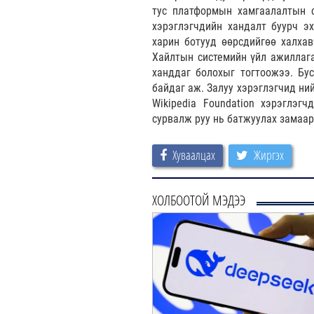
тус платформын хамгаалалтын с
хэрэглэгчдийн хандалт буурч эх
харин ботууд өөрсдийгөө халха
Хайлтын системийн үйл ажиллага
ханддаг болохыг тогтоожээ. Бу
байдаг аж. Залуу хэрэглэгчид ни
Wikipedia Foundation хэрэглэ
сурвалж руу нь батжуулах замаар
Хуваалцах
Жиргэх
ХОЛБООТОЙ МЭДЭЭ