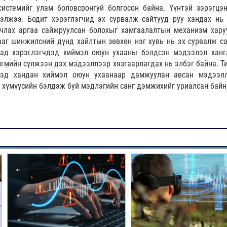
истемийг улам боловсронгуй болгосон байна. Үүнтэй зэрэгцэ
элжээ. Бодит хэрэглэгчид эх сурвалж сайтууд руу хандах нь 
вчлах аргаа сайжруулсан болохыг хамгаалалтын механизм хару
аг шинжилсний дүнд хайлтын зөвхөн нэг хувь нь эх сурвалж са
сад хэрэглэгчдэд хиймэл оюун ухааны бэлдсэн мэдээлэл ханг
йгмийн сүлжээн дэх мэдээллээр хязгаарлагдах нь элбэг байна. Т
гчдэд хандан хиймэл оюун ухаанаар дамжуулан авсан мэдээл
 хүмүүсийн бэлдэж буй мэдлэгийн санг дэмжихийг уриалсан байн