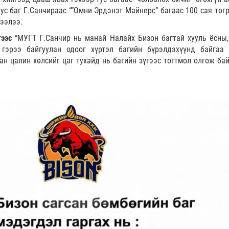
тус баг Г.Санчираас “”Омни Эрдэнэт Майнерс” багаас 100 сая төг
ээлээ.
гээс
“МУГТ Г.Санчир нь манай Налайх Бизон багтай хууль ёсны,
гэрээ байгуулан одоог хүртэл багийн бүрэлдэхүүнд байгаа 
ан цалин хөлсийг цаг тухайд нь багийн зүгээс тогтмол олгож бай