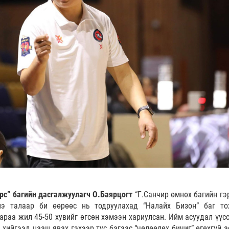
рс” багийн дасгалжуулагч О.Баярцогт
“Г.Санчир өмнөх багийн гэ
нэ талаар би өөрөөс нь тодруулахад “Налайх Бизон” баг то
дараа жил 45-50 хувийг өгсөн хэмээн хариулсан. Ийм асуудал үүс
 хийгээд цааш явах гэхээр тус багаас “чөлөөлөх бичиг” өгөхгүй 