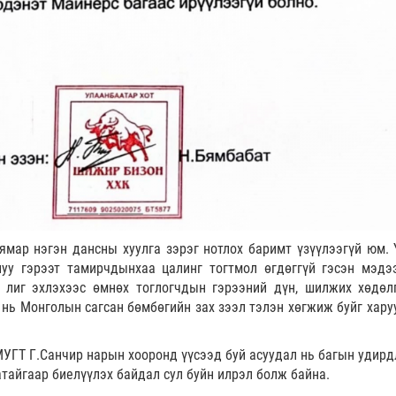
 ямар нэгэн дансны хуулга зэрэг нотлох баримт үзүүлээгүй юм. 
луу гэрээт тамирчдынхаа цалинг тогтмол өгдөггүй гэсэн мэдэ
 лиг эхлэхээс өмнөх тоглогчдын гэрээний дүн, шилжих хөдөл
нь Монголын сагсан бөмбөгийн зах зээл тэлэн хөгжиж буйг хару
МУГТ Г.Санчир нарын хооронд үүсээд буй асуудал нь багын удирд
атайгаар биелүүлэх байдал сул буйн илрэл болж байна.