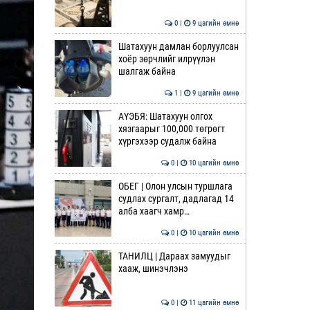
0 |
9 цагийн өмнө
Шатахуун дамлан борлуулсан
хоёр зөрчлийг илрүүлэн
шалгаж байна
1 |
9 цагийн өмнө
АҮЭБЯ: Шатахуун олгох
хязгаарыг 100,000 төгрөгт
хүргэхээр судалж байна
0 |
10 цагийн өмнө
ОБЕГ | Олон улсын туршлага
судлах сургалт, дадлагад 14
алба хаагч хамр…
0 |
10 цагийн өмнө
ТАНИЛЦ | Дараах замуудыг
хааж, шинэчлэнэ
0 |
11 цагийн өмнө