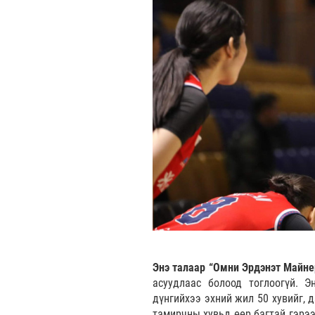
Энэ талаар “Омни Эрдэнэт Майне
асуудлаас болоод тоглоогүй. Э
дүнгийхээ эхний жил 50 хувийг, 
тамирчны хувьд өөр багтай гэрээ