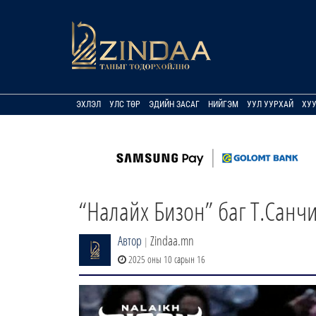
ЭХЛЭЛ
УЛС ТӨР
ЭДИЙН ЗАСАГ
НИЙГЭМ
УУЛ УУРХАЙ
ХУ
“Налайх Бизон” баг Т.Санч
Автор
Zindaa.mn
|
2025 оны 10 сарын 16