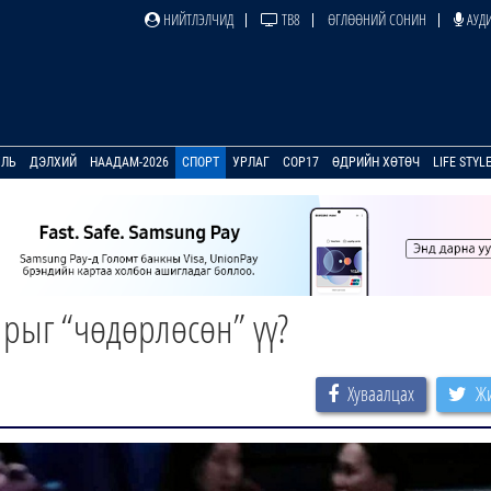
НИЙТЛЭЛЧИД
ТВ8
ӨГЛӨӨНИЙ СОНИН
АУДИ
УЛЬ
ДЭЛХИЙ
НААДАМ-2026
СПОРТ
УРЛАГ
COP17
ӨДРИЙН ХӨТӨЧ
LIFE STYL
ирыг “чөдөрлөсөн” үү?
Хуваалцах
Жи