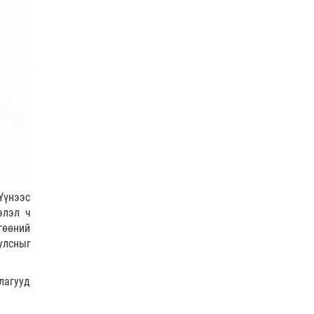
Үүнээс
элэл ч
гөөний
улсныг
лагууд