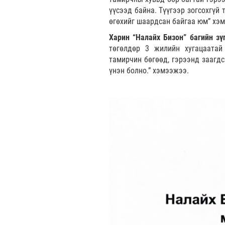
үүсээд байна. Түүгээр зогсохгүй 
өгөхийг шаардсан байгаа юм” хэм
Харин “Налайх Бизон” багийн зү
төгөлдөр 3 жилийн хугацаатай 
тамирчин бөгөөд, гэрээнд заагдс
үнэн болно.” хэмээжээ.