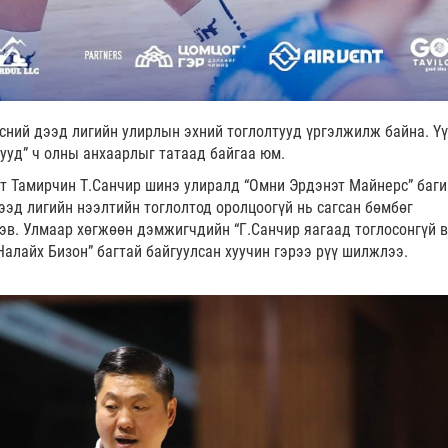
сний дээд лигийн улирлын эхний тоглолтууд үргэлжилж байна. Ү
тууд” ч олны анхаарлыг татаад байгаа юм.
т Тамирчин Т.Санчир шинэ улиралд “Омни Эрдэнэт Майнерс” баги
ээд лигийн нээлтийн тоглолтод оролцоогүй нь сагсан бөмбөг
в. Улмаар хөгжөөн дэмжигчдийн “Г.Санчир яагаад тоглосонгүй в
Налайх Бизон” багтай байгуулсан хуучин гэрээ рүү шилжлээ.