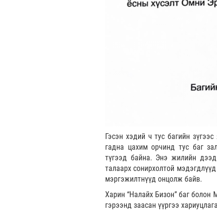
Гэсэн хэдий ч тус багийн зүгээс
гадна цахим орчинд тус баг за
түгээд байна. Энэ жилийн дээд
талаарх сонирхолтой мэдэгдлүүд 
мэргэжилтнүүд онцолж байв.
Харин “Налайх Бизон” баг болон 
гэрээнд заасан үүргээ хариуцлаг