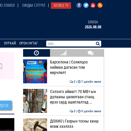
О ЗОХИОЛ
ЗИНДАА СЭТГҮҮЛ
MOBILE TV
БЯМБА
2026.08.08
E
ЗУРХАЙ
ОРОН НУТАГ
Барселона | Солилцоо
наймаа дагасан том
өөрчлөлт
0 |
7 цагийн өмнө
Сэлэнгэ аймагт 70 МВт-ын
дулааны цахилгаан станц
ирэх сард ашиглалтад …
ргэх
0 |
9 цагийн өмнө
ДОХИО | Газрын тосны ханш
өсөж эхэллээ