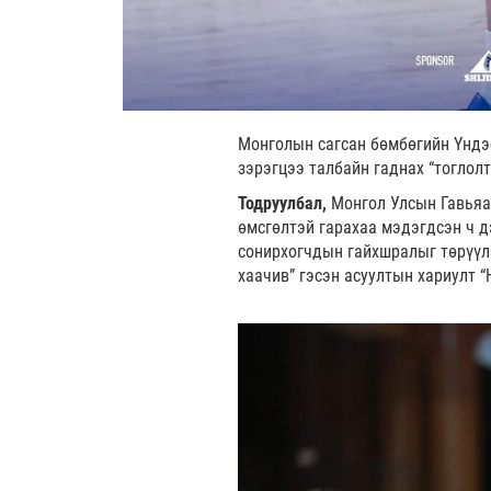
Монголын сагсан бөмбөгийн Үндэ
зэрэгцээ талбайн гаднах “тоглол
Тодруулбал,
Монгол Улсын Гавьяа
өмсгөлтэй гарахаа мэдэгдсэн ч д
сонирхогчдын гайхшралыг төрүүлэ
хаачив” гэсэн асуултын хариулт “