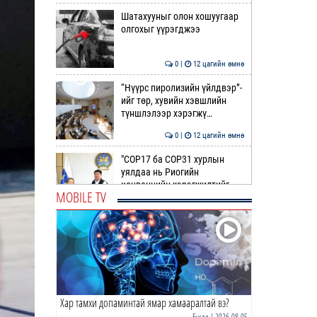
Шатахууныг олон хошуугаар
олгохыг үүрэгджээ
0 |
12 цагийн өмнө
“Нүүрс пиролизийн үйлдвэр”-
ийг төр, хувийн хэвшлийн
түншлэлээр хэрэгжү…
0 |
12 цагийн өмнө
"COP17 ба COP31 хурлын
уялдаа нь Риогийн
конвенцийн хэрэгжилтийг
MOBILE TV
ахиул…
0 |
12 цагийн өмнө
Монгол төрийн парадокс нь
шатахуун
0 |
13 цагийн өмнө
Хар тамхи допаминтай ямар хамааралтай вэ?
Б.Пүрэвдагва: Найман
салбарын 103 үйлчилгээний
Бусад
| 2026-08-05