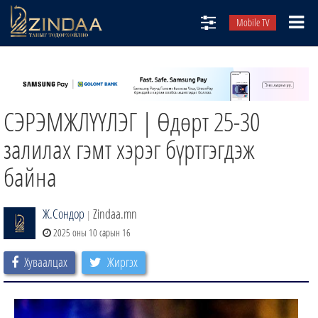
Mobile TV
НИЙТЛЭЛЧИД
ТВ8
СЭРЭМЖЛҮҮЛЭГ | Өдөрт 25-30
ӨГЛӨӨНИЙ СОНИН
АУДИО ЗОХИОЛ
залилах гэмт хэрэг бүртгэгдэж
ЗИНДАА СЭТГҮҮЛ
байна
Ж.Сондор
Zindaa.mn
|
2025 оны 10 сарын 16
Хуваалцах
Жиргэх