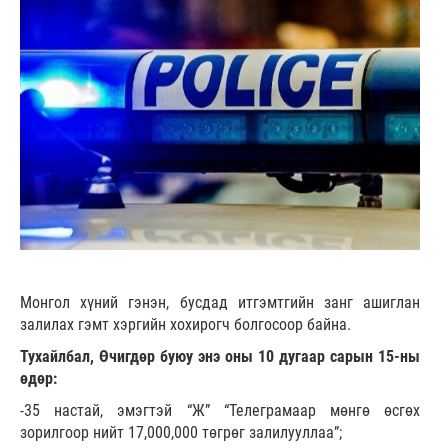
Монгол хүний гэнэн, бусдад итгэмтгийн занг ашиглан
залилах гэмт хэргийн хохирогч болгосоор байна.
Тухайлбал, Өчигдөр буюу энэ оны 10 дугаар сарын 15-ны
өдөр:
-35 настай, эмэгтэй “Ж” “Телеграмаар мөнгө өсгөх
зорилгоор нийт 17,000,000 төгрөг залилууллаа”;