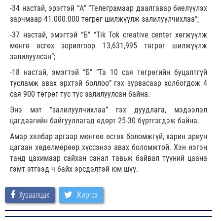
-34 настай, эрэгтэй “А” “Телеграмаар даалгавар биелүүлэх
зарчмаар 41.000.000 төгрөг шилжүүлж залилуулчихлаа”;
-37 настай, эмэгтэй “Б” “Tik Tok creative center хөгжүүлж
мөнгө өсгөх зорилгоор 13,631,995 төгрөг шилжүүлж
залилуулсан”;
-18 настай, эмэгтэй “Б” “Та 10 сая төгрөгийн буцалтгүй
тусламж авах эрхтэй боллоо” гэх зурвасаар холбогдож 4
сая 900 төгрөг тус тус залилуулсан байна.
Энэ мэт “залилуулчихлаа” гэх дуудлага, мэдээлэл
цагдаагийн байгууллагад өдөрт 25-30 бүртгэгдэж байна.
Амар хялбар аргаар мөнгөө өсгөх боломжгүй, харин ариун
цагаан хөдөлмөрөөр хүссэнээ авах боломжтой. Хэн нэгэн
танд цахимаар сайхан санал тавьж байвал түүний цаана
гэмт этгээд ч байх эрсдэлтэй юм шүү.
Хуваалцах
Жиргэх