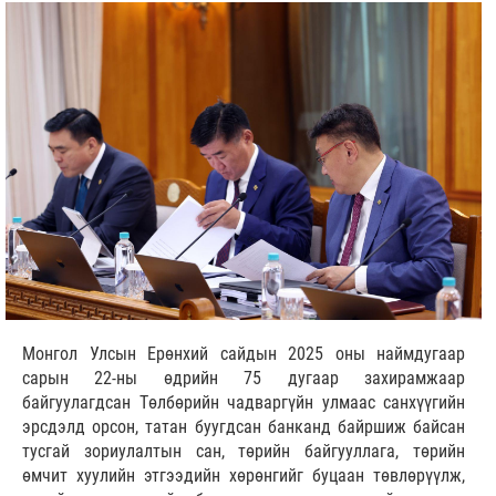
Монгол Улсын Ерөнхий сайдын 2025 оны наймдугаар
сарын 22-ны өдрийн 75 дугаар захирамжаар
байгуулагдсан Төлбөрийн чадваргүйн улмаас санхүүгийн
эрсдэлд орсон, татан буугдсан банканд байршиж байсан
тусгай зориулалтын сан, төрийн байгууллага, төрийн
өмчит хуулийн этгээдийн хөрөнгийг буцаан төвлөрүүлж,