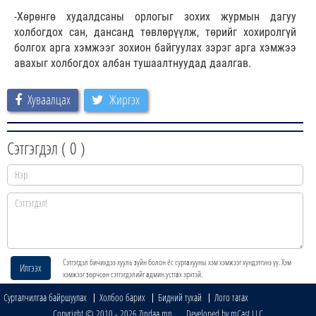
-Хөрөнгө худалдсаны орлогыг зохих журмын дагуу
холбогдох сан, дансанд төвлөрүүлж, төрийг хохиролгүй
болгох арга хэмжээг зохион байгуулах зэрэг арга хэмжээ
авахыг холбогдох албан тушаалтнуудад даалгав.
Хуваалцах
Жиргэх
Сэтгэгдэл (
0
)
Сэтгэгдэл бичихдээ хууль зүйн болон ёс суртахууны хэм хэмжээг хүндэтгэнэ үү. Хэм
Илгээх
хэмжээг зөрчсөн сэтгэгдэлийг админ устгах эрхтэй.
Сурталчилгаа байршуулах
Холбоо барих
Бидний тухай
Лого татах
Copyright © 2010 - 2026 Zindaa.mn Developed by mCast LLC