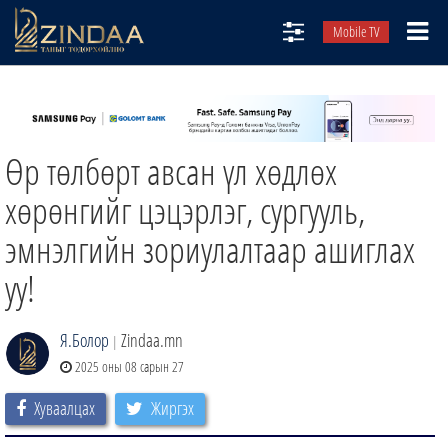
Mobile TV
НИЙТЛЭЛЧИД
ТВ8
Өр төлбөрт авсан үл хөдлөх
ӨГЛӨӨНИЙ СОНИН
АУДИО ЗОХИОЛ
хөрөнгийг цэцэрлэг, сургууль,
ЗИНДАА СЭТГҮҮЛ
эмнэлгийн зориулалтаар ашиглах
уу!
Я.Болор
Zindaa.mn
|
2025 оны 08 сарын 27
Хуваалцах
Жиргэх