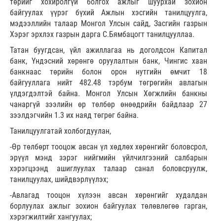
төрийг хохиролгүй болгох ажлыг шуурхай зохион
байгуулах үүрэг бүхий Ажлын хэсгийн танилцуулга,
мэдээллийн талаар Монгол Улсын сайд, Засгийн газрын
Хэрэг эрхлэх газрын дарга С.Бямбацогт танилцууллаа.
Татан буугдсан, үйл ажиллагаа нь доголдсон Капитал
банк, Үндэсний хөрөнгө оруулалтын банк, Чингис хаан
банкнаас төрийн болон орон нутгийн өмчит 18
байгууллага нийт 482.48 тэрбум төгрөгийн авлагын
үлдэгдэлтэй байна. Монгол Улсын Хөгжлийн банкны
чанаргүй зээлийн өр төлбөр өнөөдрийн байдлаар 27
зээлдэгчийн 1.3 их наяд төгрөг байна.
Танилцуулгатай холбогдуулан,
-Өр төлбөрт тооцож авсан үл хөдлөх хөрөнгийг боловсрол,
эрүүл мэнд зэрэг нийгмийн үйлчилгээний салбарын
хэрэгцээнд ашиглуулах талаар санал боловсруулж,
танилцуулах, шийдвэрлүүлэх;
-Авлагад тооцон хүлээн авсан хөрөнгийг худалдан
борлуулах ажлыг зохион байгуулах төлөвлөгөө гарган,
хэрэгжилтийг хангуулах;