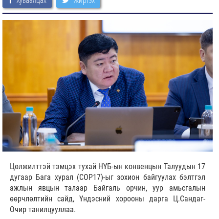
Цөлжилттэй тэмцэх тухай НҮБ-ын конвенцын Талуудын 17
дугаар Бага хурал (СОР17)-ыг зохион байгуулах бэлтгэл
ажлын явцын талаар Байгаль орчин, уур амьсгалын
өөрчлөлтийн сайд, Үндэсний хорооны дарга Ц.Сандаг-
Очир танилцууллаа.