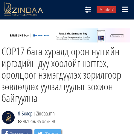
Mobile TV
НИЙТЛЭЛЧИД
ТВ8
СОР17 бага хуралд орон нутгийн
ӨГЛӨӨНИЙ СОНИН
АУДИО ЗОХИОЛ
иргэдийн дуу хоолойг нэгтгэх,
ЗИНДАА СЭТГҮҮЛ
оролцоог нэмэгдүүлэх зорилгоор
зөвлөлдөх уулзалтуудыг зохион
байгуулна
Я.Болор
Zindaa.mn
|
2026 оны 05 сарын 20
Хуваалцах
Жиргэх