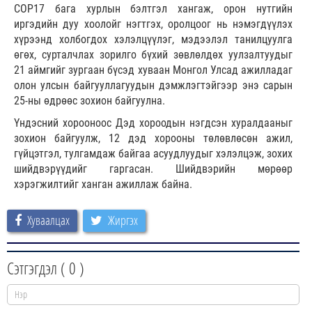
СОР17 бага хурлын бэлтгэл хангаж, орон нутгийн
иргэдийн дуу хоолойг нэгтгэх, оролцоог нь нэмэгдүүлэх
хүрээнд холбогдох хэлэлцүүлэг, мэдээлэл танилцуулга
өгөх, сурталчлах зорилго бүхий зөвлөлдөх уулзалтуудыг
21 аймгийг зургаан бүсэд хуваан Монгол Улсад ажилладаг
олон улсын байгууллагуудын дэмжлэгтэйгээр энэ сарын
25-ны өдрөөс зохион байгуулна.
Үндэсний хорооноос Дэд хороодын нэгдсэн хуралдааныг
зохион байгуулж, 12 дэд хорооны төлөвлөсөн ажил,
гүйцэтгэл, тулгамдаж байгаа асуудлуудыг хэлэлцэж, зохих
шийдвэрүүдийг гаргасан. Шийдвэрийн мөрөөр
хэрэгжилтийг ханган ажиллаж байна.
Хуваалцах
Жиргэх
Сэтгэгдэл (
0
)