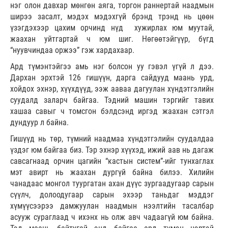
нэг олон давхар мөнгөн аяга, торгон раннертай наадмын
ширээ засалт, мэдэх мэдэхгүй брэнд трэнд нь цөөн
үзэгдэхээр цахим орчинд нүд хужирлах юм муутай,
жаахан уйтгартай ч юм шиг. Нөгөөтэйгүүр, бүгд
“нуувчиндаа оржээ” гэж хардахаар.
Ард түмэнтэйгээ амь нэг болсон уу гэвэл үгүй л дээ.
Дархан эрхтэй 126 гишүүн, дарга сайдууд маань урд,
хойдох эхнэр, хүүхдүүд, ээж ааваа дагуулан хүндэтгэлийн
суудалд заларч байгаа. Тэдний машин тэргийг тавих
хашаа савыг ч томсгон бэлдсэнд иргэд жаахан сэтгэл
дундуур л байна.
Гишүүд нь төр, түмний наадмаа хүндэтгэлийн суудалдаа
үздэг юм байгаа биз. Тэр эхнэр хүүхэд, ижий аав нь дагаж
савсагнаад орчин цагийн “кастын систем”-ийг тунхаглах
мэт авирт нь жаахан дургүй байна билээ. Хилийн
чанадаас монгол туургатан ахан дүүс зургаадугаар сарын
сүүлч, долоодугаар сарын эхээр таньдаг мэддэг
хүмүүсээрээ дамжуулан наадмын нээлтийн тасалбар
асууж сураглаад ч ихэнх нь олж авч чадаагүй юм байна.