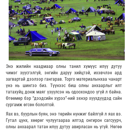
Энэ жилийн наадмаар олны танил хүмүүс илүү дутуу
чимэг зүүсгэлгүй, энгийн даруу хийцтэй, ихэвчлэн ард
загвартай дээлээр гангарав. Торго материалынхаа чанарт
үнэ нь шингээ биз. Түүнээс биш олны анхаарлыг илт
татахуйц донж маяг үзүүлсэн нь одоохондоо үгүй л байна.
Өгөөмөр бэр “дээдсийн хүрээ”-ний эхнэр хүүхдүүдэд сайн
сургамж өгсөн бололтой.
Яах вэ, буурлын буян, энэ төрийн нүнжиг байлгүй л яах вэ.
Гутал цүнх, хөөрөг чулуугаараа илтэд онгирон сагсуурч,
олны анхаарал татан илүү дутуу авирласан нь үгүй. Нөгөө