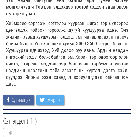
Тэд маань байтугай энд байгаа ард түмэн нэртэй
монголчууд ч Төв цэнгэлдэхдээ тоотой хэдхэн удаа орсон
нь харин үнэн.
Хийморио сэргээж, сэтгэлээ хуурсан шигээ гэр бүлээрээ
цэнгэлдэх тойрон гороолж, дугуй хуушуураа иднэ. Энэ
жилийн хувьд хуушуурын олдоц, амт чанар жаахан тааруу
байна билээ. Үнэ ханшийн хувьд 3000-3500 төгрөг байсан.
Хуушуураа идчихээд Хүй долоо руу явна. Ардын наадам
ингэсхийгээд л болж байгаа юм. Харин тэр, одоогоор олон
нийтэд тарсан мэдээллээр бол есөн тэрбумын үнэтэй
наадмын нээлтийн тайз засалт нь хүртэл дарга сайд,
сүүлдээ Японы эзэн хаанд л зориулагдаад байгаа юм
даа...
Хуваалцах
Жиргэх
Сэтгэгдэл (
1
)