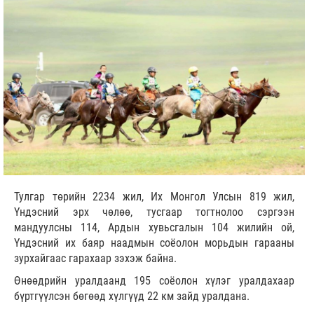
Тулгар төрийн 2234 жил, Их Монгол Улсын 819 жил,
Үндэсний эрх чөлөө, тусгаар тогтнолоо сэргээн
мандуулсны 114, Ардын хувьсгалын 104 жилийн ой,
Үндэсний их баяр наадмын соёолон морьдын гарааны
зурхайгаас гарахаар зэхэж байна.
Өнөөдрийн уралдаанд 195 соёолон хүлэг уралдахаар
бүртгүүлсэн бөгөөд хүлгүүд 22 км зайд уралдана.