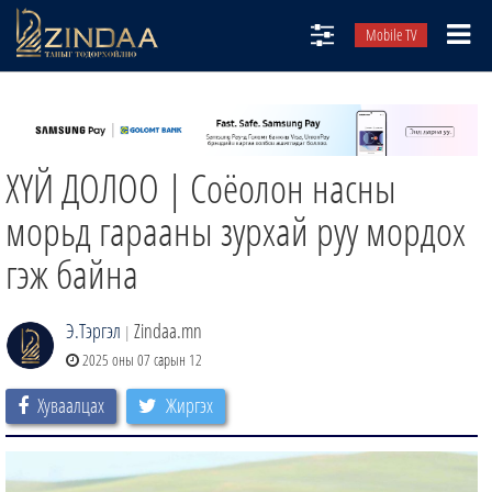
Mobile TV
НИЙТЛЭЛЧИД
ТВ8
ХҮЙ ДОЛОО | Соёолон насны
ӨГЛӨӨНИЙ СОНИН
АУДИО ЗОХИОЛ
морьд гарааны зурхай руу мордох
ЗИНДАА СЭТГҮҮЛ
гэж байна
Э.Тэргэл
Zindaa.mn
|
2025 оны 07 сарын 12
Хуваалцах
Жиргэх