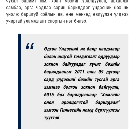
чухал баримт юм. Уран мэхийг уралдуулан, авхаалж
самбаа, арга чадлаа сорин барилддаг үндэсний бөх нь
үнэлж баршгүй соёлын өв, өнө мөнхөд өвлүүлэн үлдээх
учиртай уламжлалт спортын нэг билээ.
Өдгөө Үндэсний их баяр наадмаар
болон онцгой тэмдэглэлт өдрүүдээр
зохион байгуулдаг хүчит бөхийн
барилдааныг 2011 оны 09 дүгээр
сард үндэсний бөхийн тусгай арга
хэмжээ болгон зохион байгуулж,
6016 бөх барилдсанаар “Хамгийн
олон оролцогчтой барилдаан”
хэмээн Гиннесийн номд бүртгүүлсэн
түүхтэй.