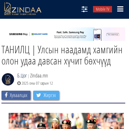
Mobile TV
НИЙТЛЭЛЧИД
ТВ8
ТАНИЛЦ | Улсын наадамд хамгийн
ӨГЛӨӨНИЙ СОНИН
АУДИО ЗОХИОЛ
олон удаа давсан хүчит бөхчүүд
ЗИНДАА СЭТГҮҮЛ
Б.Цог
Zindaa.mn
|
2025 оны 07 сарын 12
Хуваалцах
Жиргэх