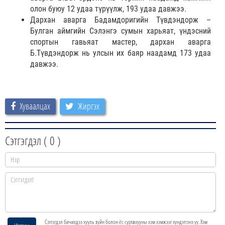
олон буюу 12 удаа түрүүлж, 193 удаа давжээ.
Дархан аварга Бадамдоригийн Түвдэндорж –
Булган аймгийн Сэлэнгэ сумын харьяат, үндэсний
спортын гавьяат мастер, дархан аварга
Б.Түвдэндорж нь улсын их баяр наадамд 173 удаа
давжээ.
Хуваалцах
Жиргэх
Сэтгэгдэл (
0
)
Сэтгэгдэл бичихдээ хууль зүйн болон ёс суртахууны хэм хэмжээг хүндэтгэнэ үү. Хэм