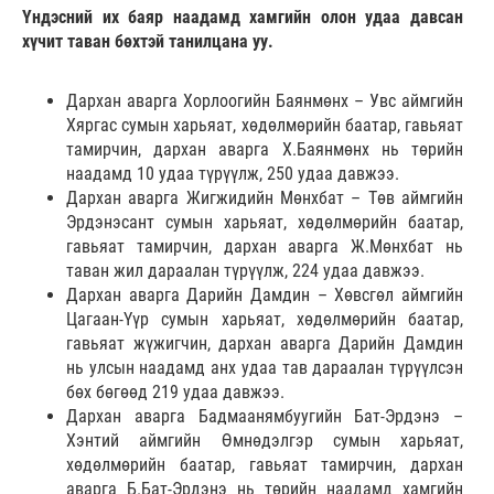
Үндэсний их баяр наадамд хамгийн олон удаа давсан
хүчит таван бөхтэй танилцана уу.
Дархан аварга Хорлоогийн Баянмөнх – Увс аймгийн
Хяргас сумын харьяат, хөдөлмөрийн баатар, гавьяат
тамирчин, дархан аварга Х.Баянмөнх нь төрийн
наадамд 10 удаа түрүүлж, 250 удаа давжээ.
Дархан аварга Жигжидийн Мөнхбат – Төв аймгийн
Эрдэнэсант сумын харьяат, хөдөлмөрийн баатар,
гавьяат тамирчин, дархан аварга Ж.Мөнхбат нь
таван жил дараалан түрүүлж, 224 удаа давжээ.
Дархан аварга Дарийн Дамдин – Хөвсгөл аймгийн
Цагаан-Үүр сумын харьяат, хөдөлмөрийн баатар,
гавьяат жүжигчин, дархан аварга Дарийн Дамдин
нь улсын наадамд анх удаа тав дараалан түрүүлсэн
бөх бөгөөд 219 удаа давжээ.
Дархан аварга Бадмаанямбуугийн Бат-Эрдэнэ –
Хэнтий аймгийн Өмнөдэлгэр сумын харьяат,
хөдөлмөрийн баатар, гавьяат тамирчин, дархан
аварга Б.Бат-Эрдэнэ нь төрийн наадамд хамгийн