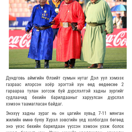
Дундговь аймгийн Өлзийт сумын нутаг Дэл уул хэмээх
газраас илэрсэн хоёр эрэгтэй хүн өөд өөдөөсөө 2
гараараа тулан зогсож буй дүрслэлтэй хадны зургийг
судлаачид бөхийн барилдааныг харуулсан дүрслэл
хэмээн таамагласан байдаг.
Энэхүү хадны зураг нь он цагийн хувьд 7-11 мянган
жилийн өмнө буюу Хүрэл зэвсгийн үед холбогдох бөгөөд
энэ үеэс бөхийн барилдаан үүссэн хэмээн үзэж болох