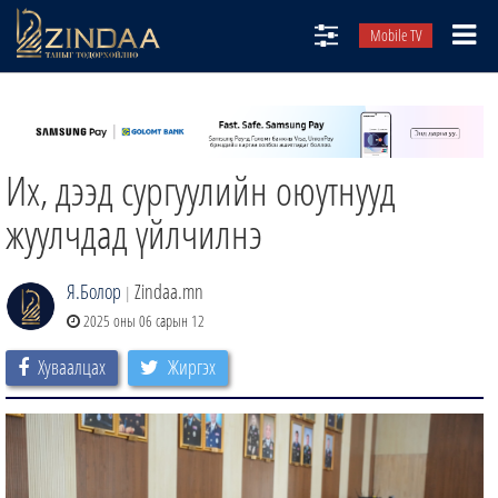
Mobile TV
НИЙТЛЭЛЧИД
ТВ8
Их, дээд сургуулийн оюутнууд
ӨГЛӨӨНИЙ СОНИН
АУДИО ЗОХИОЛ
жуулчдад үйлчилнэ
ЗИНДАА СЭТГҮҮЛ
Я.Болор
Zindaa.mn
|
2025 оны 06 сарын 12
Хуваалцах
Жиргэх