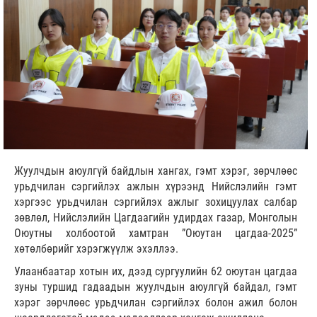
Жуулчдын аюулгүй байдлын хангах, гэмт хэрэг, зөрчлөөс
урьдчилан сэргийлэх ажлын хүрээнд Нийслэлийн гэмт
хэргээс урьдчилан сэргийлэх ажлыг зохицуулах салбар
зөвлөл, Нийслэлийн Цагдаагийн удирдах газар, Монголын
Оюутны холбоотой хамтран ᠌᠌”Оюутан цагдаа-2025”
хөтөлбөрийг хэрэгжүүлж эхэллээ.
Улаанбаатар хотын их, дээд сургуулийн 62 оюутан цагдаа
зуны туршид гадаадын жуулчдын аюулгүй байдал, гэмт
хэрэг зөрчлөөс урьдчилан сэргийлэх болон ажил болон