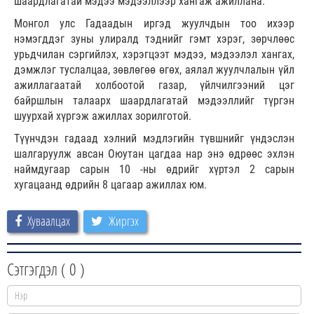
шаардлагатай мэдээ мэдээллээр хангаж ажиллана.
Монгол улс Гадаадын иргэд жуулчдын тоо ихээр
нэмэгддэг зуны улиралд тэднийг гэмт хэрэг, зөрчлөөс
урьдчилан сэргийлэх, хэрэгцээт мэдээ, мэдээлэл хангах,
дэмжлэг туслалцаа, зөвлөгөө өгөх, аялал жуулчлалын үйл
ажиллагаатай холбоотой газар, үйлчилгээний цэг
байршлын талаарх шаардлагатай мэдээллийг түргэн
шуурхай хүргэж ажиллах зорилготой.
Түүнчдэн гадаад хэлний мэдлэгийн түвшнийг үндэслэн
шалгаруулж авсан Оюутан цагдаа нар энэ өдрөөс эхлэн
наймдугаар сарын 10 -ны өдрийг хүртэл 2 сарын
хугацаанд өдрийн 8 цагаар ажиллах юм.
Хуваалцах
Жиргэх
Сэтгэгдэл (
0
)