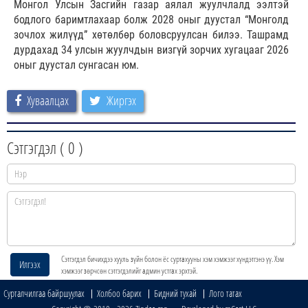
Монгол Улсын Засгийн газар аялал жуулчлалд ээлтэй
бодлого баримтлахаар болж 2028 оныг дуустал “Монголд
зочлох жилүүд” хөтөлбөр боловсруулсан билээ. Ташрамд
дурдахад 34 улсын жуулчдын визгүй зорчих хугацааг 2026
оныг дуустал сунгасан юм.
Хуваалцах
Жиргэх
Сэтгэгдэл (
0
)
Сэтгэгдэл бичихдээ хууль зүйн болон ёс суртахууны хэм хэмжээг хүндэтгэнэ үү. Хэм
Илгээх
хэмжээг зөрчсөн сэтгэгдэлийг админ устгах эрхтэй.
Сурталчилгаа байршуулах
Холбоо барих
Бидний тухай
Лого татах