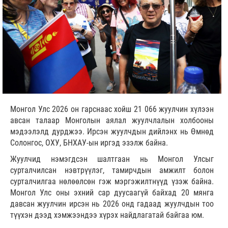
Монгол Улс 2026 он гарснаас хойш 21 066 жуулчин хүлээн
авсан талаар Монголын аялал жуулчлалын холбооны
мэдээлэлд дурджээ. Ирсэн жуулчдын дийлэнх нь Өмнөд
Солонгос, ОХУ, БНХАУ-ын иргэд эзэлж байна.
Жуулчид нэмэгдсэн шалтгаан нь Монгол Улсыг
сурталчилсан нэвтрүүлэг, тамирчдын амжилт болон
сурталчилгаа нөлөөлсөн гэж мэргэжилтнүүд үзэж байна.
Монгол Улс оны эхний сар дуусаагүй байхад 20 мянга
давсан жуулчин ирсэн нь 2026 онд гадаад жуулчдын тоо
түүхэн дээд хэмжээндээ хүрэх найдлагатай байгаа юм.