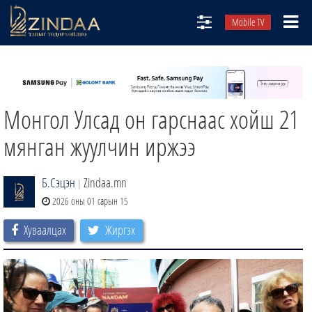
Mobile TV
НИЙТЛЭЛЧИД
ТВ8
Монгол Улсад он гарснаас хойш 21
ӨГЛӨӨНИЙ СОНИН
АУДИО ЗОХИОЛ
мянган жуулчин иржээ
ЗИНДАА СЭТГҮҮЛ
Б.Сэцэн
Zindaa.mn
|
2026 оны 01 сарын 15
Хуваалцах
Жиргэх