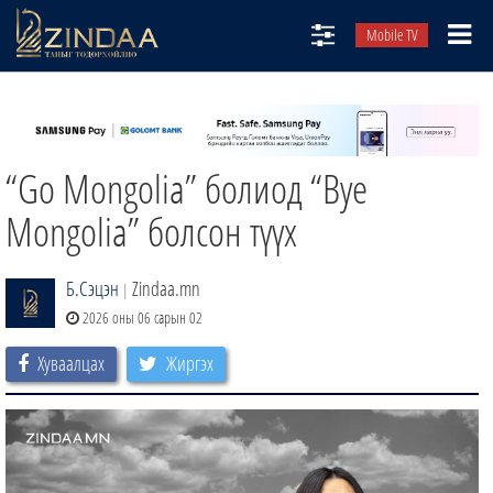
Mobile TV
НИЙТЛЭЛЧИД
ТВ8
“Go Mongolia” болиод “Bye
ӨГЛӨӨНИЙ СОНИН
АУДИО ЗОХИОЛ
Mongolia” болсон түүх
ЗИНДАА СЭТГҮҮЛ
Б.Сэцэн
Zindaa.mn
|
2026 оны 06 сарын 02
Хуваалцах
Жиргэх