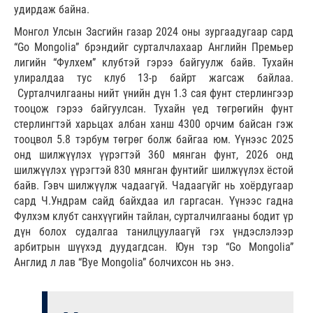
удирдаж байна.
Монгол Улсын Засгийн газар 2024 оны зургаадугаар сард
“Go Mongolia” брэндийг сурталчлахаар Английн Премьер
лигийн “Фулхем” клубтэй гэрээ байгуулж байв. Тухайн
улиралдаа тус клуб 13-р байрт жагсаж байлаа.
Сурталчилгааны нийт үнийн дүн 1.3 сая фунт стерлингээр
тооцож гэрээ байгуулсан. Тухайн үед төгрөгийн фунт
стерлингтэй харьцах албан ханш 4300 орчим байсан гэж
тооцвол 5.8 тэрбум төгрөг болж байгаа юм. Үүнээс 2025
онд шилжүүлэх үүрэгтэй 360 мянган фунт, 2026 онд
шилжүүлэх үүрэгтэй 830 мянган фунтийг шилжүүлэх ёстой
байв. Гэвч шилжүүлж чадаагүй. Чадаагүйг нь хоёрдугаар
сард Ч.Ундрам сайд байхдаа ил гаргасан. Үүнээс гадна
Фулхэм клубт санхүүгийн тайлан, сурталчилгааны бодит үр
дүн болох судалгаа танилцуулаагүй гэх үндэслэлээр
арбитрын шүүхэд дуудагдсан. Юун тэр “Go Mongolia”
Англид л лав “Bye Mongolia” болчихсон нь энэ.