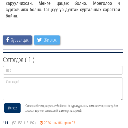
харуулчихсан. Мөнгө цацаж болно. Монголоо ч
сурталчилж болно. Гагцхүү үр дүнтэй сурталчлах хэрэгтэй
байна.
Хуваалцах
Жиргэх
Сэтгэгдэл (
1
)
Сэтгэгдэл бичихдээ хууль зүйн болон ёс суртахууны хэм хэмжээг хүндэтгэнэ үү. Хэм
Илгээх
хэмжээг зөрчсөн сэтгэгдэлийг админ устгах эрхтэй.
111
(59.153.113.192)
2026 оны 06 сарын 03