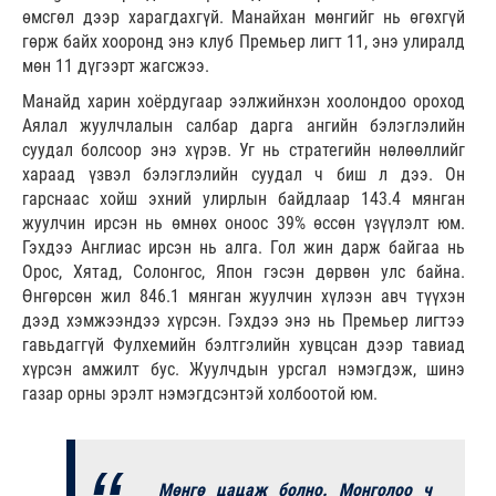
өмсгөл дээр харагдахгүй. Манайхан мөнгийг нь өгөхгүй
гөрж байх хооронд энэ клуб Премьер лигт 11, энэ улиралд
мөн 11 дүгээрт жагсжээ.
Манайд харин хоёрдугаар ээлжийнхэн хоолондоо ороход
Аялал жуулчлалын салбар дарга ангийн бэлэглэлийн
суудал болсоор энэ хүрэв. Уг нь стратегийн нөлөөллийг
хараад үзвэл бэлэглэлийн суудал ч биш л дээ. Он
гарснаас хойш эхний улирлын байдлаар 143.4 мянган
жуулчин ирсэн нь өмнөх оноос 39% өссөн үзүүлэлт юм.
Гэхдээ Англиас ирсэн нь алга. Гол жин дарж байгаа нь
Орос, Хятад, Солонгос, Япон гэсэн дөрвөн улс байна.
Өнгөрсөн жил 846.1 мянган жуулчин хүлээн авч түүхэн
дээд хэмжээндээ хүрсэн. Гэхдээ энэ нь Премьер лигтээ
гавьдаггүй Фулхемийн бэлтгэлийн хувцсан дээр тавиад
хүрсэн амжилт бус. Жуулчдын урсгал нэмэгдэж, шинэ
газар орны эрэлт нэмэгдсэнтэй холбоотой юм.
Мөнгө цацаж болно. Монголоо ч