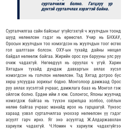
сурталчилж болно. Гагцхүү үр
дүнтэй сурталчлах хэрэгтэй байна.
Сурталчилгаа сайн байсныг үгүйсгэхгүй ч жуулчдын тоонд
шууд нөлөөлсөн гэдэг нь өрөөсгөл. Учир нь БНХАУ,
Оросын жуулчдын тоо нэмэгдсэн нь жуулчдын тоог өсгөх
гол шалтгаан болсон. ОХУ-ын тухайд дайны нөхцөл
байдал нөлөөлж байгаа. Жирийн орос хүн барууны улс руу
очиж чадахгүй. Нөгөөдүүл нь оруулах ч үгүй. Харин
Хятадын тухайд дундаж давхаргын аялах хүсэл
нэмэгдсэн нь голчлон нөлөөлсөн. Тэд Хятад дотроо бус
хөрш улсуудаа зорихыг бодно. Монголоор дамжаад Орос
руу аялах хүсэлтэй учраас, дамжлага бааз нь Монгол гэж
ойлгож болно. Ердөө ийм л юм. Солонгос, Японы жуулчид
нэмэгдэж байгаа нь түүхэн харилцаа холбоо, соёлын
нөлөө байгаа учраас манайд ирэх нь гарцаагүй. Үүнээс
хараад үзвэл сурталчилгаа үнэхээр нөлөөлсөн үү гэдэг
асуулт гарч ирнэ. Яг энэ асуултад Ж.Алдаржавхлан
хариулж чадахгүй. Ч.Номин ч хариулж чадахгүйгээ