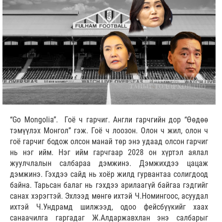
“Go Mongolia”. Гоё ч гарчиг. Англи гарчгийн дор “Өөдөө
тэмүүлэх Монгол” гэж. Гоё ч лоозон. Олон ч жил, олон ч
гоё гарчиг бодож олсон манай төр энэ удаад олсон гарчиг
нь нэг ийм. Нэг ийм гарчгаар 2028 он хүртэл аялал
жуулчлалын салбараа дэмжинэ. Дэмжихдээ цацаж
дэмжинэ. Гэхдээ сайд нь хоёр жилд гурвантаа солигдоод
байна. Тарьсан балаг нь гэхдээ арилаагүй байгаа гэдгийг
санах хэрэгтэй. Эхлээд мөнгө ихтэй Ч.Номингоос, асуудал
ихтэй Ч.Ундрамд шилжээд, одоо фейсбүүкийг хаах
санаачилга гаргадаг Ж.Алдаржавхлан энэ салбарыг