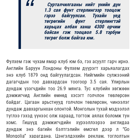
Сурталчилгааны нийт үнийн дүн
1.3 сая фунт стерлингээр тооцож
гэрээ байгуулсан. Тухайн үед
төгрөгийн фунт стерлингтэй
харьцах албан ханш 4300 орчим
байсан гэж тооцвол 5.8 тэрбум
төгрөг болж байгаа юм.
Фулхем гэж чухам ямар клуб юм бэ, гэх асуулт гарч ирнэ.
Английн Баруун Лондоны Фулхем дүүрэгт харьяалагдах
энэ клуб 1879 онд байгуулагдсан. Нийгмийн сүлжээний
дагагчдын тоо давхардсан тоогоор 3.5 сая. Улирлын
дундаж үзэгчдийн тоо 26.9 мянга. Тус клубийн хөгжөөн
дэмжигчид Английн өмнөд хэсэгт голчлон төвлөрсөн
байдаг. Цагаан арьстнууд голчлон төвлөрсөн, чинээлэг
дундаж давхаргынхан олонтой. Монголын тухай мэдээлэл
түглээ гэхэд үүнээс олж хараад, тогтож аялах боломж тун
хомс. Гишүүд дэмжигчдийн хүрээллээрээ англидаа
дундаж энэ багийн бэлтгэлийн өмсгөл дээр л “Go
Mongolia” харагдана. Цэнгэлдэхийн реклам, тоглолтын