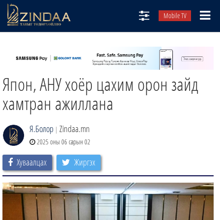
Mobile TV
НИЙТЛЭЛЧИД
ТВ8
Япон, АНУ хоёр цахим орон зайд
ӨГЛӨӨНИЙ СОНИН
АУДИО ЗОХИОЛ
хамтран ажиллана
ЗИНДАА СЭТГҮҮЛ
Я.Болор
Zindaa.mn
|
2025 оны 06 сарын 02
Хуваалцах
Жиргэх