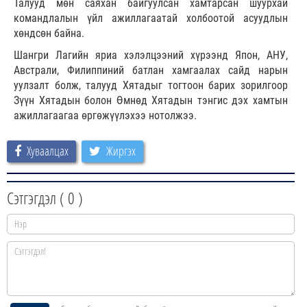
Талууд мөн саяхан байгуулсан хамтарсан шуурхай
командлалын үйл ажиллагаатай холбоотой асуудлын
хөндсөн байна.
Шангри Лагийн яриа хэлэлцээний хүрээнд Япон, АНУ,
Австрали, Филиппиний батлан хамгаалах сайд нарын
уулзалт болж, талууд Хятадыг тогтоон барих зорилгоор
Зүүн Хятадын болон Өмнөд Хятадын тэнгис дэх хамтын
ажиллагаагаа өргөжүүлэхээ нотолжээ.
Хуваалцах
Жиргэх
Сэтгэгдэл (
0
)