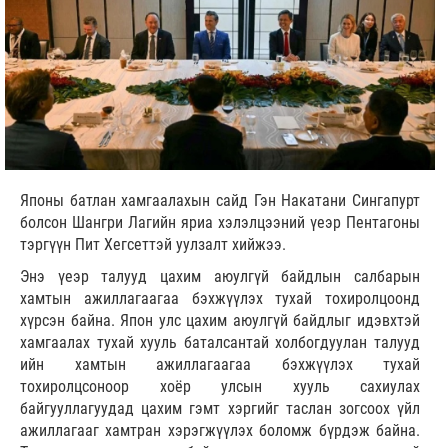
Японы батлан хамгаалахын сайд Гэн Накатани Сингапурт
болсон Шангри Лагийн яриа хэлэлцээний үеэр Пентагоны
тэргүүн Пит Хегсеттэй уулзалт хийжээ.
Энэ үеэр талууд цахим аюулгүй байдлын салбарын
хамтын ажиллагаагаа бэхжүүлэх тухай тохиролцоонд
хүрсэн байна. Япон улс цахим аюулгүй байдлыг идэвхтэй
хамгаалах тухай хууль баталсантай холбогдуулан талууд
ийн хамтын ажиллагаагаа бэхжүүлэх тухай
тохиролцсоноор хоёр улсын хууль сахиулах
байгууллагуудад цахим гэмт хэргийг таслан зогсоох үйл
ажиллагааг хамтран хэрэгжүүлэх боломж бүрдэж байна.