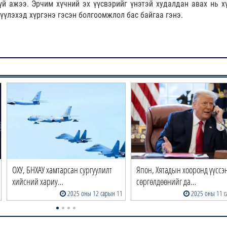
үй ажээ. Эрчим хүчний эх үүсвэрийг үнэтэй худалдан авах нь х
үүлэхэд хүргэнэ гэсэн болгоомжлол бас байгаа гэнэ.
ОХУ, БНХАУ хамтарсан сургуулилт
Япон, Хятадын хооронд үүссэ
хийсний хариу…
сөргөлдөөнийг да…
2025 оны 12 сарын 11
2025 оны 11 с