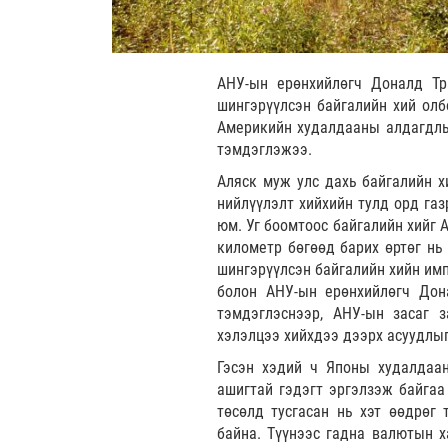
АНУ-ын ерөнхийлөгч Доналд Тр
шингэрүүлсэн байгалийн хий олб
Америкийн худалдааны алдагдлыг
тэмдэглэжээ.
Аляск муж улс дахь байгалийн х
нийлүүлэлт хийхийн тулд орд газ
юм. Уг боомтоос байгалийн хийг 
километр бөгөөд барих өртөг нь
шингэрүүлсэн байгалийн хийн им
болон АНУ-ын ерөнхийлөгч Дон
тэмдэглэснээр, АНУ-ын засаг 
хэлэлцээ хийхдээ дээрх асуудлыг
Гэсэн хэдий ч Японы худалдаа
ашигтай гэдэгт эргэлзэж байгаа
төсөлд тусгасан нь хэт өөдрөг
байна. Түүнээс гадна валютын х