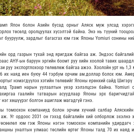
амп Япон болон Азийн бусад орныг Аляск муж улсад хэрэг
орлох төсөлд оролцуулах хүсэлтэй байна. Энэ нь түүний тооцоо
 бууруулж, зардлыг багасгах юм гэж Японы Yоmiuri сонины ни
ийн орд газрын тухай энд яригдаж байгаа аж. Эндээс байгалий
раас АНУ-ын баруун эргийн боомт руу хийн хоолой тавих шаардл
Ази руу экспортлохоор төлөвлөж байгаа ажээ. Хоолойн урт нь 1,3
 6 их наяд иен буюу 44 тэрбум орчим ам.доллар болох юм. Аме
портыг нэмэгдүүлэх хэтийн төлөвийг Японы ерөнхий сайд Шигэрү
алд Трамп нарын уулзалтын үеэр хэлэлцсэн байна. Yоmiuri 
захиргаа гаалийн татварын асуудлаар Японы эрх баригчидта
 нэг хөшүүрэг болгон ашиглаж магадгүй гэнэ.
ны томоохон компаниуд болон эрчим хүчний салбар Аляскийн
 аж. Уг ордоос 2031 он гэхэд байгалийн хий олборлож эхэлнэ 
 төсөөлөл юм гэж Японы нэгэн томоохон компанийн удирдагч 
аншны уналтын улмаас төслийн өртөг Японы талд 70 их наяд и