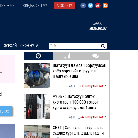
О ЗОХИОЛ
ЗИНДАА СЭТГҮҮЛ
MOBILE TV
БААСАН
2026.08.07
E
ЗУРХАЙ
ОРОН НУТАГ
Шатахуун дамлан борлуулсан
хоёр зөрчлийг илрүүлэн
шалгаж байна
1 |
16 минутын өмнө
а
АҮЭБЯ: Шатахуун олгох
хязгаарыг 100,000 төгрөгт
хүргэхээр судалж байна
ргэх
0 |
49 минутын өмнө
ОБЕГ | Олон улсын туршлага
судлах сургалт, дадлагад 14