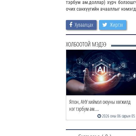
тэрбум ам.доллар) хүрч болзошг
очих санхүүгийн ачааллыг нэмэгд
Хуваалцах
Жиргэх
ХОЛБООТОЙ МЭДЭЭ
Япон, АНУ хиймэл оюуны хөгжилд
нэг тэрбум ам.…
2026 оны 06 сарын 05