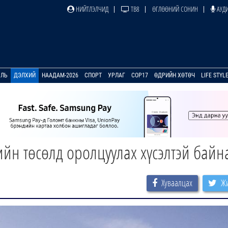
НИЙТЛЭЛЧИД
ТВ8
ӨГЛӨӨНИЙ СОНИН
АУДИ
УЛЬ
ДЭЛХИЙ
НААДАМ-2026
СПОРТ
УРЛАГ
COP17
ӨДРИЙН ХӨТӨЧ
LIFE STYL
йн төсөлд оролцуулах хүсэлтэй байн
Хуваалцах
Жи