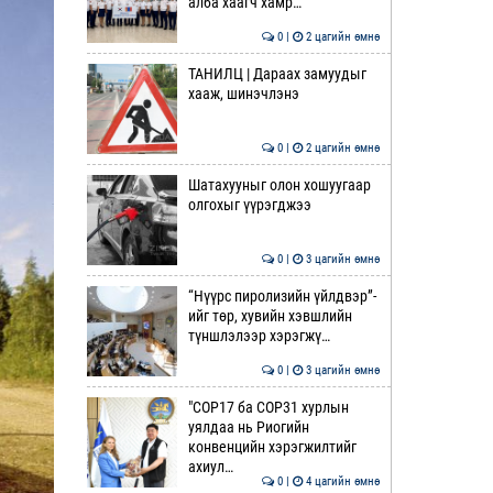
алба хаагч хамр…
0 |
2 цагийн өмнө
ТАНИЛЦ | Дараах замуудыг
хааж, шинэчлэнэ
0 |
2 цагийн өмнө
Шатахууныг олон хошуугаар
олгохыг үүрэгджээ
0 |
3 цагийн өмнө
“Нүүрс пиролизийн үйлдвэр”-
ийг төр, хувийн хэвшлийн
түншлэлээр хэрэгжү…
0 |
3 цагийн өмнө
"COP17 ба COP31 хурлын
уялдаа нь Риогийн
конвенцийн хэрэгжилтийг
ахиул…
0 |
4 цагийн өмнө