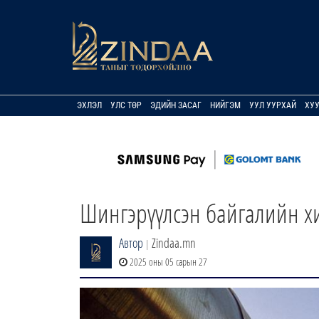
ЭХЛЭЛ
УЛС ТӨР
ЭДИЙН ЗАСАГ
НИЙГЭМ
УУЛ УУРХАЙ
ХУ
Шингэрүүлсэн байгалийн хи
Автор
Zindaa.mn
|
2025 оны 05 сарын 27