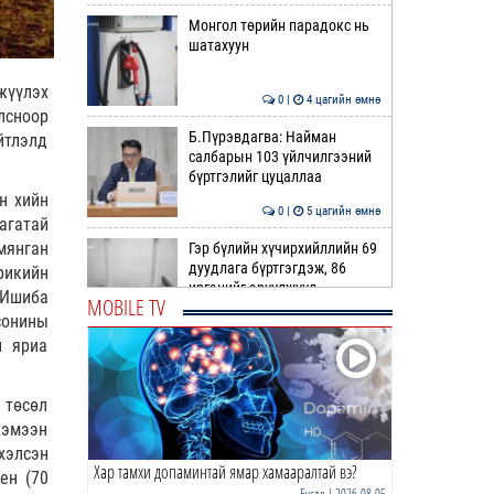
Монгол төрийн парадокс нь
шатахуун
жүүлэх
0 |
4 цагийн өмнө
лсноор
Б.Пүрэвдагва: Найман
йтлэлд
салбарын 103 үйлчилгээний
бүртгэлийг цуцаллаа
н хийн
0 |
5 цагийн өмнө
агатай
 мянган
Гэр бүлийн хүчирхийллийн 69
дуудлага бүртгэгдэж, 86
рикийн
иргэнийг эрүүлжүүл…
 Ишиба
MOBILE TV
сонины
0 |
5 цагийн өмнө
й яриа
АИ92 бензин авсан иргэдийн
14 хувь буюу 7000 гаруй
иргэн тухайн өдрөө …
 төсөл
хэмээн
0 |
5 цагийн өмнө
хэлсэн
Хар тамхи допаминтай ямар хамааралтай вэ?
Жолоодох эрхгүй үедээ
ен (70
согтуугаар тээврийн хэрэгсэл
Бусад
| 2026-08-05