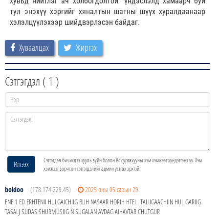
хувьд нийтлэг ач холбогдолтой” үндэслэлд хамаарч буй
тул энэхүү хэргийг хяналтын шатны шүүх хуралдаанаар
хэлэлцүүлэхээр шийдвэрлэсэн байдаг.
Хуваалцах
Жиргэх
Сэтгэгдэл (
1
)
Сэтгэгдэл бичихдээ хууль зүйн болон ёс суртахууны хэм хэмжээг хүндэтгэнэ үү. Хэм
Илгээх
хэмжээг зөрчсөн сэтгэгдэлийг админ устгах эрхтэй.
boldoo
(178.174.229.45)
2025 оны 05 сарын 29
ENE 1 ED ERHTENII HULGAICHIIG BUH NASAAR HORIH HTEI . TALIIGAACHIIN HUL GARIIG
TASALJ SUDAS SHURMUSIIG N SUGALAN AVDAG AIHAVTAR CHUTGUR