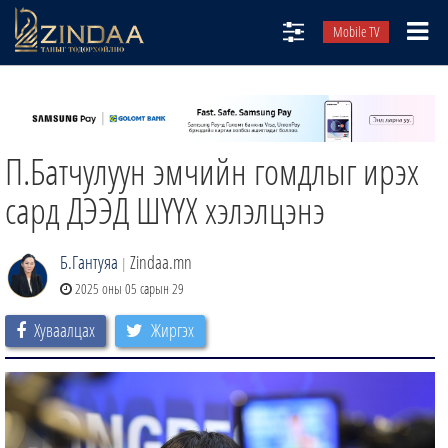
Mobile TV
НИЙТЛЭЛЧИД
ТВ8
П.Батчулуун эмчийн гомдлыг ирэх
ӨГЛӨӨНИЙ СОНИН
АУДИО ЗОХИОЛ
сард ДЭЭД ШҮҮХ хэлэлцэнэ
ЗИНДАА СЭТГҮҮЛ
Б.Гантуяа
Zindaa.mn
|
2025 оны 05 сарын 29
Хуваалцах
Жиргэх