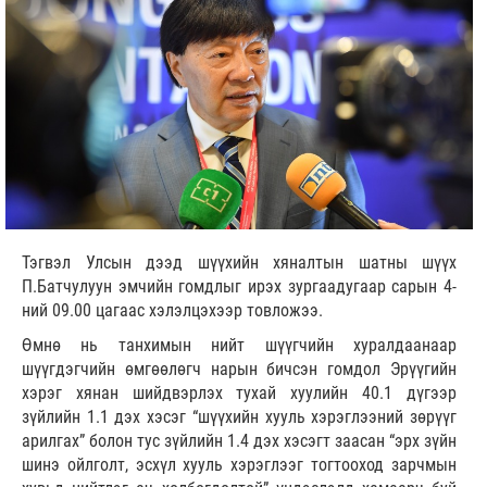
Тэгвэл Улсын дээд шүүхийн хяналтын шатны шүүх
П.Батчулуун эмчийн гомдлыг ирэх зургаадугаар сарын 4-
ний 09.00 цагаас хэлэлцэхээр товложээ.
Өмнө нь танхимын нийт шүүгчийн хуралдаанаар
шүүгдэгчийн өмгөөлөгч нарын бичсэн гомдол Эрүүгийн
хэрэг хянан шийдвэрлэх тухай хуулийн 40.1 дүгээр
зүйлийн 1.1 дэх хэсэг “шүүхийн хууль хэрэглээний зөрүүг
арилгах” болон тус зүйлийн 1.4 дэх хэсэгт заасан “эрх зүйн
шинэ ойлголт, эсхүл хууль хэрэглээг тогтооход зарчмын