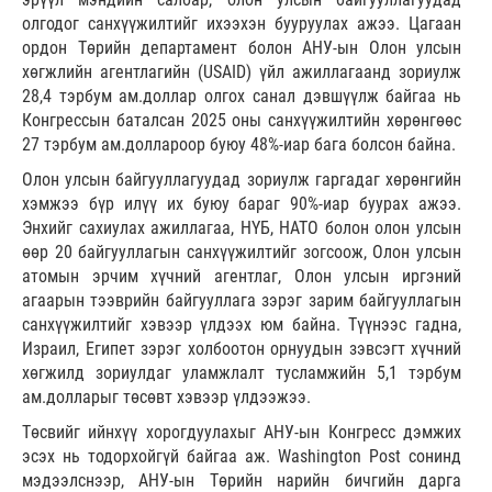
олгодог санхүүжилтийг ихээхэн бууруулах ажээ. Цагаан
ордон Төрийн департамент болон АНУ-ын Олон улсын
хөгжлийн агентлагийн (USAID) үйл ажиллагаанд зориулж
28,4 тэрбум ам.доллар олгох санал дэвшүүлж байгаа нь
Конгрессын баталсан 2025 оны санхүүжилтийн хөрөнгөөс
27 тэрбум ам.доллароор буюу 48%-иар бага болсон байна.
Олон улсын байгууллагуудад зориулж гаргадаг хөрөнгийн
хэмжээ бүр илүү их буюу бараг 90%-иар буурах ажээ.
Энхийг сахиулах ажиллагаа, НҮБ, НАТО болон олон улсын
өөр 20 байгууллагын санхүүжилтийг зогсоож, Олон улсын
атомын эрчим хүчний агентлаг, Олон улсын иргэний
агаарын тээврийн байгууллага зэрэг зарим байгууллагын
санхүүжилтийг хэвээр үлдээх юм байна. Түүнээс гадна,
Израил, Египет зэрэг холбоотон орнуудын зэвсэгт хүчний
хөгжилд зориулдаг уламжлалт тусламжийн 5,1 тэрбум
ам.долларыг төсөвт хэвээр үлдээжээ.
Төсвийг ийнхүү хорогдуулахыг АНУ-ын Конгресс дэмжих
эсэх нь тодорхойгүй байгаа аж. Washington Post сонинд
мэдээлснээр, АНУ-ын Төрийн нарийн бичгийн дарга