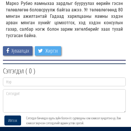
Марко Рубио яамныхаа зардлыг бууруулах өөрийн гэсэн
төлөвлөгөө боловсруулж байгаа ажээ. Уг төлөвлөгөөнд 80
мянган ажилтантай Гадаад харилцааны яамны хэдэн
арван мянган хүнийг цомхотгох, хэд хэдэн консулын
газар, салбар нэгж болон зарим хөтөлбөрийг хаах тухай
тусгасан байна.
Хуваалцах
Жиргэх
Сэтгэгдэл (
0
)
Сэтгэгдэл бичихдээ хууль зүйн болон ёс суртахууны хэм хэмжээг хүндэтгэнэ үү. Хэм
Илгээх
хэмжээг зөрчсөн сэтгэгдэлийг админ устгах эрхтэй.