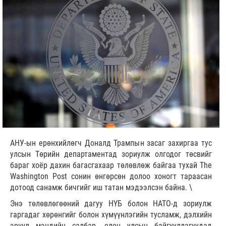
АНУ-ын ерөнхийлөгч Доналд Трампын засаг захиргаа тус
улсын Төрийн департаментад зориулж олгодог төсвийг
бараг хоёр дахин багасгахаар төлөвлөж байгаа тухай The
Washington Post сонин өнгөрсөн долоо хоногт тараасан
дотоод санамж бичгийг иш татан мэдээлсэн байна. \
Энэ төлөвлөгөөний дагуу НҮБ болон НАТО-д зориулж
гаргадаг хөрөнгийг болон хүмүүнлэгийн тусламж, дэлхийн
эрүүл мэндийн салбар, олон улсын байгууллагуудад