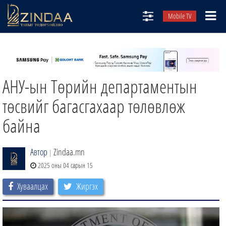
Mobile TV
НИЙТЛЭЛЧИД
ТВ8
АНУ-ын Төрийн департаментын
ӨГЛӨӨНИЙ СОНИН
АУДИО ЗОХИОЛ
төсвийг багасгахаар төлөвлөж
ЗИНДАА СЭТГҮҮЛ
байна
Автор
Zindaa.mn
|
2025 оны 04 сарын 15
Хуваалцах
Жиргэх