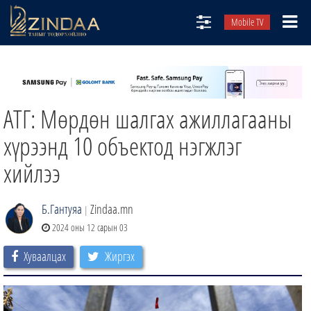
Mobile TV
НИЙТЛЭЛЧИД
ТВ8
АТГ: Мөрдөн шалгах ажиллагааны
ӨГЛӨӨНИЙ СОНИН
АУДИО ЗОХИОЛ
хүрээнд 10 объектод нэгжлэг
ЗИНДАА СЭТГҮҮЛ
хийлээ
Б.Гантуяа
Zindaa.mn
|
2024 оны 12 сарын 03
Хуваалцах
Жиргэх