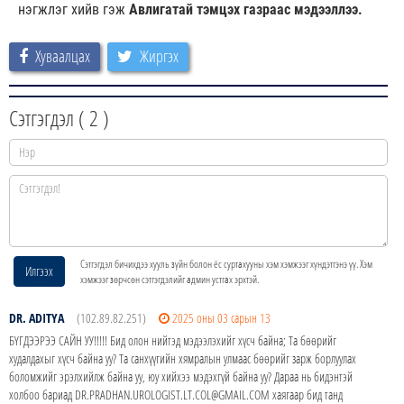
нэгжлэг хийв гэж
Авлигатай тэмцэх газраас мэдээллээ.
Хуваалцах
Жиргэх
Сэтгэгдэл (
2
)
Сэтгэгдэл бичихдээ хууль зүйн болон ёс суртахууны хэм хэмжээг хүндэтгэнэ үү. Хэм
Илгээх
хэмжээг зөрчсөн сэтгэгдэлийг админ устгах эрхтэй.
DR. ADITYA
(102.89.82.251)
2025 оны 03 сарын 13
БҮГДЭЭРЭЭ САЙН УУ!!!!! Бид олон нийтэд мэдээлэхийг хүсч байна; Та бөөрийг
худалдахыг хүсч байна уу? Та санхүүгийн хямралын улмаас бөөрийг зарж борлуулах
боломжийг эрэлхийлж байна уу, юу хийхээ мэдэхгүй байна уу? Дараа нь бидэнтэй
холбоо бариад DR.PRADHAN.UROLOGIST.LT.COL@GMAIL.COM хаягаар бид танд