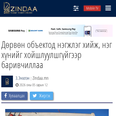
Mobile TV
НИЙТЛЭЛЧИД
ТВ8
Дөрвөн объектод нэгжлэг хийж, нэг
ӨГЛӨӨНИЙ СОНИН
АУДИО ЗОХИОЛ
хүнийг хойшлуулшгүйгээр
ЗИНДАА СЭТГҮҮЛ
баривчиллаа
З.Энхлэн
Zindaa.mn
|
2026 оны 05 сарын 12
Хуваалцах
Жиргэх