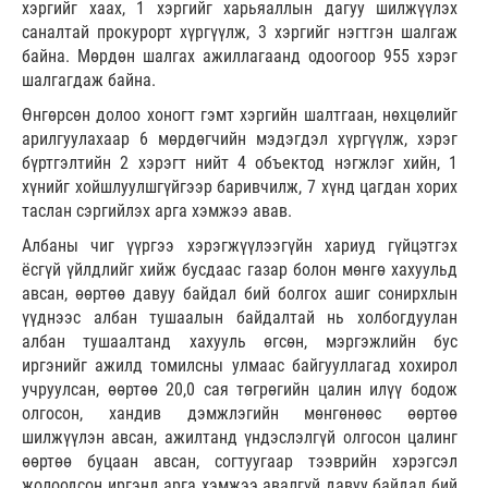
хэргийг хаах, 1 хэргийг харьяаллын дагуу шилжүүлэх
саналтай прокурорт хүргүүлж, 3 хэргийг нэгтгэн шалгаж
байна. Мөрдөн шалгах ажиллагаанд одоогоор 955 хэрэг
шалгагдаж байна.
Өнгөрсөн долоо хоногт гэмт хэргийн шалтгаан, нөхцөлийг
арилгуулахаар 6 мөрдөгчийн мэдэгдэл хүргүүлж, хэрэг
бүртгэлтийн 2 хэрэгт нийт 4 объектод нэгжлэг хийн, 1
хүнийг хойшлуулшгүйгээр баривчилж, 7 хүнд цагдан хорих
таслан сэргийлэх арга хэмжээ авав.
Албаны чиг үүргээ хэрэгжүүлээгүйн хариуд гүйцэтгэх
ёсгүй үйлдлийг хийж бусдаас газар болон мөнгө хахуульд
авсан, өөртөө давуу байдал бий болгох ашиг сонирхлын
үүднээс албан тушаалын байдалтай нь холбогдуулан
албан тушаалтанд хахууль өгсөн, мэргэжлийн бус
иргэнийг ажилд томилсны улмаас байгууллагад хохирол
учруулсан, өөртөө 20,0 сая төгрөгийн цалин илүү бодож
олгосон, хандив дэмжлэгийн мөнгөнөөс өөртөө
шилжүүлэн авсан, ажилтанд үндэслэлгүй олгосон цалинг
өөртөө буцаан авсан, согтуугаар тээврийн хэрэгсэл
жолоодсон иргэнд арга хэмжээ авалгүй давуу байдал бий