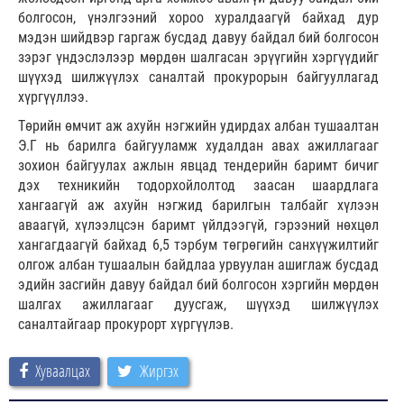
болгосон, үнэлгээний хороо хуралдаагүй байхад дур
мэдэн шийдвэр гаргаж бусдад давуу байдал бий болгосон
зэрэг үндэслэлээр мөрдөн шалгасан эрүүгийн хэргүүдийг
шүүхэд шилжүүлэх саналтай прокурорын байгууллагад
хүргүүллээ.
Төрийн өмчит аж ахуйн нэгжийн удирдах албан тушаалтан
Э.Г нь барилга байгууламж худалдан авах ажиллагааг
зохион байгуулах ажлын явцад тендерийн баримт бичиг
дэх техникийн тодорхойлолтод заасан шаардлага
хангаагүй аж ахуйн нэгжид барилгын талбайг хүлээн
аваагүй, хүлээлцсэн баримт үйлдээгүй, гэрээний нөхцөл
хангагдаагүй байхад 6,5 тэрбум төгрөгийн санхүүжилтийг
олгож албан тушаалын байдлаа урвуулан ашиглаж бусдад
эдийн засгийн давуу байдал бий болгосон хэргийн мөрдөн
шалгах ажиллагааг дуусгаж, шүүхэд шилжүүлэх
саналтайгаар прокурорт хүргүүлэв.
Хуваалцах
Жиргэх