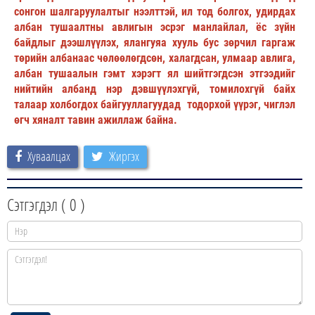
сонгон шалгаруулалтыг нээлттэй, ил тод болгох, удирдах
албан тушаалтны авлигын эсрэг манлайлал, ёс зүйн
байдлыг дээшлүүлэх, ялангуяа хууль бус зөрчил гаргаж
төрийн албанаас чөлөөлөгдсөн, халагдсан, улмаар авлига,
албан тушаалын гэмт хэрэгт ял шийтгэгдсэн этгээдийг
нийтийн албанд нэр дэвшүүлэхгүй, томилохгүй байх
талаар холбогдох байгууллагуудад тодорхой үүрэг, чиглэл
өгч хяналт тавин ажиллаж байна.
Хуваалцах
Жиргэх
Сэтгэгдэл (
0
)