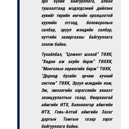
эрх бүхий байгууллага, албан
тушаалтанд мэдэгдсэний дийлэнх
хувийг төрийн өмчийн оролцоотой
хуулийн этгээд, боловсролын
салбар, эрүүл мэндийн салбар,
нутгийн захиргааны байгууллага
эзэлж байна.
Тухайлбал,
“Цемент шохой” ТӨХК,
“Хөдөө аж ахуйн бирж” ТӨХХК,
“Монголын хөрөнгийн бирж” ТӨХК,
“Дорнод бүсийн эрчим хүчний
систем” ТӨХК, Эрүүл мэндийн яам,
Эм, эмнэлгийн хэрэгслийн хяналт
зохицуулалтын газар, Өвөрхангай
аймгийн ИТХ, Баянхонгор аймгийн
ИТХ, Говь-Алтай аймгийн Засаг
даргын Тамгын газар зэрэг
байгууллага байна.