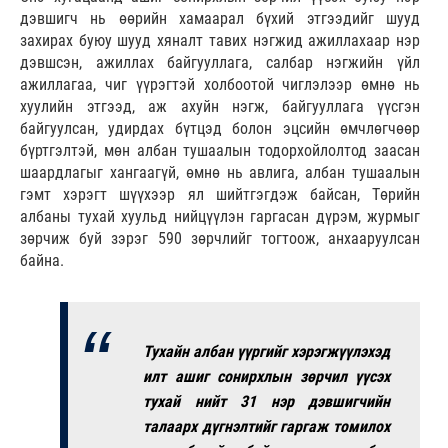
дэвшигч нь өөрийн хамаарал бүхий этгээдийг шууд
захирах буюу шууд хяналт тавих нэгжид ажиллахаар нэр
дэвшсэн, ажиллах байгууллага, салбар нэгжийн үйл
ажиллагаа, чиг үүрэгтэй холбоотой чиглэлээр өмнө нь
хуулийн этгээд, аж ахуйн нэгж, байгууллага үүсгэн
байгуулсан, удирдах бүтцэд болон эцсийн өмчлөгчөөр
бүртгэлтэй, мөн албан тушаалын тодорхойлолтод заасан
шаардлагыг хангаагүй, өмнө нь авлига, албан тушаалын
гэмт хэрэгт шүүхээр ял шийтгэгдэж байсан, Төрийн
албаны тухай хуульд нийцүүлэн гаргасан дүрэм, журмыг
зөрчиж буй зэрэг 590 зөрчлийг тогтоож, анхааруулсан
байна.
Тухайн албан үүргийг хэрэгжүүлэхэд
илт ашиг сонирхлын зөрчил үүсэх
тухай нийт 31 нэр дэвшигчийн
талаарх дүгнэлтийг гаргаж томилох