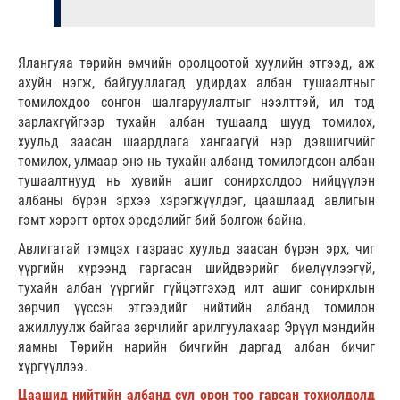
Ялангуяа төрийн өмчийн оролцоотой хуулийн этгээд, аж
ахуйн нэгж, байгууллагад удирдах албан тушаалтныг
томилохдоо сонгон шалгаруулалтыг нээлттэй, ил тод
зарлахгүйгээр тухайн албан тушаалд шууд томилох,
хуульд заасан шаардлага хангаагүй нэр дэвшигчийг
томилох, улмаар энэ нь тухайн албанд томилогдсон албан
тушаалтнууд нь хувийн ашиг сонирхолдоо нийцүүлэн
албаны бүрэн эрхээ хэрэгжүүлдэг, цаашлаад авлигын
гэмт хэрэгт өртөх эрсдэлийг бий болгож байна.
Авлигатай тэмцэх газраас хуульд заасан бүрэн эрх, чиг
үүргийн хүрээнд гаргасан шийдвэрийг биелүүлээгүй,
тухайн албан үүргийг гүйцэтгэхэд илт ашиг сонирхлын
зөрчил үүссэн этгээдийг нийтийн албанд томилон
ажиллуулж байгаа зөрчлийг арилгуулахаар Эрүүл мэндийн
яамны Төрийн нарийн бичгийн даргад албан бичиг
хүргүүллээ.
Цаашид нийтийн албанд сул орон тоо гарсан тохиолдолд