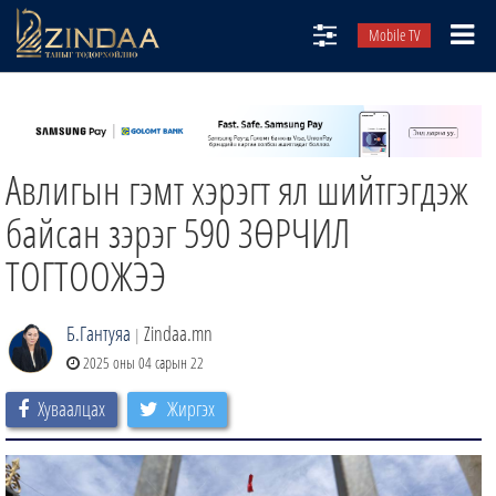
Mobile TV
НИЙТЛЭЛЧИД
ТВ8
Авлигын гэмт хэрэгт ял шийтгэгдэж
ӨГЛӨӨНИЙ СОНИН
АУДИО ЗОХИОЛ
байсан зэрэг 590 ЗӨРЧИЛ
ЗИНДАА СЭТГҮҮЛ
ТОГТООЖЭЭ
Б.Гантуяа
Zindaa.mn
|
2025 оны 04 сарын 22
Хуваалцах
Жиргэх