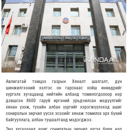
Авлигатай тэмцэх газрын Хяналт шалгалт, дүн
шинжилгээний хэлтэс он гарснаас хойш өнөөдрийг
хүртэлх хугацаанд нийтийн албанд томилогдохоор нэр
дэвшсэн 8600 гаруй иргэний урьдчилсан мэдүүлгийг
хянан үзэж, тухайн албан үүргийг хэрэгжүүлэхэд ашиг
сонирхлын зөрчил үүсэх эсэхийг хянаж томилох эрх бүхий
байгууллага, албан тушаалтанд мэдэгджээ.
Энэ хугацаанд ашиг сонирхлын зөрчил үүсэх буюу нэр