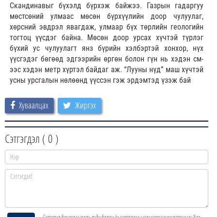
Скандинавыг бүхэлд бүрхэж байжээ. Газрын гадаргуу
мөстсөний улмаас мөсөн бүрхүүлийн доор чулуулаг,
хөрсний эвдрэл явагдаж, улмаар бүх төрлийн геологийн
тогтоц үүсдэг байна. Мөсөн доор урсах хүчтэй түрлэг
бүхий ус чулуулагт янз бүрийн хэлбэртэй хонхор, нүх
үүсгэдэг бөгөөд эдгээрийн өргөн болон гүн нь хэдэн см-
ээс хэдэн метр хүртэл байдаг аж. “Лууны нүд” маш хүчтэй
усны урсгалын нөлөөнд үүссэн гэж эрдэмтэд үзэж бай
Хуваалцах
Жиргэх
Сэтгэгдэл (
0
)
Сэтгэгдэл бичихдээ хууль зүйн болон ёс суртахууны хэм хэмжээг хүндэтгэнэ үү. Хэм