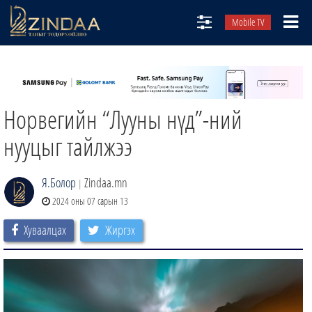
Mobile TV
НИЙТЛЭЛЧИД
ТВ8
Норвегийн “Лууны нүд”-ний
ӨГЛӨӨНИЙ СОНИН
АУДИО ЗОХИОЛ
нууцыг тайлжээ
ЗИНДАА СЭТГҮҮЛ
Я.Болор
Zindaa.mn
|
2024 оны 07 сарын 13
Хуваалцах
Жиргэх