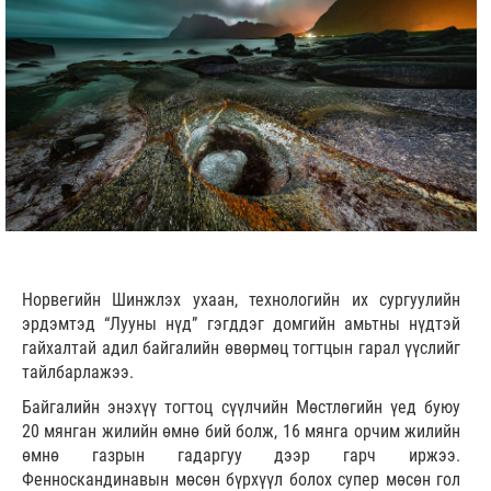
Норвегийн Шинжлэх ухаан, технологийн их сургуулийн
эрдэмтэд “Лууны нүд” гэгддэг домгийн амьтны нүдтэй
гайхалтай адил байгалийн өвөрмөц тогтцын гарал үүслийг
тайлбарлажээ.
Байгалийн энэхүү тогтоц сүүлчийн Мөстлөгийн үед буюу
20 мянган жилийн өмнө бий болж, 16 мянга орчим жилийн
өмнө газрын гадаргуу дээр гарч иржээ.
Фенноскандинавын мөсөн бүрхүүл болох супер мөсөн гол