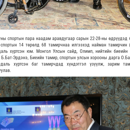
ны спортын пара наадам аравдугаар сарын 22-28-ны өдрүүдэд 
спортын 14 төрөлд 68 тамирчнаа илгээхэд найман тамирчин (
даль хүртсэн юм. Монгол Улсын сайд, Олимп, нийтийн биеийн 
Б.Бат-Эрдэнэ, Биеийн тамир, спортын улсын хорооны дарга О.Ба
даль хүртсэн баг тамирчдад хүндэтгэл үзүүлж, зарим там
улав.