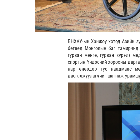
БНХАУ-ын Ханжоу хотод Азийн зу
бөгөөд Монголын баг тамирчид 
гурван мөнгө, гурван хүрэл) ме
спортын Үндэсний хорооны дарга 
нар өнөөдөр тус наадмаас ме
дасгалжуулагчийг шагнаж урамшу