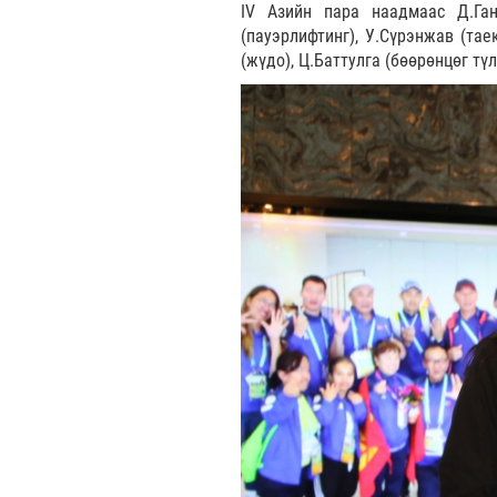
IV Азийн пара наадмаас Д.Ган
(пауэрлифтинг), У.Сүрэнжав (тае
(жүдо), Ц.Баттулга (бөөрөнцөг тү