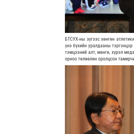
БТСУХ-ны зүгээс хөнгөн атлетик
үнэ бүхийн уралдааны тэргэнцэр 
тэмцээний алт, мөнгө, хүрэл мед
орноо төлөөлөн оролцсон тамирч