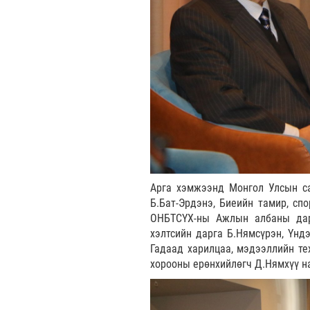
Арга хэмжээнд Монгол Улсын са
Б.Бат-Эрдэнэ, Биеийн тамир, спо
ОНБТСҮХ-ны Ажлын албаны дар
хэлтсийн дарга Б.Нямсүрэн, Үнд
Гадаад харилцаа, мэдээллийн те
хорооны ерөнхийлөгч Д.Нямхүү н