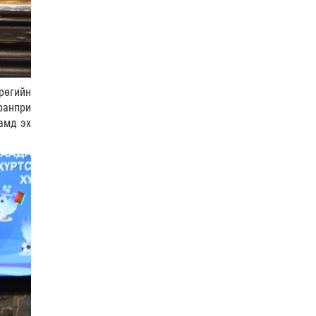
COP17
| 2026-07-28
0 |
2026-08-07
ӨГЛӨӨНИЙ МЭНД!
0 |
2026-08-07
рөгийн
ранпри
Нийслэлийн цэцэрлэгийн бүртгэл 8 дугаар сарын
амд эх
10-наас э…
Боловсрол
| 2026-07-27