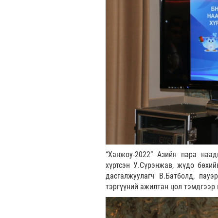
“Ханжоу-2022” Азийн пара наа
хүртсэн У.Сүрэнжав, жүдо бөхий
дасгалжуулагч В.Батболд, пауэ
тэргүүний ажилтан цол тэмдгээр 