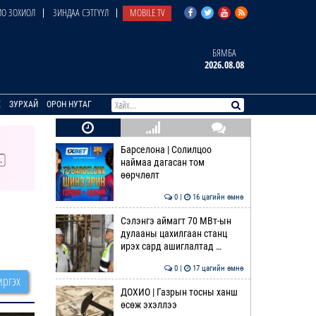
О ЗОХИОЛ
ЗИНДАА СЭТГҮҮЛ
MOBILE TV
БЯМБА
2026.08.08
E
ЗУРХАЙ
ОРОН НУТАГ
Барселона | Солилцоо
наймаа дагасан том
өөрчлөлт
0 |
16 цагийн өмнө
Сэлэнгэ аймагт 70 МВт-ын
дулааны цахилгаан станц
ирэх сард ашиглалтад …
0 |
17 цагийн өмнө
ргэх
ДОХИО | Газрын тосны ханш
өсөж эхэллээ