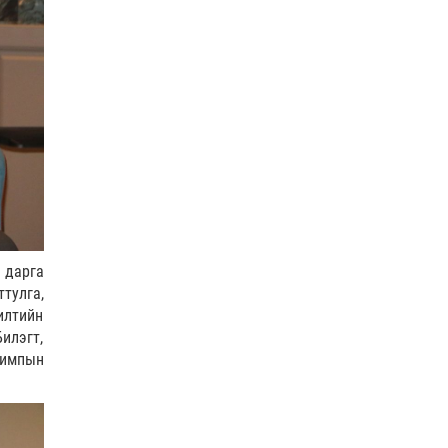
 дарга
тулга,
илтийн
илэгт,
лимпын