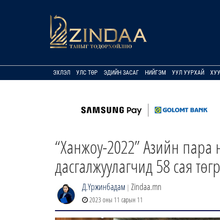
ЭХЛЭЛ
УЛС ТӨР
ЭДИЙН ЗАСАГ
НИЙГЭМ
УУЛ УУРХАЙ
ХУ
“Ханжоу-2022” Азийн пара 
дасгалжуулагчид 58 сая төг
Д.Үржинбадам
Zindaa.mn
|
2023 оны 11 сарын 11