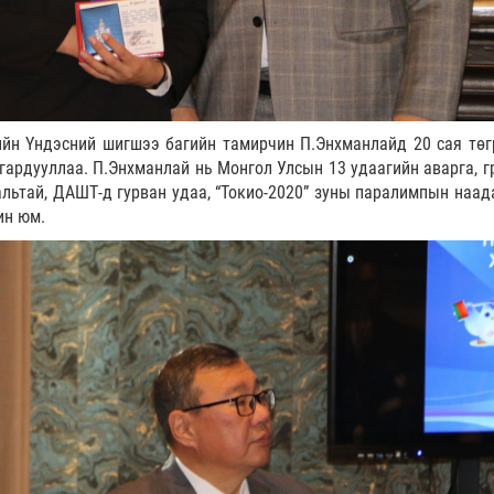
ийн Үндэсний шигшээ багийн тамирчин П.Энхманлайд 20 сая төг
гардууллаа. П.Энхманлай нь Монгол Улсын 13 удаагийн аварга, г
альтай, ДАШТ-д гурван удаа, “Токио-2020” зуны паралимпын наад
ин юм.