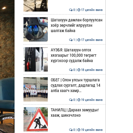
0 |
17 цагийн өмнө
Шатахуун дамлан борлуулсан
хоёр зөрчлийг илрүүлэн
шалгаж байна
1 |
17 цагийн өмнө
АҮЭБЯ: Шатахуун олгох
хязгаарыг 100,000 төгрөгт
хүргэхээр судалж байна
0 |
18 цагийн өмнө
ОБЕГ | Олон улсын туршлага
судлах сургалт, дадлагад 14
алба хаагч хамр…
0 |
19 цагийн өмнө
ТАНИЛЦ | Дараах замуудыг
хааж, шинэчлэнэ
0 |
19 цагийн өмнө