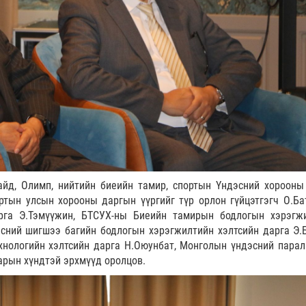
йд, Олимп, нийтийн биеийн тамир, спортын Үндэсний хорооны
ртын улсын хорооны даргын үүргийг түр орлон гүйцэтгэгч О.Бат
га Э.Тэмүүжин, БТСУХ-ны Биеийн тамирын бодлогын хэрэгж
эсний шигшээ багийн бодлогын хэрэгжилтийн хэлтсийн дарга Э.Б
хнологийн хэлтсийн дарга Н.Оюунбат, Монголын үндэсний пара
арын хүндтэй эрхмүүд оролцов.