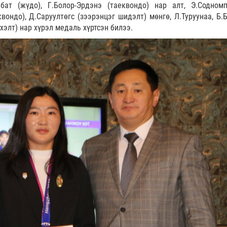
бат (жүдо), Г.Болор-Эрдэнэ (таеквондо) нар алт, Э.Содном
квондо), Д.Саруултөгс (зээрэнцэг шидэлт) мөнгө, Л.Туруунаа, Б.
лхэлт) нар хүрэл медаль хүртсэн билээ.