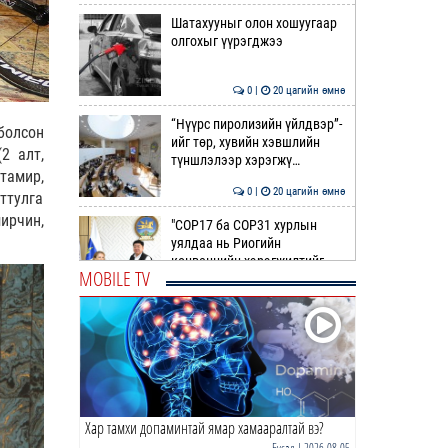
Шатахууныг олон хошуугаар
олгохыг үүрэгджээ
0 |
20 цагийн өмнө
“Нүүрс пиролизийн үйлдвэр”-
болсон
ийг төр, хувийн хэвшлийн
2 алт,
түншлэлээр хэрэгжү…
тамир,
0 |
20 цагийн өмнө
ттулга
ирчин,
"COP17 ба COP31 хурлын
уялдаа нь Риогийн
конвенцийн хэрэгжилтийг
MOBILE TV
ахиул…
0 |
21 цагийн өмнө
Монгол төрийн парадокс нь
шатахуун
0 |
21 цагийн өмнө
Хар тамхи допаминтай ямар хамааралтай вэ?
Б.Пүрэвдагва: Найман
салбарын 103 үйлчилгээний
Бусад
| 2026-08-05