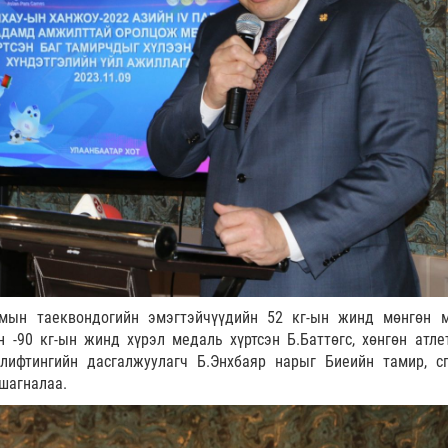
дмын таеквондогийн эмэгтэйчүүдийн 52 кг-ын жинд мөнгөн 
н -90 кг-ын жинд хүрэл медаль хүртсэн Б.Баттөгс, хөнгөн атле
рлифтингийн дасгалжуулагч Б.Энхбаяр нарыг Биеийн тамир, с
шагналаа.