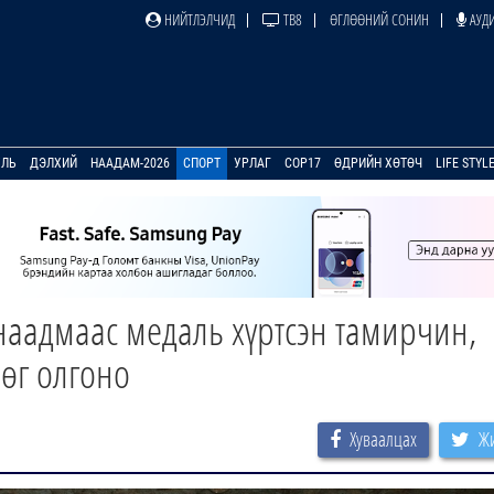
НИЙТЛЭЛЧИД
ТВ8
ӨГЛӨӨНИЙ СОНИН
АУДИ
УЛЬ
ДЭЛХИЙ
НААДАМ-2026
СПОРТ
УРЛАГ
COP17
ӨДРИЙН ХӨТӨЧ
LIFE STYL
наадмаас медаль хүртсэн тамирчин,
рөг олгоно
Хуваалцах
Жи