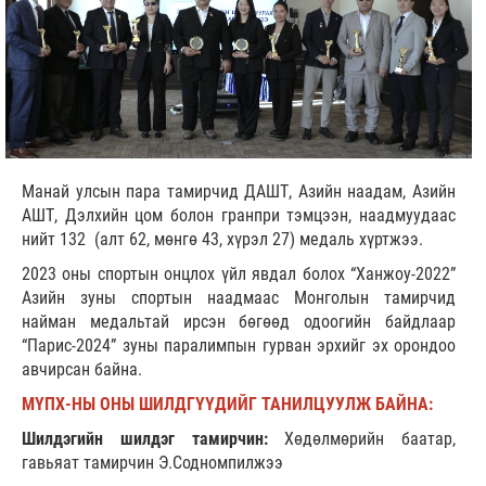
Манай улсын пара тамирчид ДАШТ, Азийн наадам, Азийн
АШТ, Дэлхийн цом болон гранпри тэмцээн, наадмуудаас
нийт 132 (алт 62, мөнгө 43, хүрэл 27) медаль хүртжээ.
2023 оны спортын онцлох үйл явдал болох “Ханжоу-2022”
Азийн зуны спортын наадмаас Монголын тамирчид
найман медальтай ирсэн бөгөөд одоогийн байдлаар
“Парис-2024” зуны паралимпын гурван эрхийг эх орондоо
авчирсан байна.
МҮПХ-НЫ ОНЫ ШИЛДГҮҮДИЙГ ТАНИЛЦУУЛЖ БАЙНА:
Шилдэгийн шилдэг тамирчин:
Хөдөлмөрийн баатар,
гавьяат тамирчин Э.Содномпилжээ