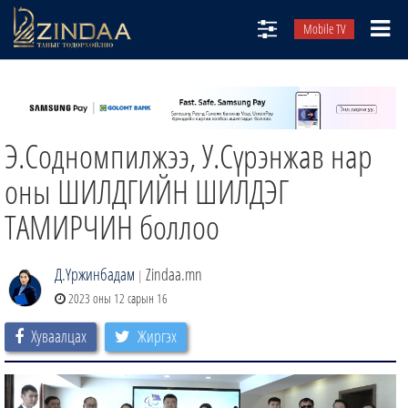
Mobile TV
НИЙТЛЭЛЧИД
ТВ8
Э.Содномпилжээ, У.Сүрэнжав нар
ӨГЛӨӨНИЙ СОНИН
АУДИО ЗОХИОЛ
оны ШИЛДГИЙН ШИЛДЭГ
ЗИНДАА СЭТГҮҮЛ
ТАМИРЧИН боллоо
Д.Үржинбадам
Zindaa.mn
|
2023 оны 12 сарын 16
Хуваалцах
Жиргэх