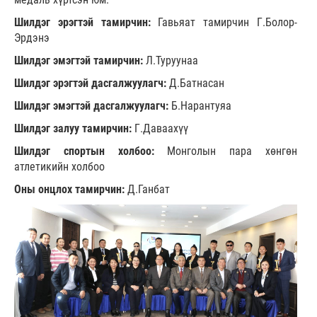
Шилдэг эрэгтэй тамирчин:
Гавьяат тамирчин Г.Болор-
Эрдэнэ
Шилдэг эмэгтэй тамирчин:
Л.Туруунаа
Шилдэг эрэгтэй дасгалжуулагч:
Д.Батнасан
Шилдэг эмэгтэй дасгалжуулагч:
Б.Нарантуяа
Шилдэг залуу тамирчин:
Г.Даваахүү
Шилдэг спортын холбоо:
Монголын пара хөнгөн
атлетикийн холбоо
Оны онцлох тамирчин:
Д.Ганбат