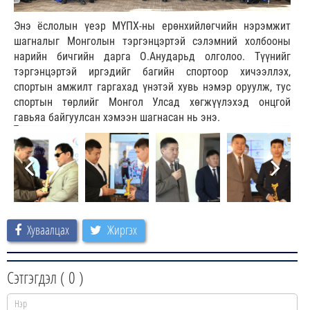
Энэ ёслолын үеэр МҮПХ-ны ерөнхийлөгчийн нэрэмжит
шагналыг Монголын тэргэнцэртэй сэлэмний холбооны
нарийн бичгийн дарга О.Анударьд олголоо. Түүнийг
тэргэнцэртэй иргэдийг багийн спортоор хичээллэх,
спортын амжилт гаргахад үнэтэй хувь нэмэр оруулж, тус
спортын төрлийг Монгол Улсад хөгжүүлэхэд онцгой
гавьяа байгуулсан хэмээн шагнасан нь энэ.
Хуваалцах
Жиргэх
Сэтгэгдэл (
0
)