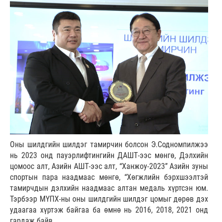
Оны шилдгийн шилдэг тамирчин болсон Э.Содномпилжээ
нь 2023 онд пауэрлифтингийн ДАШТ-ээс мөнгө, Дэлхийн
цомоос алт, Азийн АШТ-ээс алт, “Ханжоу-2023” Азийн зуны
спортын пара наадмаас мөнгө, “Хөгжлийн бэрхшээлтэй
тамирчдын дэлхийн наадмаас алтан медаль хүртсэн юм.
Тэрбээр МҮПХ-ны оны шилдгийн шилдэг цомыг дөрөв дэх
удаагаа хүртэж байгаа ба өмнө нь 2016, 2018, 2021 онд
гардаж байв.