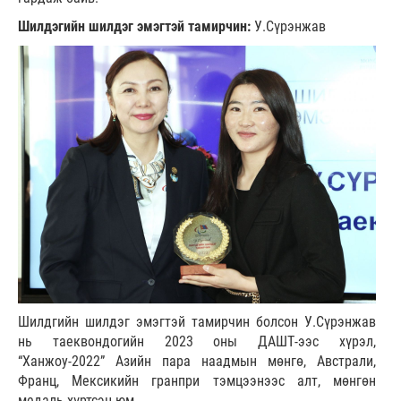
Шилдэгийн шилдэг эмэгтэй тамирчин:
У.Сүрэнжав
Шилдгийн шилдэг эмэгтэй тамирчин болсон У.Сүрэнжав
нь таеквондогийн 2023 оны ДАШТ-ээс хүрэл,
“Ханжоу-2022” Азийн пара наадмын мөнгө, Австрали,
Франц, Мексикийн гранпри тэмцээнээс алт, мөнгөн
медаль хүртсэн юм.