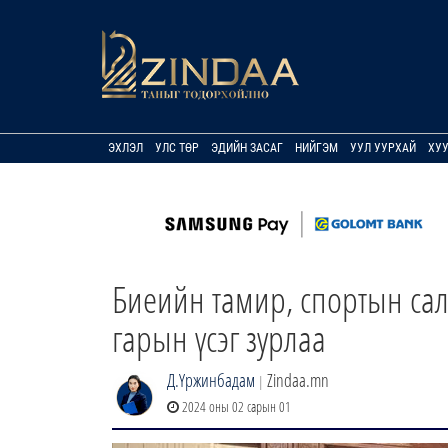
ЭХЛЭЛ
УЛС ТӨР
ЭДИЙН ЗАСАГ
НИЙГЭМ
УУЛ УУРХАЙ
ХУ
Биеийн тамир, спортын сал
гарын үсэг зурлаа
Д.Үржинбадам
Zindaa.mn
|
2024 оны 02 сарын 01