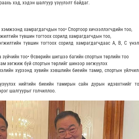
раахь хэд, хэдэн шалгуур үзүүлэлт байдаг.
а хэмжээнд хамрагдагчдын тоо• Спортоор хичээллэгчдийн тоо,
жилтийн түвшин тогтоох сорилд хамрагдагчдын тоо,
гжилтийн түвшин тогтоох сорилд хамрагдагчдаас A, B, С үнэл
 зүйчийн тоо• Өсвөрийн шигшээ багийн спортын төрлийн тоо
утам хөгжиж буй спортын төрлийг шинээр хөгжүүлэх
лэлийн хүрээнд хувийн хэвшлийн биеийн тамир, спортын үйлчил
үзүүлэх нийтийн биеийн тамирын сайн дурын идэвхтнийг то
рэг шалгуурыг голчиллоо.