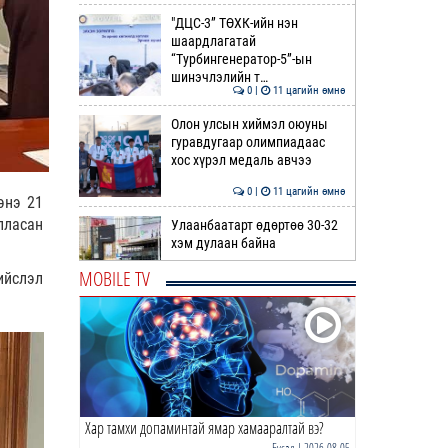
"ДЦС-3” ТӨХК-ийн нэн
шаардлагатай
“Турбингенератор-5”-ын
шинэчлэлийн т…
0 |
11 цагийн өмнө
Олон улсын хиймэл оюуны
гуравдугаар олимпиадаас
хос хүрэл медаль авчээ
0 |
11 цагийн өмнө
энэ 21
лласан
Улаанбаатарт өдөртөө 30-32
хэм дулаан байна
MOBILE TV
ийслэл
0 |
12 цагийн өмнө
ДОРНЫН ЗУРХАЙ | Морь,
нохой жилтнээ аливаа үйлийг
хийхэд эерэг сайн
0 |
12 цагийн өмнө
Хар тамхи допаминтай ямар хамааралтай вэ?
ӨГЛӨӨНИЙ МЭНД!
Бусад
| 2026-08-05