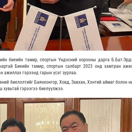
ийн биеийн тамир, спортын Үндэсний хорооны дарга Б.Бат-Эрд
 нартай Биеийн тамир, спортын салбарт 2023 онд хамтран ажи
ан ажиллах гэрээнд гарын үсэг зурлаа.
өний биелэлтийг Баянхонгор, Ховд, Завхан, Хэнтий аймаг болон н
эш хувьтай гэрээгээ биелүүлжээ.