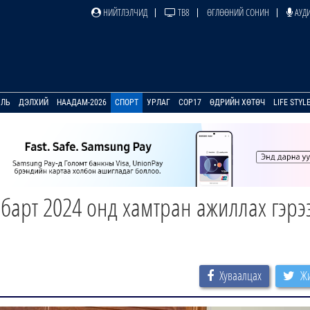
НИЙТЛЭЛЧИД
ТВ8
ӨГЛӨӨНИЙ СОНИН
АУДИ
УЛЬ
ДЭЛХИЙ
НААДАМ-2026
СПОРТ
УРЛАГ
COP17
ӨДРИЙН ХӨТӨЧ
LIFE STYL
барт 2024 онд хамтран ажиллах гэрэ
Хуваалцах
Жи