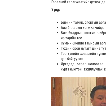
Гэрээний хэрэгжилтийг дүгнэх да
Үүнд:
Биеийн тамир, спортын арг
Бие бялдрын хөгжил чийрэг
Бие бялдрын хөгжил чийрэ
иргэдийн тоо
Сумын биеийн тамирын арга
Тухайн орон нутагт шинэ т
Төр хувийн хэвшлийн түнш
цэг байгуулах
Иргэдэд эерэг нөлөөлөл 
хүртээмжтэй ажиллуулах зэ