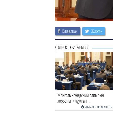
Хуваалцах
Жиргэх
ХОЛБООТОЙ МЭДЭЭ
Монголын үндэсний олимпын
хорооны IX чуулган …
2026 оны 03 сарын 12