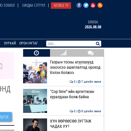
О ЗОХИОЛ
ЗИНДАА СЭТГҮҮЛ
MOBILE TV
БЯМБА
2026.08.08
E
ЗУРХАЙ
ОРОН НУТАГ
Газрын тосны агуулахууд
эхнээсээ ашиглалтад ороход
бэлэн болжээ
0 |
7 цагийн өмнө
энд
“Cop time”-ийн өргөтгөсөн
хуралдаан болж байна
0 |
8 цагийн өмнө
ргэх
ХҮН ӨӨРӨӨСӨӨ ЗУГТАЖ
ЧАДАХ УУ?