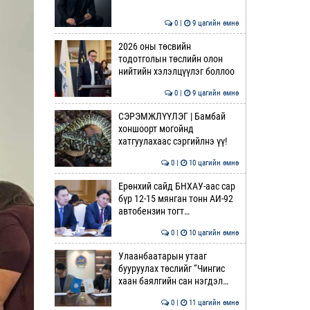
0 |
9 цагийн өмнө
2026 оны төсвийн
тодотголын төслийн олон
нийтийн хэлэлцүүлэг боллоо
0 |
9 цагийн өмнө
СЭРЭМЖЛҮҮЛЭГ | Бамбай
хоншоорт могойнд
хатгуулахаас сэргийлнэ үү!
0 |
10 цагийн өмнө
Ерөнхий сайд БНХАУ-аас сар
бүр 12-15 мянган тонн АИ-92
автобензин тогт…
0 |
10 цагийн өмнө
Улаанбаатарын утааг
бууруулах төслийг “Чингис
хаан баялгийн сан нэгдэл…
0 |
11 цагийн өмнө