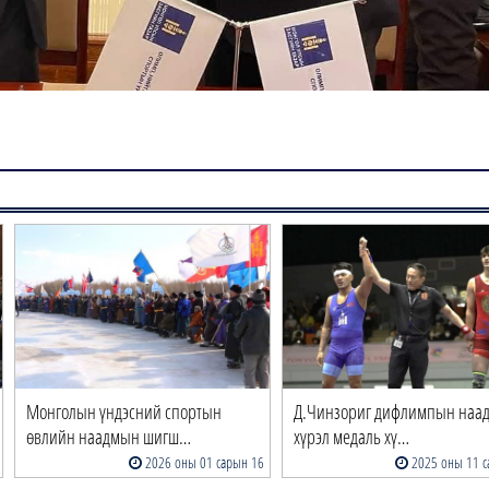
Mонголын үндэсний спортын
Д.Чинзориг дифлимпын наа
өвлийн наадмын шигш…
хүрэл медаль хү…
2026 оны 01 сарын 16
2025 оны 11 с