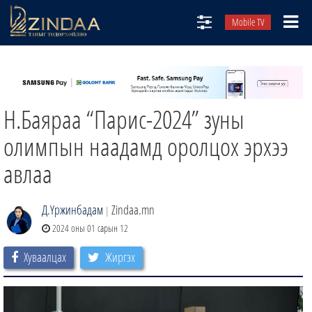
Mobile TV
НИЙТЛЭЛЧИД
ТВ8
Н.Баяраа “Парис-2024” зуны
ӨГЛӨӨНИЙ СОНИН
АУДИО ЗОХИОЛ
олимпын наадамд оролцох эрхээ
ЗИНДАА СЭТГҮҮЛ
авлаа
Д.Үржинбадам
Zindaa.mn
|
2024 оны 01 сарын 12
Хуваалцах
Жиргэх