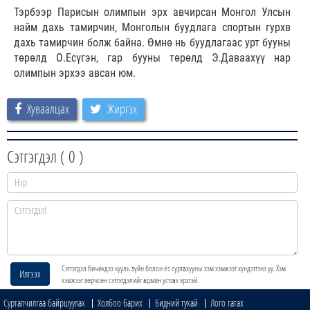
Тэрбээр Парисын олимпын эрх авчирсан Монгол Улсын
найм дахь тамирчин, Монголын буудлага спортын гурхв
дахь тамирчин болж байна. Өмнө нь буудлагаас урт бууны
төрөлд О.Есүгэн, гар бууны төрөлд Э.Даваахүү нар
олимпын эрхээ авсан юм.
Хуваалцах
Жиргэх
Сэтгэгдэл (
0
)
Сэтгэгдэл бичихдээ хууль зүйн болон ёс суртахууны хэм хэмжээг хүндэтгэнэ үү. Хэм
Илгээх
хэмжээг зөрчсөн сэтгэгдэлийг админ устгах эрхтэй.
Сурталчилгаа байршуулах
Холбоо барих
Бидний тухай
Лого татах