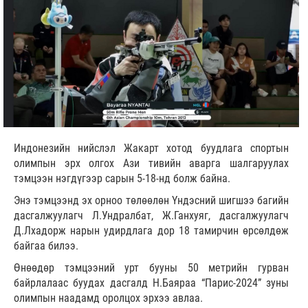
Индонезийн нийслэл Жакарт хотод буудлага спортын
олимпын эрх олгох Ази тивийн аварга шалгаруулах
тэмцээн нэгдүгээр сарын 5-18-нд болж байна.
Энэ тэмцээнд эх орноо төлөөлөн Үндэсний шигшээ багийн
дасгалжуулагч Л.Ундралбат, Ж.Ганхуяг, дасгалжуулагч
Д.Лхадорж нарын удирдлага дор 18 тамирчин өрсөлдөж
байгаа билээ.
Өнөөдөр тэмцээний урт бууны 50 метрийн гурван
байрлалаас буудах дасгалд Н.Баяраа “Парис-2024” зуны
олимпын наадамд оролцох эрхээ авлаа.