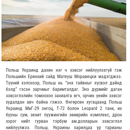
Польш Украинд дахин нэг ч зэвсэг нийлүүлэхгүй гэж
Польшийн Ерөнхий сайд Матеуш Моравецки мэдэгджээ.
Түүний хэлснээр, Польш нь “энх тайвныг хүсвэл дайнд
бэлд” гэсэн зарчмыг баримталдаг. Энэ дүрмийг даган
зэвсэглэлийн томоохон захиалга өгч, орчин үеийн зэвсэг
худалдан авч байна гэжээ. Өнгөрсөн хугацаанд Польш
Украинд МиГ-29 онгоц, Т-72 болон Leopard 2 танк, их
бууны сум, зенит пуужингийн зөөврийн комплекс, дрон
зэрэг нийт гурван тэрбум ам.долларын зэвсэглэл
нийлүүлжээ. Польш, Украины харилцаа үр тарианы