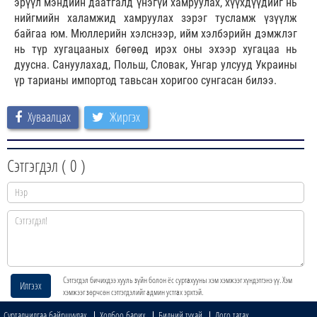
эрүүл мэндийн даатгалд үнэгүй хамруулах, хүүхдүүдийг нь
нийгмийн халамжид хамруулах зэрэг тусламж үзүүлж
байгаа юм. Мюллерийн хэлснээр, ийм хэлбэрийн дэмжлэг
нь түр хугацааных бөгөөд ирэх оны эхээр хугацаа нь
дуусна. Сануулахад, Польш, Словак, Унгар улсууд Украины
үр тарианы импортод тавьсан хоригоо сунгасан билээ.
Хуваалцах
Жиргэх
Сэтгэгдэл (
0
)
Сэтгэгдэл бичихдээ хууль зүйн болон ёс суртахууны хэм хэмжээг хүндэтгэнэ үү. Хэм
Илгээх
хэмжээг зөрчсөн сэтгэгдэлийг админ устгах эрхтэй.
Сурталчилгаа байршуулах
Холбоо барих
Бидний тухай
Лого татах