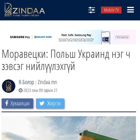
Mobile TV
НИЙТЛЭЛЧИД
ТВ8
Моравецки: Польш Украинд нэг ч
ӨГЛӨӨНИЙ СОНИН
АУДИО ЗОХИОЛ
зэвсэг нийлүүлэхгүй
ЗИНДАА СЭТГҮҮЛ
Я.Болор
Zindaa.mn
|
2023 оны 09 сарын 21
Хуваалцах
Жиргэх