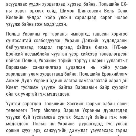
асуудлаас үүдэн хурцатахад хүрээд байна. Польшийн ЕХ-
ны хэрэг эрхлэх сайд Шимон Шинковски Вель Сенк
Киевийн үйлдэл хоёр улсын харилцаад сөрөг нөлөө
үзүүлж байна гэж мэдэгдсэн.
Польш Украины үр тарианы импортод тавьсан хоригоо
сунгасантай холбогдуулан Украин Дэлхийн худалдааны
байгууллагад гомдол гаргаад байгаа билээ. НҮБ-ын
Ерөнхий ассамблейн чуулган үеэр хийхээр төлөвлөгдсөн
байсан Польш, Украины төрийн тэргүүн нарын уулзалтыг
Варшавын санаачилгаар цуцалсан нь хоёр улсын
харилцааг улам хурцатгаад байна. Польшийн Ерөнхийлөгч
Анжей Дуда Украин эдийн засгаа хамгаалахтай зэрэгцэн
Киевт тусламж үзүүлж байгаа Варшавын байр суурийг
ойлгох учиртай гэж мэдэгдсэн.
Үүнтэй зэрэгцэн Польшийн Засгийн газрын албан ёсны
төлөөлөгч Петр Мюллер Варшав Украины дүрвэгсдэд
үзүүлж буй тусламжаа сунгах бодолгүй байна гэж мөн
мэдэгдсэн. Польш нь Украины дүрвэгсдэд тус улсад
оршин суух эрх, санхүүгийн дэмжлэг үзүүлэхээс гадна